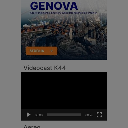
Videocast K44
Video
Player
00:00
08:26
Aereo