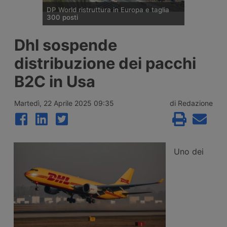
DP World ristruttura in Europa e taglia
300 posti
DP World conferma trecento esuberi nelle
Dhl sospende
attività europee dopo l’uscita di tre dirigenti
senior, mentre Londra e Anversa registrano
distribuzione dei pacchi
volumi record e il gruppo prosegue gli
investimenti tra Svizzera, Golfo, Siria e
B2C in Usa
Regno Unito.
Martedì, 22 Aprile 2025 09:35
di Redazione
Uno dei