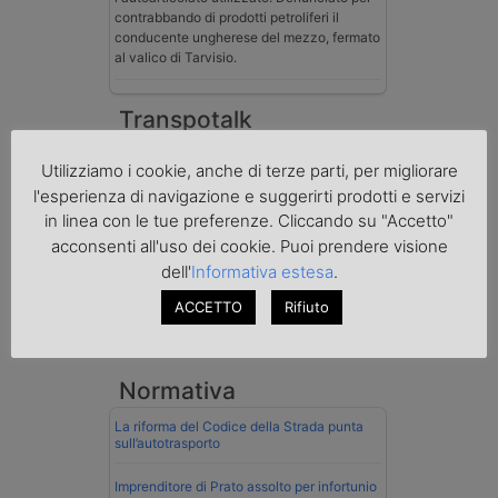
contrabbando di prodotti petroliferi il
conducente ungherese del mezzo, fermato
al valico di Tarvisio.
Transpotalk
Utilizziamo i cookie, anche di terze parti, per migliorare
l'esperienza di navigazione e suggerirti prodotti e servizi
in linea con le tue preferenze. Cliccando su "Accetto"
acconsenti all'uso dei cookie. Puoi prendere visione
dell'
Informativa estesa
.
ACCETTO
Rifiuto
Normativa
La riforma del Codice della Strada punta
sull’autotrasporto
Imprenditore di Prato assolto per infortunio