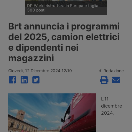
DP World ristruttura in Europa e taglia
300 posti
DP World conferma trecento esuberi nelle
Brt annuncia i programmi
attività europee dopo l’uscita di tre dirigenti
senior, mentre Londra e Anversa registrano
del 2025, camion elettrici
volumi record e il gruppo prosegue gli
investimenti tra Svizzera, Golfo, Siria e
e dipendenti nei
Regno Unito.
magazzini
Giovedì, 12 Dicembre 2024 12:10
di Redazione
L’11
dicembre
2024,