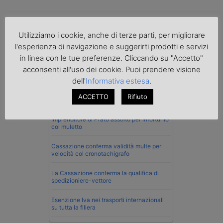
Utilizziamo i cookie, anche di terze parti, per migliorare
l'esperienza di navigazione e suggerirti prodotti e servizi
in linea con le tue preferenze. Cliccando su "Accetto"
acconsenti all'uso dei cookie. Puoi prendere visione
Normativa
dell'
Informativa estesa
.
La riforma del Codice della Strada punta
ACCETTO
Rifiuto
sull’autotrasporto
Imprenditore di Prato assolto per infortunio
col muletto
Cassazione conferma validità multe per
velocità col cronotachigrafo
La Cassazione conferma la qualifica di
spedizioniere-vettore
Esenzione Iva nei trasporti internazionali
su tutta la filiera