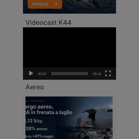
Videocast K44
Video
Player
00:00
08:26
Aereo