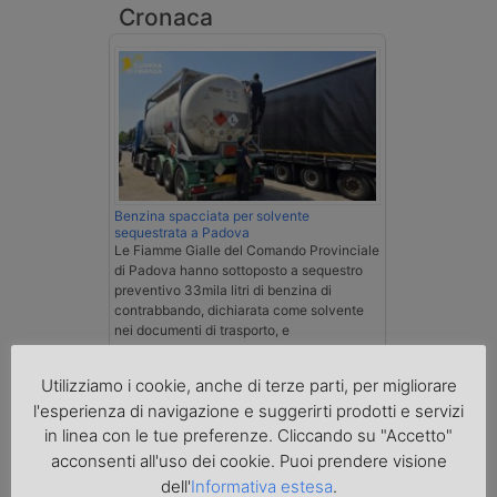
Cronaca
Benzina spacciata per solvente
sequestrata a Padova
Le Fiamme Gialle del Comando Provinciale
di Padova hanno sottoposto a sequestro
preventivo 33mila litri di benzina di
contrabbando, dichiarata come solvente
nei documenti di trasporto, e
l'autoarticolato utilizzato. Denunciato per
contrabbando di prodotti petroliferi il
Utilizziamo i cookie, anche di terze parti, per migliorare
conducente ungherese del mezzo, fermato
l'esperienza di navigazione e suggerirti prodotti e servizi
al valico di Tarvisio.
in linea con le tue preferenze. Cliccando su "Accetto"
acconsenti all'uso dei cookie. Puoi prendere visione
Transpotalk
dell'
Informativa estesa
.