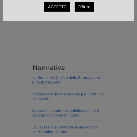
ACCETTO
Rifiuto
Normativa
La riforma del Codice della Strada punta
sull’autotrasporto
Imprenditore di Prato assolto per infortunio
col muletto
Cassazione conferma validità multe per
velocità col cronotachigrafo
La Cassazione conferma la qualifica di
spedizioniere-vettore