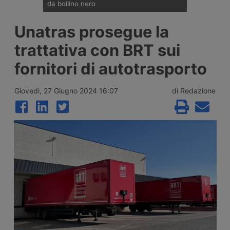
da bollino nero
Divieti di circolazione per i veicoli industriali
Unatras prosegue la
e potenziamento del personale Anas sulla
rete nazionale nel weekend che apre la
trattativa con BRT sui
settimana di Ferragosto, con oltre 25
milioni di spostamenti attesi tra il 7 e il 9
fornitori di autotrasporto
agosto 2026.
Giovedì, 27 Giugno 2024 16:07
di Redazione