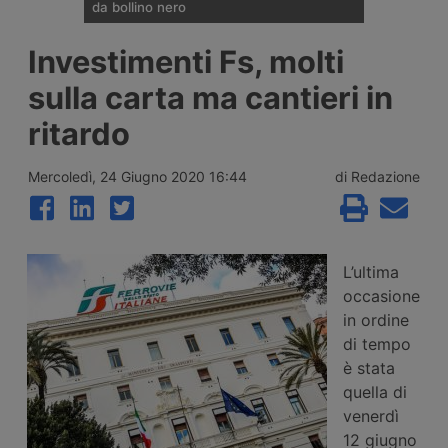
da bollino nero
Divieti di circolazione per i veicoli industriali
Investimenti Fs, molti
e potenziamento del personale Anas sulla
rete nazionale nel weekend che apre la
sulla carta ma cantieri in
settimana di Ferragosto, con oltre 25
milioni di spostamenti attesi tra il 7 e il 9
ritardo
agosto 2026.
Mercoledì, 24 Giugno 2020 16:44
di Redazione
L’ultima
occasione
in ordine
di tempo
è stata
quella di
venerdì
12 giugno