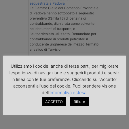
sequestrata a Padova
Le Fiamme Gialle del Comando Provinciale
di Padova hanno sottoposto a sequestro
preventivo 33mila litri di benzina di
contrabbando, dichiarata come solvente
nei documenti di trasporto, e
l'autoarticolato utilizzato. Denunciato per
contrabbando di prodotti petroliferi il
conducente ungherese del mezzo, fermato
al valico di Tarvisio.
Transpotalk
Utilizziamo i cookie, anche di terze parti, per migliorare
l'esperienza di navigazione e suggerirti prodotti e servizi
in linea con le tue preferenze. Cliccando su "Accetto"
acconsenti all'uso dei cookie. Puoi prendere visione
dell'
Informativa estesa
.
ACCETTO
Rifiuto