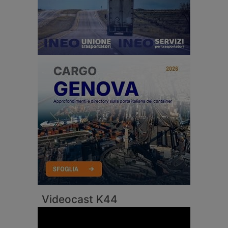
Videocast K44
Video
Player