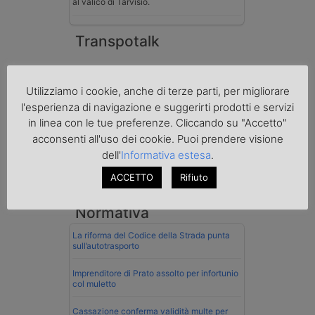
al valico di Tarvisio.
Transpotalk
Utilizziamo i cookie, anche di terze parti, per migliorare
l'esperienza di navigazione e suggerirti prodotti e servizi
in linea con le tue preferenze. Cliccando su "Accetto"
acconsenti all'uso dei cookie. Puoi prendere visione
dell'
Informativa estesa
.
ACCETTO
Rifiuto
Normativa
La riforma del Codice della Strada punta
sull’autotrasporto
Imprenditore di Prato assolto per infortunio
col muletto
Cassazione conferma validità multe per