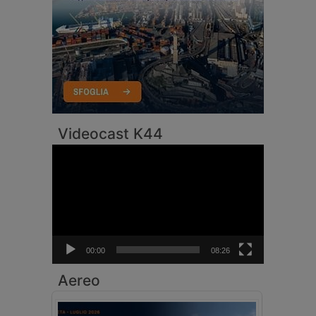
Videocast K44
Video
Player
00:00
08:26
Aereo