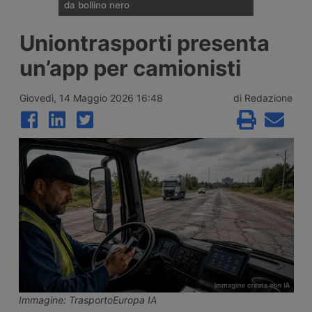
da bollino nero
Divieti di circolazione per i veicoli industriali
Uniontrasporti presenta
e potenziamento del personale Anas sulla
rete nazionale nel weekend che apre la
un’app per camionisti
settimana di Ferragosto, con oltre 25
milioni di spostamenti attesi tra il 7 e il 9
agosto 2026.
Giovedì, 14 Maggio 2026 16:48
di Redazione
Immagine: TrasportoEuropa IA