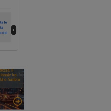
Svio di un treno
Errori e carenze
ta le
merci blocca la
nella
tà
linea Verona-
manutenzione
e del
Bologna
alla base dei
disastri ferroviari
tezza: il
ionale tra
tà e l’ombra