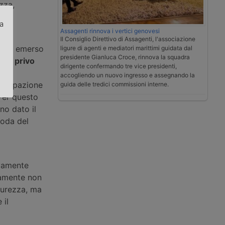
zza,
za
Assagenti rinnova i vertici genovesi
Il Consiglio Direttivo di Assagenti, l'associazione
.
a, “è emerso
ligure di agenti e mediatori marittimi guidata dal
presidente Gianluca Croce, rinnova la squadra
ltava
privo
dirigente confermando tre vice presidenti,
 “ha
accogliendo un nuovo ingresso e assegnando la
occupazione
guida delle tredici commissioni interne.
 Per questo
no dato il
coda del
ivamente
tamente non
icurezza, ma
 il