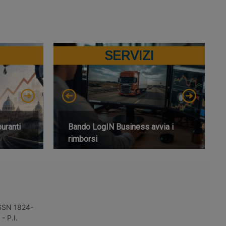
SERVIZI
buranti
Bando LogIN Business avvia i
rimborsi
 ISSN 1824-
- P.I.