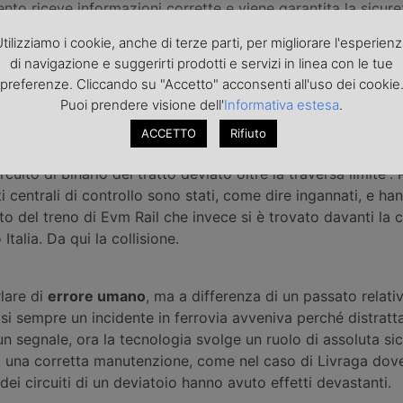
ento riceve informazioni corrette e viene garantita la sicure
asti oppure mancate occupazioni della sezione.
tilizziamo i cookie, anche di terze parti, per migliorare l'esperien
di navigazione e suggerirti prodotti e servizi in linea con le tue
preferenze. Cliccando su "Accetto" acconsenti all'uso dei cookie
ll’indagine avviata da Rfi, come si legge nel report Digifem
Puoi prendere visione dell'
Informativa estesa
.
 cui si è verificato l’evento, il circuito di binario 352 risu
rallelismo ridondate previste”
e l’assenza di queste trecce
ACCETTO
Rifiuto
 funzionamento dell’apparato che non ha potuto rilevare l’
rcuito di binario del tratto deviato oltre la traversa limite”.
i centrali di controllo sono stati, come dire ingannati, e han
to del treno di Evm Rail che invece si è trovato davanti la 
talia. Da qui la collisione.
lare di
errore umano
, ma a differenza di un passato relat
asi sempre un incidente in ferrovia avveniva perché distrat
un segnale, ora la tecnologia svolge un ruolo di assoluta s
di una corretta manutenzione, come nel caso di Livraga dove
ei circuiti di un deviatoio hanno avuto effetti devastanti.