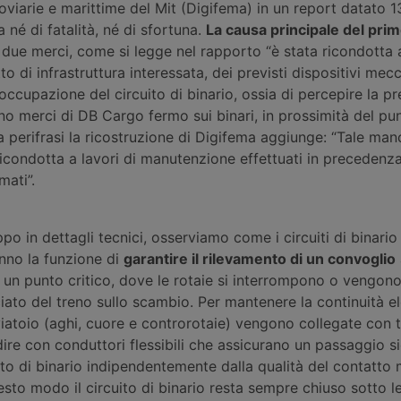
roviarie e marittime del Mit (Digifema) in un report datato 
 né di fatalità, né di sfortuna.
La causa principale del pri
 due merci, come si legge nel rapporto “è stata ricondotta a
o di infrastruttura interessata, dei previsti dispositivi mecc
l’occupazione del circuito di binario, ossia di percepire la p
eno merci di DB Cargo fermo sui binari, in prossimità del pu
za perifrasi la ricostruzione di Digifema aggiunge: “Tale ma
ricondotta a lavori di manutenzione effettuati in precedenz
mati”.
po in dettagli tecnici, osserviamo come i circuiti di binario
nno la funzione di
garantire il rilevamento di un convoglio
 un punto critico, dove le rotaie si interrompono o vengo
ciato del treno sullo scambio. Per mantenere la continuità ele
viatoio (aghi, cuore e controrotaie) vengono collegate con 
dire con conduttori flessibili che assicurano un passaggio si
ito di binario indipendentemente dalla qualità del contatto
questo modo il circuito di binario resta sempre chiuso sotto l