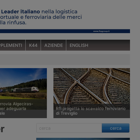
PLEMENTI
K44
AZIENDE
ENGLISH
rrovia Algeciras-
er adeguarla
Rfi progetta lo scavalco ferroviario
ale
di Treviglio
o di un vasto proramma
Rfi si rende conto a distanza di
er
cerca
ento delle
vent’anni di avere fatto un errore di
e ferroviarie,
valutazione in occasione del