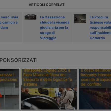
ARTICOLI CORRELATI
 merci svia
La Cassazione
La Procura
o camion a
chiude la vicenda
ticinese valu
rdam
giudiziaria per la
responsabili
strage di
sull’incident
Viareggio
Gottardo
PONSORIZZATI
Transpotec Logitec 2026: a
Il costo dell’incer
urezza i
Fiera Milano la filiera del
trasporto internaz
spedizione
trasporto e della logistica fa
scarsità di capaci
sistema
del conflitto