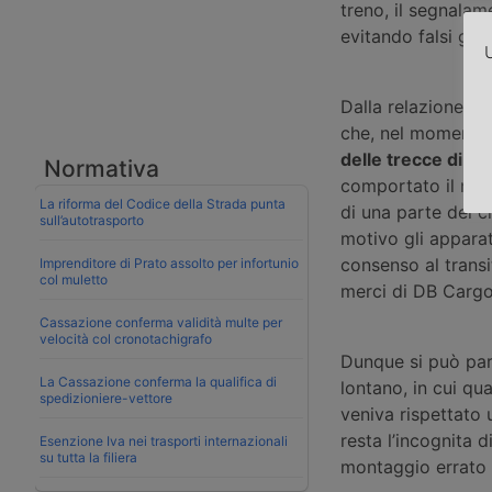
treno, il segnalam
evitando falsi gu
U
Dalla relazione de
che, nel momento in
delle trecce di pa
Normativa
comportato il non
La riforma del Codice della Strada punta
di una parte del ci
sull’autotrasporto
motivo gli apparat
consenso al transi
Imprenditore di Prato assolto per infortunio
col muletto
merci di DB Cargo I
Cassazione conferma validità multe per
velocità col cronotachigrafo
Dunque si può par
La Cassazione conferma la qualifica di
lontano, in cui qu
spedizioniere-vettore
veniva rispettato 
resta l’incognita 
Esenzione Iva nei trasporti internazionali
su tutta la filiera
montaggio errato d