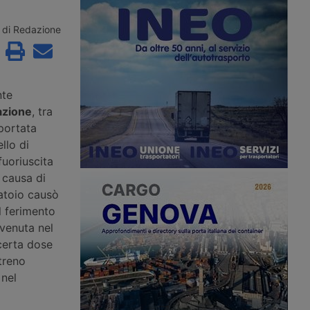
per sviluppare
quadruplicamento della Milano-
termodale, Adif ha
Treviglio nel 2007 diventata un collo
ri sulla direttrice tra
di bottiglia. Già nel progetto
di Redazione
Madrid, che
originario era previsto uno scavalco
a chiusura di una
per specializzare i binari, ma era
ca 400 chilometri.
stato stralciato. Ora si corre ai ripari
con il progetto trasmesso al
ministero per la Via.
nte
azione
, tra
 portata
ello di
fuoriuscita
 causa di
atoio causò
l ferimento
vvenuta nel
certa dose
treno
 nel