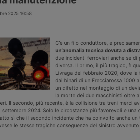
f. Restano in
forte potenziale di crescita e una
soprattutto 
iel
perdita costante di quote di
trasporto in
henus e un
mercato. Servono chiare scelte
avviato i lavo
mbre 2025 16:58
on ancora
politiche.
Algeciras e 
comportano l
tratta di cir
C’è un filo conduttore, e precisame
un’anomalia tecnica dovuta a distr
due incidenti ferroviari anche se di
diversa. Il primo, il più tragico, è qu
Livraga del febbraio 2020, dove la 
dai binari di un Frecciarossa 1000 a
un difetto nel montaggio di un devi
la morte dei due macchinisti oltre a
ri. Il secondo, più recente, è la collisione tra treni merci a
l settembre 2024. Solo le circostanze più favorevoli e una 
atto sì che il secondo incidente che ha coinvolto anche un 
vesse le stesse tragiche conseguenze del sinistro avvenuto