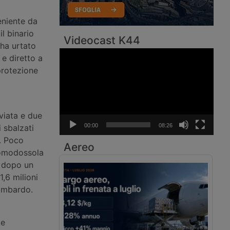
eniente da
il binario
Videocast K44
 ha urtato
Video
 e diretto a
Player
protezione
viata e due
00:00
08:26
i sbalzati
e. Poco
Aereo
Domodossola
a dopo un
1,6 milioni
lombardo.
le