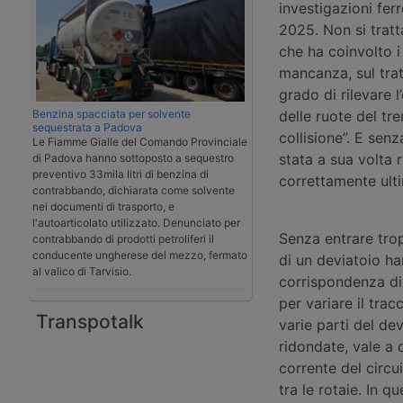
investigazioni fer
2025. Non si tratta
che ha coinvolto i
mancanza, sul tratt
grado di rilevare 
Benzina spacciata per solvente
delle ruote del tr
sequestrata a Padova
collisione”. E sen
Le Fiamme Gialle del Comando Provinciale
stata a sua volta 
di Padova hanno sottoposto a sequestro
preventivo 33mila litri di benzina di
correttamente ulti
contrabbando, dichiarata come solvente
nei documenti di trasporto, e
l'autoarticolato utilizzato. Denunciato per
Senza entrare trop
contrabbando di prodotti petroliferi il
conducente ungherese del mezzo, fermato
di un deviatoio ha
al valico di Tarvisio.
corrispondenza di
per variare il trac
Transpotalk
varie parti del de
ridondate, vale a 
corrente del circu
tra le rotaie. In 