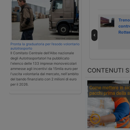
Confermate in
Attentato alla
Treno
Appello le
sede della
contr
condanne per la
ferrovia greca
Rotte
strage ferroviaria
Hellenic Train
Pronta la graduatoria per l’esodo volontario
di Viareggio
autotrasporto
Il Comitato Centrale dell'Albo nazionale
degli Autotrasportatori ha pubblicato
l'elenco delle 133 imprese monoveicolari
ammesse agli incentivi da 15mila euro per
CONTENUTI S
l'uscita volontaria dal mercato, nell'ambito
del bando finanziato con 2 milioni di euro
per il 2026.
Come mettere in sic
pacchi prima della 