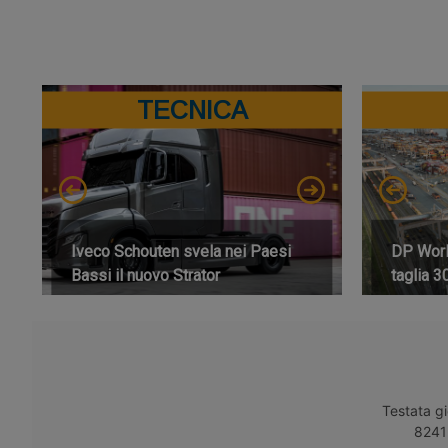
TECNICA
Iveco Schouten svela nei Paesi
DP World
Bassi il nuovo Strator
taglia 3
Testata gi
8241 