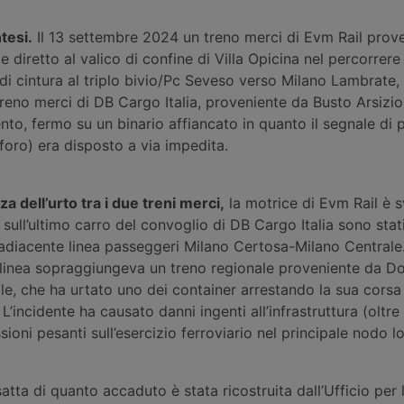
ntesi.
Il 13 settembre 2024 un treno merci di Evm Rail prov
diretto al valico di confine di Villa Opicina nel percorrere 
a di cintura al triplo bivio/Pc Seveso verso Milano Lambrate,
 treno merci di DB Cargo Italia, proveniente da Busto Arsizio
to, fermo su un binario affiancato in quanto il segnale di 
aforo) era disposto a via impedita.
 dell’urto tra i due treni merci,
la motrice di Evm Rail è s
 sull’ultimo carro del convoglio di DB Cargo Italia sono stat
l’adiacente linea passeggeri Milano Certosa-Milano Central
 linea sopraggiungeva un treno regionale proveniente da 
ale, che ha urtato uno dei container arrestando la sua cors
 L’incidente ha causato danni ingenti all’infrastruttura (oltre 
ssioni pesanti sull’esercizio ferroviario nel principale nodo 
atta di quanto accaduto è stata ricostruita dall’Ufficio per 