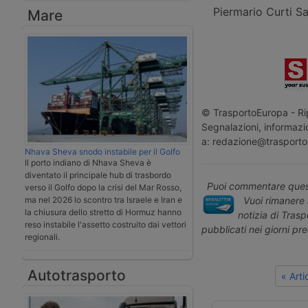
Piermario Curti S
Mare
© TrasportoEuropa - Rip
Segnalazioni, informazio
a: redazione@trasporto
Nhava Sheva snodo instabile per il Golfo
Il porto indiano di Nhava Sheva è
diventato il principale hub di trasbordo
Puoi commentare quest
verso il Golfo dopo la crisi del Mar Rosso,
Vuoi rimanere 
ma nel 2026 lo scontro tra Israele e Iran e
la chiusura dello stretto di Hormuz hanno
notizia di Tras
reso instabile l'assetto costruito dai vettori
pubblicati nei giorni pr
regionali.
Autotrasporto
« Art