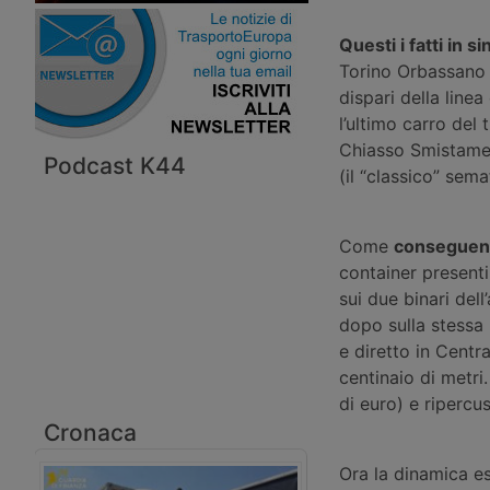
Questi i fatti in si
Torino Orbassano e 
dispari della line
l’ultimo carro del
Chiasso Smistamen
Podcast K44
(il “classico” sem
Come
conseguenza
container presenti
sui due binari del
dopo sulla stessa
e diretto in Centr
centinaio di metri.
di euro) e ripercu
Cronaca
Ora la dinamica es