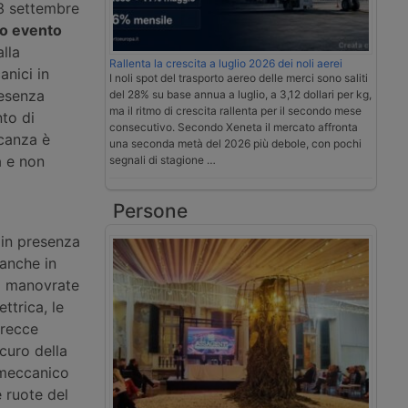
13 settembre
mo evento
lla
Rallenta la crescita a luglio 2026 dei noli aerei
anici in
I noli spot del trasporto aereo delle merci sono saliti
resenza
del 28% su base annua a luglio, a 3,12 dollari per kg,
ma il ritmo di crescita rallenta per il secondo mese
nto di
consecutivo. Secondo Xeneta il mercato affronta
ncanza è
una seconda metà del 2026 più debole, con pochi
a e non
segnali di stagione …
Persone
 in presenza
anche in
no manovrate
ttrica, le
trecce
curo della
 meccanico
e ruote del