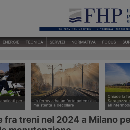
ENERGIE
TECNICA
SERVIZI
NORMATIVA
FOCUS
SUP
Chiude la fe
candidati per
La ferrovia ha un forte potenziale,
Saragozza p
ma stenta a decollare
all’intermod
 corsa per
Mai come ora c’è incertezza sul
Nel contest
e fra treni nel 2024 a Milano p
in Rail
futuro del trasporto ferroviario
di potenziam
visione
delle merci in Europa, stretto tra un
infrastruttur
lla manutenzione