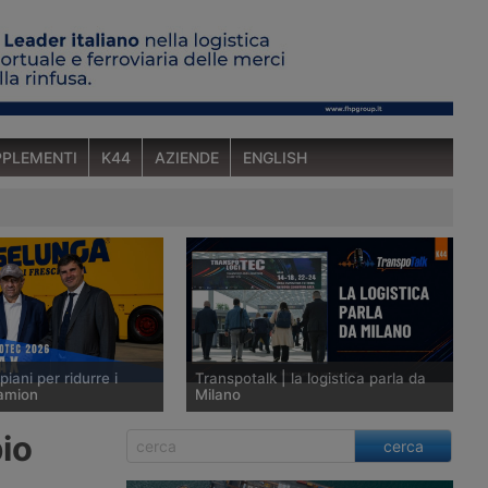
PLEMENTI
K44
AZIENDE
ENGLISH
piani per ridurre i
Transpotalk | la logistica parla da
camion
Milano
presentato al
Il 13 maggio 2026 inizierà il
io
cerca
2026 un semirimorchio
Transpotec 2026, che K44 seguirà
he Italtrans usa per
col nuovo podcast dedicato