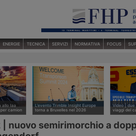
ENERGIE
TECNICA
SERVIZI
NORMATIVA
FOCUS
SUP
 allo Iaa
L’evento Trimble Insight Europe
Video | due 
 per camion
torna a Bruxelles nel 2026
viaggi del 
o Iaa 2026
Trimble Insight Europe, l’evento
Multitrax ha 
 | nuovo semirimorchio a dopp
elettronica
annuale di Transporeon dedicato
Transpotec 
 Defined
alla comunità europea della
a due piani c
ngendorf