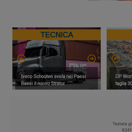
TECNICA
Iveco Schouten svela nei Paesi
DP World
Bassi il nuovo Strator
taglia 3
Testata gi
8241 