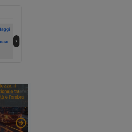
daggi
Da Nivalis
Kässbohrer
energia
amplia l’offerta
asse
rinnovabile per
per i trasporti
raffreddare il
eccezionali
semirimorchio
tezza: il
ionale tra
tà e l’ombra