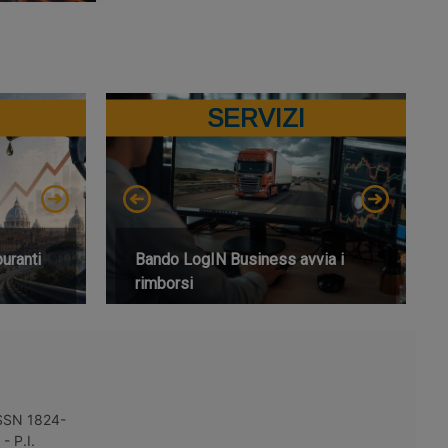
SERVIZI
buranti
Bando LogIN Business avvia i
rimborsi
 ISSN 1824-
- P.I.