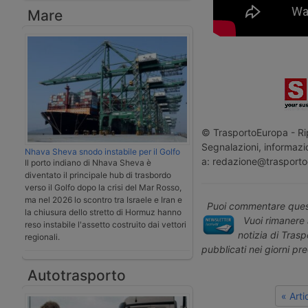
Mare
© TrasportoEuropa - Rip
Segnalazioni, informazio
Nhava Sheva snodo instabile per il Golfo
a: redazione@trasporto
Il porto indiano di Nhava Sheva è
diventato il principale hub di trasbordo
verso il Golfo dopo la crisi del Mar Rosso,
ma nel 2026 lo scontro tra Israele e Iran e
Puoi commentare quest
la chiusura dello stretto di Hormuz hanno
Vuoi rimanere 
reso instabile l'assetto costruito dai vettori
notizia di Tras
regionali.
pubblicati nei giorni pr
Autotrasporto
« Art