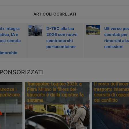
ARTICOLI CORRELATI
tz integra
D-TEC alla Iaa
UE verso pe
tica, IA e
2026 con nuovi
scontati per
osi remota
semirimorchi
rimorchi a b
portacontainer
emissioni
imorchio
PONSORIZZATI
Transpotec Logitec 2026: a
Il costo dell’incer
urezza i
Fiera Milano la filiera del
trasporto internaz
spedizione
trasporto e della logistica fa
scarsità di capaci
sistema
del conflitto