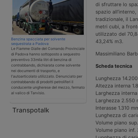
di sfruttare lo spa
spazio all’interno
tradizionale, il L
metri cubi, a fron
utilizzato del 70,
Benzina spacciata per solvente
43,24% m3.
sequestrata a Padova
Le Fiamme Gialle del Comando Provinciale
Massimiliano Barb
di Padova hanno sottoposto a sequestro
preventivo 33mila litri di benzina di
contrabbando, dichiarata come solvente
Scheda tecnica
nei documenti di trasporto, e
l'autoarticolato utilizzato. Denunciato per
Lunghezza 14.20
contrabbando di prodotti petroliferi il
Altezza interna 1
conducente ungherese del mezzo, fermato
Larghezza intern
al valico di Tarvisio.
Larghezza 2.550
Interasse 1.310 m
Transpotalk
Lunghezza di cari
Volume piano sup
Volume piano inf.
Lunghezza di cari