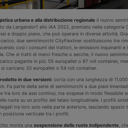
gistica urbana e alla distribuzione regionale
il nuovo semir
lato da Langendorf allo IAA 2022, premiato nella categoria 
ssi e doppio piano, che può operare in diverse attività. Gra
carico, due semirimorchi CityFlexliner sostituiscono tre ri
ucendo così i consumi dei trattori, le emissioni inquinanti e 
ale. Che si tratti di merci fresche o secche, il nuovo semirim
 carico pagante in più: 55 europallet o 87 roll container, me
 si caricano 33 europallet o 54 roll container.
 prodotto in due versioni:
corta con una lunghezza di 11.00
. Fa parte della serie di semirimorchi a due piani Innenlad
e tra loro da assi continui, ma sospese in modo flessibile su
elle ruote su un profilo del telaio longitudinale. I profili sini
legati tra loro solo nella parte anteriore, lasciando spazio 
n posizione verticale tra i profili.
chio monta una
sospensione delle ruote indipendente
, ch