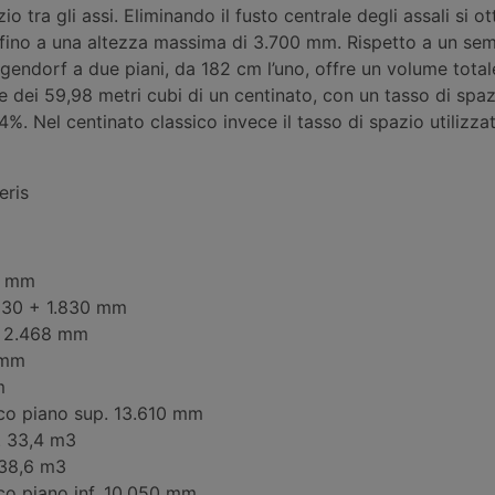
zio tra gli assi. Eliminando il fusto centrale degli assali si ot
, fino a una altezza massima di 3.700 mm. Rispetto a un se
angendorf a due piani, da 182 cm l’uno, offre un volume total
te dei 59,98 metri cubi di un centinato, con un tasso di spa
84%. Nel centinato classico invece il tasso di spazio utilizz
eris
0 mm
.830 + 1.830 mm
a 2.468 mm
 mm
m
co piano sup. 13.610 mm
. 33,4 m3
 38,6 m3
co piano inf. 10.050 mm