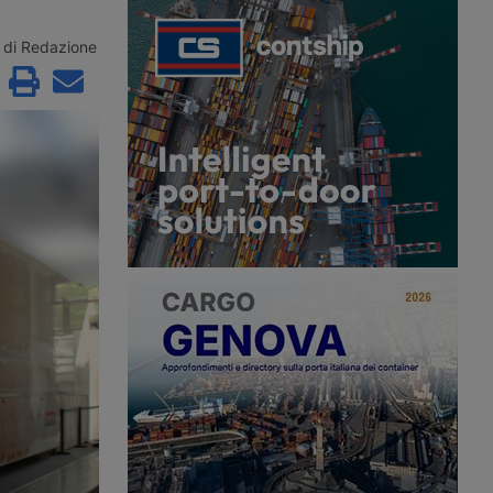
n questo video di K44
Transpotalk. Durante i quattro giorni
mministratore delegato
dell’evento, ma anche dopo, le
i, che ripercorre anche
redazioni di TrasportoEuropa e
di Redazione
la società.
Uomini e Trasporti raccoglieranno le
voci della comunità del trasporto e
della logistica.