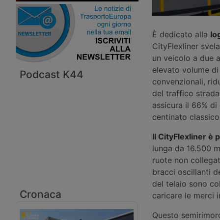
È dedicato alla
lo
CityFlexliner sve
un veicolo a due a
elevato volume di 
Podcast K44
convenzionali, rid
del traffico strad
assicura il 66% di
centinato classico
Il CityFlexliner è
lunga da 16.500 mm
ruote non collegat
bracci oscillanti d
del telaio sono col
Cronaca
caricare le merci i
Questo semirimor