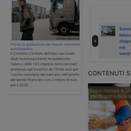
Otto rimorchisti
Rimorchi italiani
Schmi
ricorrono contro
in crescita a
telema
la riduzione di
maggio 2025, ma
diagn
Pronta la graduatoria per l’esodo volontario
CO2 nei rimorchi
il settore chiede
nel
autotrasporto
stabilità
semir
Il Comitato Centrale dell'Albo nazionale
degli Autotrasportatori ha pubblicato
l'elenco delle 133 imprese monoveicolari
ammesse agli incentivi da 15mila euro per
CONTENUTI S
l'uscita volontaria dal mercato, nell'ambito
del bando finanziato con 2 milioni di euro
per il 2026.
Come mettere in sic
pacchi prima della 