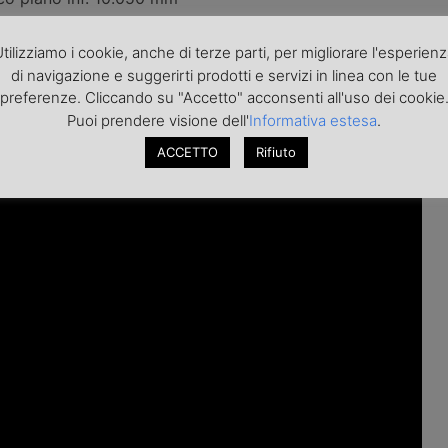
500 kg
draulica 2.000-4.000 kg
tilizziamo i cookie, anche di terze parti, per migliorare l'esperien
a 2.800-3.600 mm
di navigazione e suggerirti prodotti e servizi in linea con le tue
a 2.080 mm
preferenze. Cliccando su "Accetto" acconsenti all'uso dei cookie
Puoi prendere visione dell'
Informativa estesa
.
Tecno ha pubblicato un episodio sulle
novità nei semirimorc
ACCETTO
Rifiuto
roponiamo.