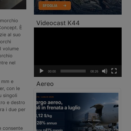
imorchio
Videocast K44
Concept. È
Video
zie al suo
Player
morchi
il volume
orchio
ntre nel
00:00
08:26
0 mm e
Aereo
er, con le
 singoli
stro e destro
tra i due per
e consente