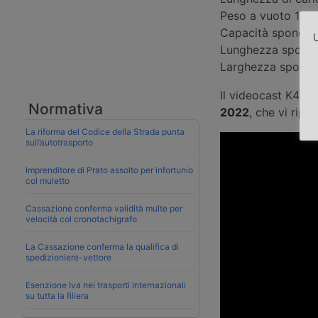
Peso a vuoto 10.
Capacità sponda i
U
Lunghezza spond
Larghezza spond
Il videocast K44 
Normativa
2022
, che vi rip
La riforma del Codice della Strada punta
sull’autotrasporto
Imprenditore di Prato assolto per infortunio
col muletto
Cassazione conferma validità multe per
velocità col cronotachigrafo
La Cassazione conferma la qualifica di
spedizioniere-vettore
Esenzione Iva nei trasporti internazionali
su tutta la filiera