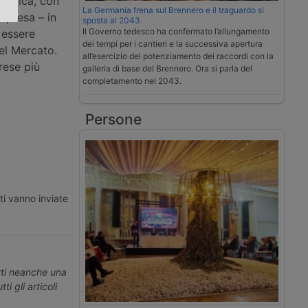
nomica, con
La Germania frena sul Brennero e il traguardo si
mpresa – in
sposta al 2043
Il Governo tedesco ha confermato l’allungamento
 essere
dei tempi per i cantieri e la successiva apertura
del Mercato.
all’esercizio del potenziamento dei raccordi con la
rese più
galleria di base del Brennero. Ora si parla del
completamento nel 2043.
Persone
ti vanno inviate
erti neanche una
ti gli articoli