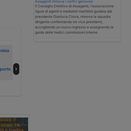
Assagenti rinnova i vertici genovesi
Il Consiglio Direttivo di Assagenti, l'associazione
ligure di agenti e mediatori marittimi guidata dal
presidente Gianluca Croce, rinnova la squadra
dirigente confermando tre vice presidenti,
accogliendo un nuovo ingresso e assegnando la
guida delle tredici commissioni interne.
mbia
Commissione
Nel 2025
Europea
finanziamenti UE
risponde a
per la sosta dei
sporto
interrogazione
camion
sullo
sfruttamento
degli autisti
tezza: il
ionale tra
tà e l’ombra