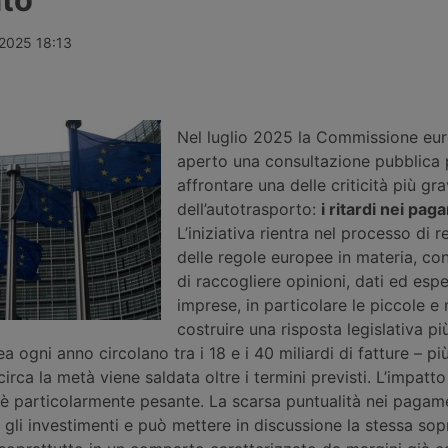
esi ora i
Strada: patente C1 a 17 anni, guida
parcheggio pe
nsiglio
senza Cqc per un anno,
Paese certif
daggio
riorganizzazione delle sanzioni in 21
standard Sst
 2025 18:13
striali resta
fasce, digitalizzazione dei
posti rientra
, non prima
documenti e nuovo ruolo per gli
dell’Unione 
ausiliari di Polizia Stradale.
l’ammodernam
sosta tra Aus
Nel luglio 2025 la Commissione eu
aperto una consultazione pubblica 
affrontare una delle criticità più gra
dell’autotrasporto:
i ritardi nei pag
L’iniziativa rientra nel processo di r
delle regole europee in materia, con 
di raccogliere opinioni, dati ed espe
imprese, in particolare le piccole e
costruire una risposta legislativa più
a ogni anno circolano tra i 18 e i 40 miliardi di fatture – pi
irca la metà viene saldata oltre i termini previsti. L’impatto
o è particolarmente pesante. La scarsa puntualità nei pagam
ca gli investimenti e può mettere in discussione la stessa so