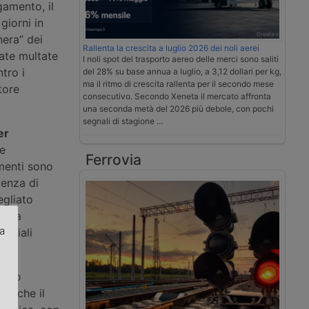
gamento, il
giorni in
nera” dei
Rallenta la crescita a luglio 2026 dei noli aerei
tate multate
I noli spot del trasporto aereo delle merci sono saliti
tro i
del 28% su base annua a luglio, a 3,12 dollari per kg,
ma il ritmo di crescita rallenta per il secondo mese
tore
consecutivo. Secondo Xeneta il mercato affronta
una seconda metà del 2026 più debole, con pochi
segnali di stagione …
er
re
Ferrovia
amenti sono
denza di
egliato
tti a
za
enziali
.
otto
to che il