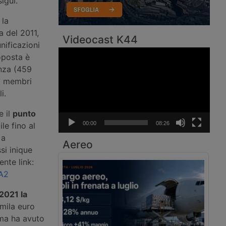
igui.
 la
 del 2011,
Videocast K44
nificazioni
Video
oposta è
Player
nza (459
ti membri
i.
e il
punto
00:00
08:26
le fino al
 a
Aereo
si inique
ente link:
-A2
2021 la
mila euro
rma ha avuto