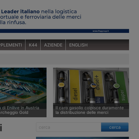
PLEMENTI
K44
AZIENDE
ENGLISH
 di Enilive in Austria
Il caro gasolio colpisce duramente
archeggio Gold
la distribuzione delle merci
ia ha aperto a St.
Secondo l’Ufficio studi della Cgia il
i
cerca
n bei Schärding, lungo
prezzo del gasolio è salito del 20,9%
A8 Innkreis, il primo
tra fine febbraio e fine luglio 2026,