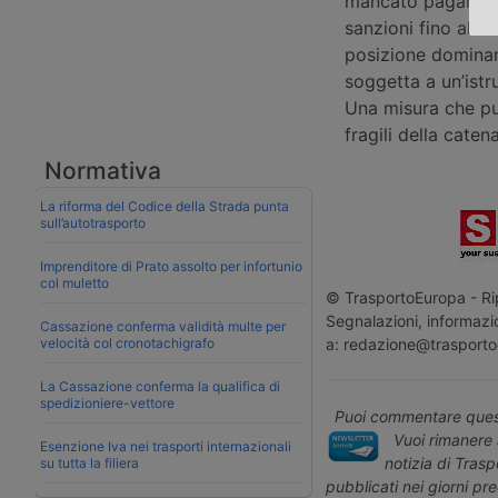
mancato pagament
sanzioni fino al 1
posizione dominant
soggetta a un’istr
Una misura che pun
fragili della catena
Normativa
La riforma del Codice della Strada punta
sull’autotrasporto
Imprenditore di Prato assolto per infortunio
col muletto
© TrasportoEuropa - Rip
Segnalazioni, informazio
Cassazione conferma validità multe per
a: redazione@trasporto
velocità col cronotachigrafo
La Cassazione conferma la qualifica di
spedizioniere-vettore
Puoi commentare quest
Vuoi rimanere 
Esenzione Iva nei trasporti internazionali
notizia di Tras
su tutta la filiera
pubblicati nei giorni pr