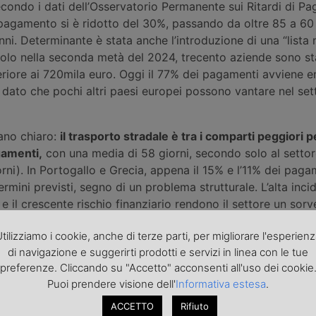
secondo i dati dell’Osservatorio Permanente sui Ritardi di Pa
pagamento si è ridotto del 30%, passando da oltre 85 a 60 
ni. Determinante è stata anche l’introduzione di una “lista 
 Solo nella seconda metà del 2024, trecento aziende sono s
riore ai 720mila euro. Oggi il 77% dei pagamenti avviene en
 dato che pochi altri paesi europei possono vantare nel set
lano chiaro:
il trasporto stradale è tra i comparti peggiori p
gamenti,
con una media di 58 giorni, secondo solo al setto
rni). In Portogallo e Grecia, appena il 15% e l’11% dei pag
termini previsti, segno di un problema strutturale. L’alta inci
 e il crescente rischio finanziario rendono il settore un sorv
les. Ritardi nei flussi di cassa possono infatti generare effe
tilizziamo i cookie, anche di terze parti, per migliorare l'esperien
o pagamento degli stipendi alla sospensione di servizi ess
di navigazione e suggerirti prodotti e servizi in linea con le tue
e, la manutenzione e i pedaggi.
preferenze. Cliccando su "Accetto" acconsenti all'uso dei cookie
to Infrastrutture
approvato nel 2025 (DL 73/2025) ha introd
Puoi prendere visione dell'
Informativa estesa
.
tà. Modificando il Decreto 112/2008, il legislatore ha stabili
ACCETTO
Rifiuto