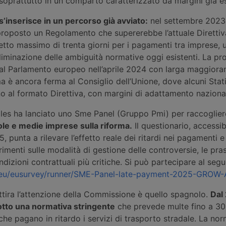
soprattutto in un comparto caratterizzato da margini già es
s’inserisce in un percorso già avviato:
nel settembre 2023
oposto un Regolamento che supererebbe l’attuale Direttiva
tto massimo di trenta giorni per i pagamenti tra imprese, u
eliminazione delle ambiguità normative oggi esistenti. La pr
al Parlamento europeo nell’aprile 2024 con larga maggiora
ma è ancora ferma al Consiglio dell’Unione, dove alcuni Sta
o al formato Direttiva, con margini di adattamento nazional
elles ha lanciato uno Sme Panel (Gruppo Pmi) per raccoglier
cole e medie imprese sulla riforma.
Il questionario, accessibi
 punta a rilevare l’effetto reale dei ritardi nei pagamenti e
imenti sulle modalità di gestione delle controversie, le pras
ndizioni contrattuali più critiche. Si può partecipare al segu
a.eu/eusurvey/runner/SME-Panel-late-payment-2025-GROW
tira l’attenzione della Commissione è quello spagnolo.
Dal 
otto una normativa stringente
che prevede multe fino a 30
che pagano in ritardo i servizi di trasporto stradale. La no