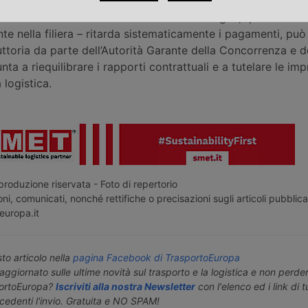
o al vettore può configurare un abuso di dipendenza eco
0% del fatturato del committente. Nel dettaglio, quando un’i
e nella filiera – ritarda sistematicamente i pagamenti, può
uttoria da parte dell’Autorità Garante della Concorrenza e 
ta a riequilibrare i rapporti contrattuali e a tutelare le imp
 logistica.
roduzione riservata - Foto di repertorio
ni, comunicati, nonché rettifiche o precisazioni sugli articoli pubblica
europa.it
o articolo nella
pagina Facebook di TrasportoEuropa
aggiornato sulle ultime novità sul trasporto e la logistica e non perd
portoEuropa?
Iscriviti alla nostra Newsletter
con l'elenco ed i link di tut
ecedenti l'invio. Gratuita e NO SPAM!