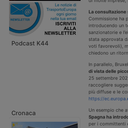
di molte imprese, 
La consultazione 
Commissione ha pr
introducendo un te
sanzionatorie e l’
stata approvata d
Podcast K44
voti favorevoli), 
chiedono un ritorn
In parallelo, Brux
di vista delle pic
25 settembre 2025,
raccogliere sugger
più diffuse e le co
https://ec.europ
Un esempio che at
Cronaca
Spagna ha introd
per i committenti 