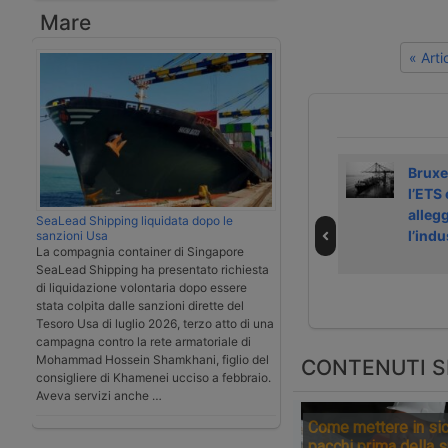
Mare
« Art
Ministero
UE richiama
Bruxe
Trasporti avvia
l’Italia sulle tasse
l’ETS 
confronto con UE
alle Autorità
alleg
SeaLead Shipping liquidata dopo le
su tasse porti
portuali
l’indu
sanzioni Usa
La compagnia container di Singapore
SeaLead Shipping ha presentato richiesta
di liquidazione volontaria dopo essere
stata colpita dalle sanzioni dirette del
Tesoro Usa di luglio 2026, terzo atto di una
campagna contro la rete armatoriale di
Mohammad Hossein Shamkhani, figlio del
CONTENUTI S
consigliere di Khamenei ucciso a febbraio.
Aveva servizi anche …
Come mettere in sic
pacchi prima della 