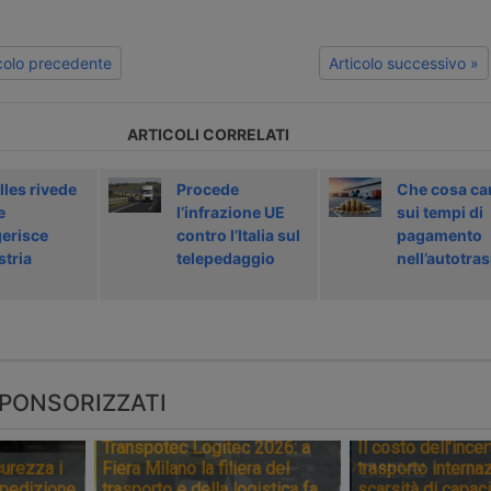
icolo precedente
Articolo successivo »
ARTICOLI CORRELATI
lles rivede
Procede
Che cosa ca
e
l’infrazione UE
sui tempi di
gerisce
contro l’Italia sul
pagamento
stria
telepedaggio
nell’autotra
PONSORIZZATI
Transpotec Logitec 2026: a
Il costo dell’incer
urezza i
Fiera Milano la filiera del
trasporto internaz
spedizione
trasporto e della logistica fa
scarsità di capaci