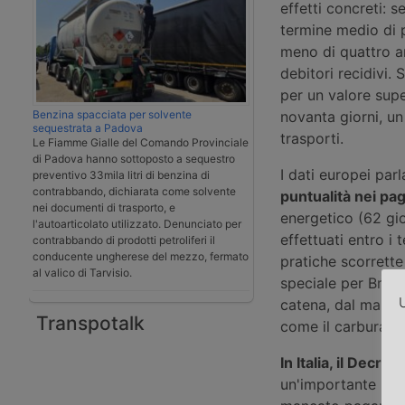
effetti concreti: 
termine medio di 
meno di quattro an
debitori recidivi.
per un valore supe
Benzina spacciata per solvente
novanta giorni, un
sequestrata a Padova
trasporti.
Le Fiamme Gialle del Comando Provinciale
di Padova hanno sottoposto a sequestro
I dati europei par
preventivo 33mila litri di benzina di
contrabbando, dichiarata come solvente
puntualità nei pa
nei documenti di trasporto, e
energetico (62 gio
l'autoarticolato utilizzato. Denunciato per
effettuati entro i 
contrabbando di prodotti petroliferi il
conducente ungherese del mezzo, fermato
pratiche scorrette
al valico di Tarvisio.
speciale per Bruxel
U
catena, dal mancat
Transpotalk
come il carburant
In Italia, il Decre
un'importante novi