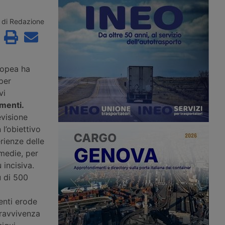
r veicoli industriali del
portando il pieno di un autocarro con
icato Gold secondo lo
massa complessiva fino a 7,5
pa. La struttura da 74
tonnellate a 1.040 euro, senza
di Redazione
 in un progetto
possibilità di recupero delle accise. Il
Europea per
credito d’imposta introdotto dal
ento di cinque aree di
Governo copre solo il 22% circa dei
tria, Italia e Germania.
veicoli industriali circolanti in Italia.
ropea ha
per
vi
amenti.
evisione
l’obiettivo
rienze delle
 medie, per
 incisiva.
ù di 500
enti erode
pravvivenza