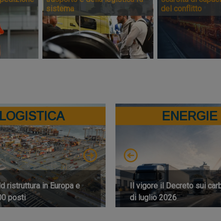
sistema
del conflitto
LOGISTICA
ENERGIE
 ristruttura in Europa e
Il vigore il Decreto sui car
00 posti
di luglio 2026