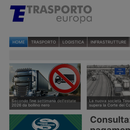
HOME
TRASPORTO
LOGISTICA
INFRASTRUTTURE
Secondo fine settimana dell’estate
La nuova società Tos
2026 da bollino nero
supera la Corte dei Co
Divieti di circolazione per i veicoli
La Corte dei Conti appr
Consultaz
industriali e potenziamento del
delibera che avvia la so
personale Anas sulla rete nazionale
pubblica Toscana Strad
pagamen