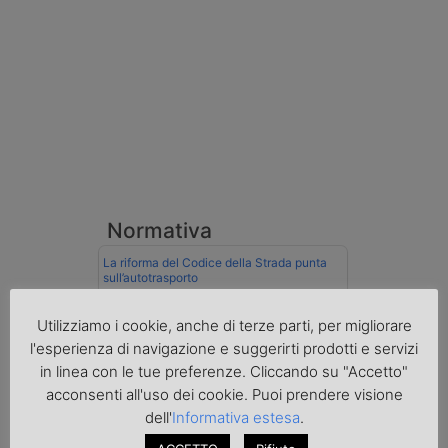
Normativa
La riforma del Codice della Strada punta
sull’autotrasporto
Imprenditore di Prato assolto per infortunio
Utilizziamo i cookie, anche di terze parti, per migliorare
col muletto
l'esperienza di navigazione e suggerirti prodotti e servizi
in linea con le tue preferenze. Cliccando su "Accetto"
Cassazione conferma validità multe per
velocità col cronotachigrafo
acconsenti all'uso dei cookie. Puoi prendere visione
dell'
Informativa estesa
.
La Cassazione conferma la qualifica di
spedizioniere-vettore