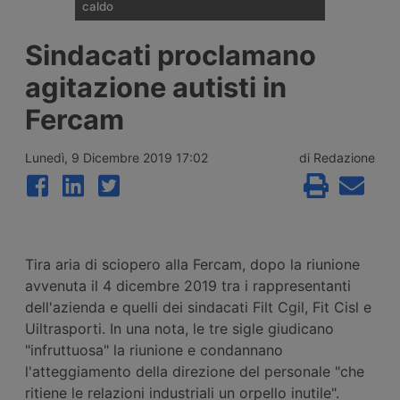
caldo
Un autista di veicoli industriali affiliato al
Sindacati proclamano
sindacato spagnolo Sinacoas è stato
ricoverato per un colpo di calore dopo
agitazione autisti in
essere rimasto bloccato oltre 24 ore vicino
a Ontígola, in Spagna, con temperature
Fercam
superiori ai 42 gradi e senza aria
condizionata funzionante. Il sindacato
denuncia i ritardi dell’azienda nell’assistenza
Lunedì, 9 Dicembre 2019 17:02
di Redazione
stradale.
Tira aria di sciopero alla Fercam, dopo la riunione
avvenuta il 4 dicembre 2019 tra i rappresentanti
dell'azienda e quelli dei sindacati Filt Cgil, Fit Cisl e
Uiltrasporti. In una nota, le tre sigle giudicano
"infruttuosa" la riunione e condannano
l'atteggiamento della direzione del personale "che
ritiene le relazioni industriali un orpello inutile".