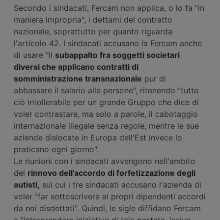
Secondo i sindacati, Fercam non applica, o lo fa "in
maniera impropria", i dettami del contratto
nazionale, soprattutto per quanto riguarda
l'articolo 42. I sindacati accusano la Fercam anche
di usare "il
subappalto fra soggetti societari
diversi che applicano contratti di
somministrazione transnazionale
pur di
abbassare il salario alle persone", ritenendo "tutto
ciò intollerabile per un grande Gruppo che dice di
voler contrastare, ma solo a parole, il cabotaggio
internazionale illegale senza regole, mentre le sue
aziende dislocate in Europa dell'Est invece lo
praticano ogni giorno".
Le riunioni con i sindacati avvengono nell'ambito
del
rinnovo dell'accordo di forfetizzazione degli
autisti,
sui cui i tre sindacati accusano l'azienda di
voler "far sottoscrivere ai propri dipendenti accordi
da noi disdettati". Quindi, le sigle diffidano Fercam
a "intraprendere iniziative di tale portata, lesive