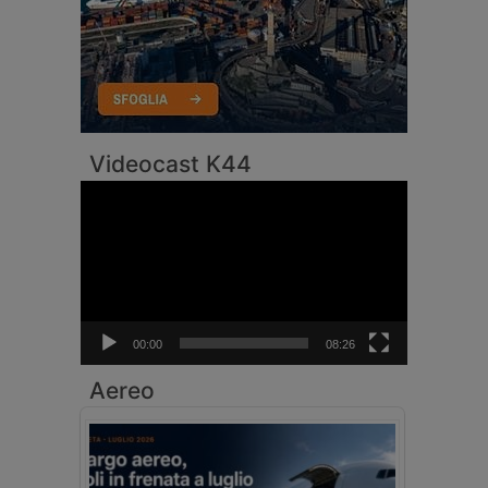
Videocast K44
Video
Player
00:00
08:26
Aereo