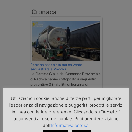
Cronaca
Benzina spacciata per solvente
sequestrata a Padova
Le Fiamme Gialle del Comando Provinciale
di Padova hanno sottoposto a sequestro
preventivo 33mila litri di benzina di
contrabbando, dichiarata come solvente
nei documenti di trasporto, e
Utilizziamo i cookie, anche di terze parti, per migliorare
l'autoarticolato utilizzato. Denunciato per
l'esperienza di navigazione e suggerirti prodotti e servizi
contrabbando di prodotti petroliferi il
conducente ungherese del mezzo, fermato
in linea con le tue preferenze. Cliccando su "Accetto"
al valico di Tarvisio.
acconsenti all'uso dei cookie. Puoi prendere visione
dell'
Informativa estesa
.