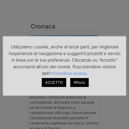
Cronaca
Utilizziamo i cookie, anche di terze parti, per migliorare
l'esperienza di navigazione e suggerirti prodotti e servizi
in linea con le tue preferenze. Cliccando su "Accetto"
acconsenti all'uso dei cookie. Puoi prendere visione
dell'
Informativa estesa
.
Benzina spacciata per solvente
sequestrata a Padova
ACCETTO
Rifiuto
Le Fiamme Gialle del Comando Provinciale
di Padova hanno sottoposto a sequestro
preventivo 33mila litri di benzina di
contrabbando, dichiarata come solvente
nei documenti di trasporto, e
l'autoarticolato utilizzato. Denunciato per
contrabbando di prodotti petroliferi il
conducente ungherese del mezzo, fermato
al valico di Tarvisio.