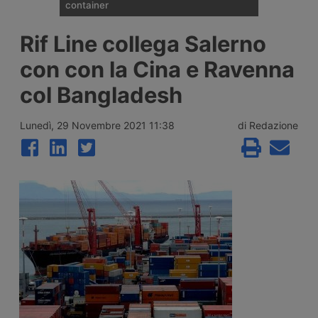
container
I noli spot del trasporto marittimo di
Rif Line collega Salerno
container diffusi il 6 agosto 2026 da
Drewry mostrano un aumento medio
con con la Cina e Ravenna
globale dell’uno percento, interrompendo
tre settimane di calo grazie ai rialzi record
col Bangladesh
sul transpacifico Shanghai-New York e
Shanghai-Los Angeles.
Lunedì, 29 Novembre 2021 11:38
di Redazione