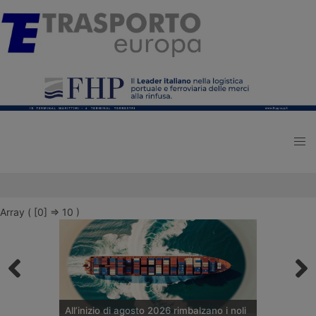
Array ( [0] => 10 )
All’inizio di agosto 2026 rimbalzano i noli