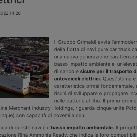
fondi
da 357,65 milioni di euro per
Stretto di H
ib e Omers,
quattordici interventi in nove porti
rotta omanit
Morgan
italiani, tra opere nuove a Trieste,
greca viene c
2022 14:28
ne stimata
Messina e Venezia e il
e nel Mar Ro
line. Nessuna
rifinanziamento di progetti già
rivendicano 
 ancora
avviati in altri sei scali.
petroliera sa
Il Gruppo Grimaldi avvia l’ammode
della flotta di navi pure car truck c
una nuova generazione caratterizza
basso impatto ambientale, un’eleva
di carico e
sicure per il trasporto d
autoveicoli elettrici.
Quest'ultima è
caratteristica ormai fondamentale, 
rischi di sviluppare o propagare ince
nelle batterie al litio. Il primo ordine
hina Merchant Industry Holdings, riguarda cinque unità Pctc
 cinque) con capacità di novemila ceu.
tica di queste navi è il
basso impatto ambientale.
Il proget
icazione Rina Ammonia Ready, che indica la loro compatibilit