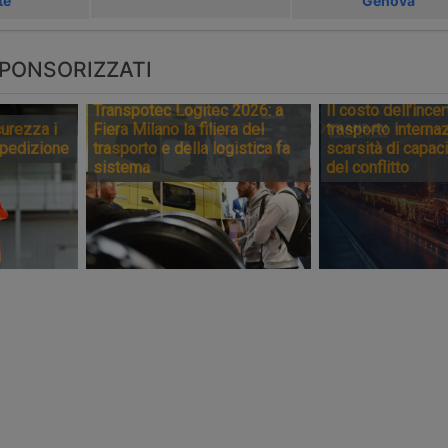
te
Genova
PONSORIZZATI
Transpotec Logitec 2026: a
Il costo dell’incer
urezza i
Fiera Milano la filiera del
trasporto internaz
spedizione
trasporto e della logistica fa
scarsità di capaci
sistema
del conflitto