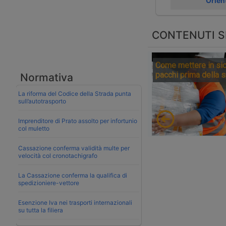
Orien
CONTENUTI S
Come mettere in sic
pacchi prima della 
Normativa
La riforma del Codice della Strada punta
sull’autotrasporto
Imprenditore di Prato assolto per infortunio
col muletto
Cassazione conferma validità multe per
velocità col cronotachigrafo
La Cassazione conferma la qualifica di
spedizioniere-vettore
Esenzione Iva nei trasporti internazionali
su tutta la filiera