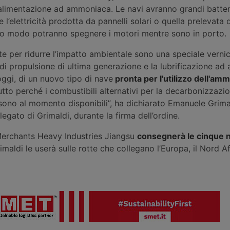
alimentazione ad ammoniaca. Le navi avranno grandi batterie
l’elettricità prodotta da pannelli solari o quella prelevata d
to modo potranno spegnere i motori mentre sono in porto.
te per ridurre l’impatto ambientale sono una speciale vernic
di propulsione di ultima generazione e la lubrificazione ad a
oggi, di un nuovo tipo di nave
pronta per l'utilizzo dell'am
utto perché i combustibili alternativi per la decarbonizzazi
 sono al momento disponibili”, ha dichiarato Emanuele Grima
egato di Grimaldi, durante la firma dell’ordine.
 Merchants Heavy Industries Jiangsu
consegnerà le cinque n
imaldi le userà sulle rotte che collegano l’Europa, il Nord Af