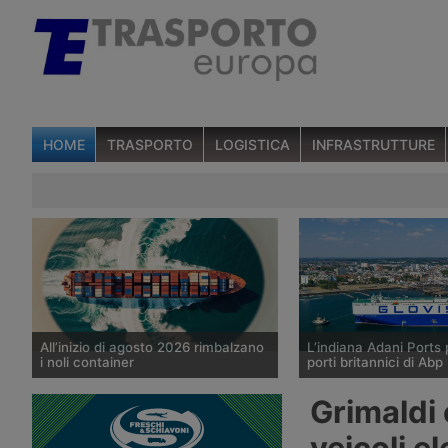
HOME
TRASPORTO
LOGISTICA
INFRASTRUTTURE
All’inizio di agosto 2026 rimbalzano
L’indiana Adani Ports 
i noli container
porti britannici di Abp
I noli spot del trasporto marittimo di
Il gruppo indiano Adani
Grimaldi 
container diffusi il 6 agosto 2026 da
valutando l’acquisizione
Drewry mostrano un aumento medio
di controllo di Associat
veicoli el