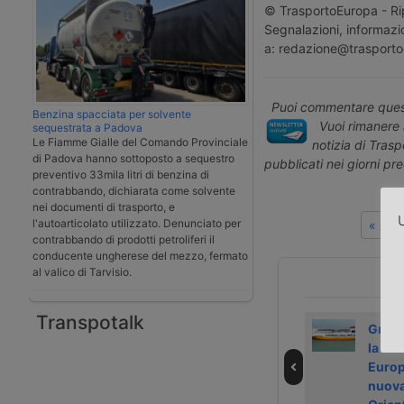
© TrasportoEuropa - Rip
Segnalazioni, informazio
a: redazione@trasporto
Puoi commentare quest
Benzina spacciata per solvente
Vuoi rimanere 
sequestrata a Padova
Le Fiamme Gialle del Comando Provinciale
notizia di Tras
di Padova hanno sottoposto a sequestro
pubblicati nei giorni pr
preventivo 33mila litri di benzina di
contrabbando, dichiarata come solvente
nei documenti di trasporto, e
U
l'autoarticolato utilizzato. Denunciato per
« Art
contrabbando di prodotti petroliferi il
conducente ungherese del mezzo, fermato
al valico di Tarvisio.
Transpotalk
Grimaldi riceve la
Acque agitate nel
Grima
seconda car
porto di Trieste
la lin
carrier pronta per
Europ
l’ammoniaca
nuova