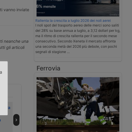
ti vanno inviate
Rallenta la crescita a luglio 2026 dei noli aerei
I noli spot del trasporto aereo delle merci sono saliti
del 28% su base annua a luglio, a 3,12 dollari per kg,
ma il ritmo di crescita rallenta per il secondo mese
erti neanche una
consecutivo. Secondo Xeneta il mercato affronta
una seconda metà del 2026 più debole, con pochi
ti gli articoli
segnali di stagione …
Ferrovia
za
.
prova
Grimaldi riceve la
Il blocco di
e di
car carrier
Hormuz inceppa
n
Grande Seoul
la logistica
automobilistica