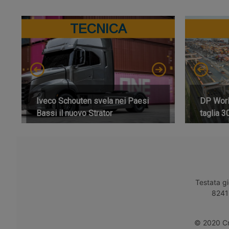
TECNICA
Iveco Schouten svela nei Paesi
DP World
Bassi il nuovo Strator
taglia 3
Testata gi
8241 
© 2020 Cro