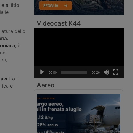
 al litio
alle
Videocast K44
iatura dello
Video
Player
ria.
moniaca
, è
one
ldi,
00:00
08:26
avi
tra il
Aereo
rica e