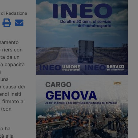
ormuz, mentre sulla
nel Maghreb con un nuovo
a una portarinfuse
collegamento diretto ro-pax tra
olpita da un proiettile
Civitavecchia e Annaba, con due
di Redazione
sso gli Houthi
rotazioni settimanali.
l’ottavo attacco a una
udita dal 22 luglio.
rnamento
arriers con
ta da un
ta capacità
i
 una
a causa dei
ndi insiti
, firmato al
 (con
to ha
à alla