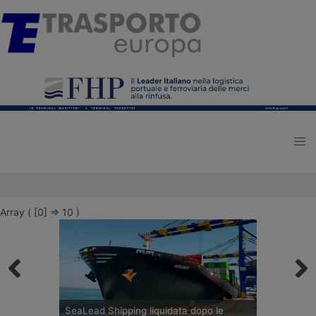
Array ( [0] => 10 )
SeaLead Shipping liquidata dopo le