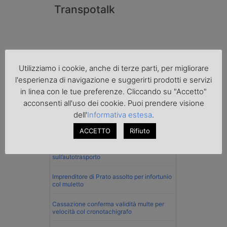
Transpotalk
Utilizziamo i cookie, anche di terze parti, per migliorare
l'esperienza di navigazione e suggerirti prodotti e servizi
in linea con le tue preferenze. Cliccando su "Accetto"
acconsenti all'uso dei cookie. Puoi prendere visione
dell'
Informativa estesa
.
Normativa
ACCETTO
Rifiuto
La riforma del Codice della Strada punta
sull’autotrasporto
Imprenditore di Prato assolto per infortunio
col muletto
Cassazione conferma validità multe per
velocità col cronotachigrafo