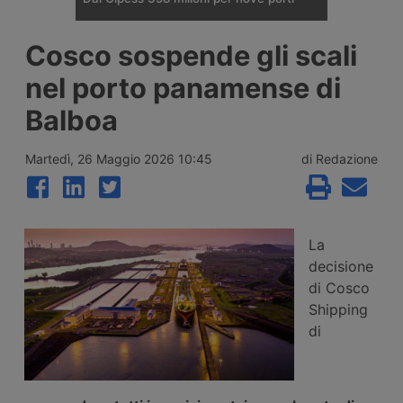
Il Comitato Interministeriale per la
Cosco sospende gli scali
Programmazione Economica ha dato
parere favorevole a un fondo da 357,65
nel porto panamense di
milioni di euro per quattordici interventi in
nove porti italiani, tra opere nuove a
Balboa
Trieste, Messina e Venezia e il
rifinanziamento di progetti già avviati in
altri sei scali.
Martedì, 26 Maggio 2026 10:45
di Redazione
La
decisione
di Cosco
Shipping
di