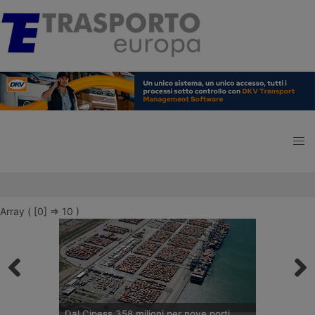
Array ( [0] => 10 )
Dal Cipess 358 milioni per nove porti