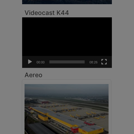
Videocast K44
Video
Player
00:00
08:26
Aereo