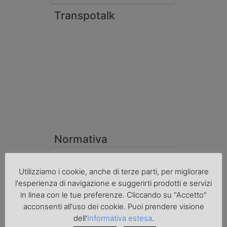
Transpotalk
Normativa
La riforma del Codice della Strada punta
sull’autotrasporto
Utilizziamo i cookie, anche di terze parti, per migliorare
l'esperienza di navigazione e suggerirti prodotti e servizi
Imprenditore di Prato assolto per infortunio
col muletto
in linea con le tue preferenze. Cliccando su "Accetto"
acconsenti all'uso dei cookie. Puoi prendere visione
Cassazione conferma validità multe per
dell'
Informativa estesa
.
velocità col cronotachigrafo