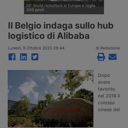
DP World ristruttura in Europa e taglia
300 posti
DP World conferma trecento esuberi nelle
Il Belgio indaga sullo hub
attività europee dopo l’uscita di tre dirigenti
senior, mentre Londra e Anversa registrano
logistico di Alibaba
volumi record e il gruppo prosegue gli
investimenti tra Svizzera, Golfo, Siria e
Regno Unito.
Lunedì, 9 Ottobre 2023 09:44
di Redazione
Dopo
avere
favorito
nel 2018 il
colosso
cinese del