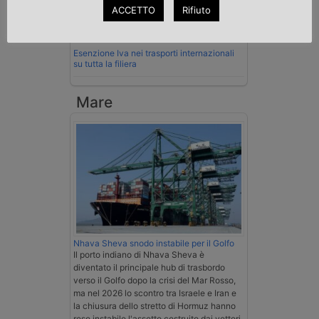
ACCETTO
Rifiuto
La Cassazione conferma la qualifica di
spedizioniere-vettore
Esenzione Iva nei trasporti internazionali
su tutta la filiera
Mare
Nhava Sheva snodo instabile per il Golfo
Il porto indiano di Nhava Sheva è
diventato il principale hub di trasbordo
verso il Golfo dopo la crisi del Mar Rosso,
ma nel 2026 lo scontro tra Israele e Iran e
la chiusura dello stretto di Hormuz hanno
reso instabile l'assetto costruito dai vettori