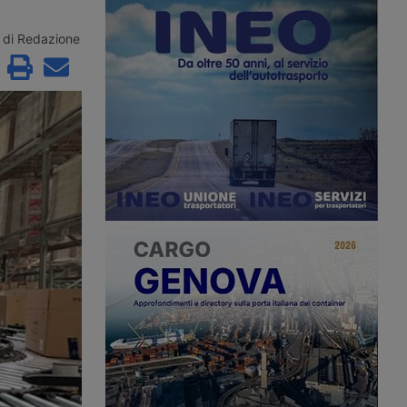
a Riforma cinesi prevede
investiti (+50% su base annua) e un
mento di 57
assorbimento delle locazioni salito a
e logistiche di frontiera
1,6 milioni di metri quadrati (+72%),
di Redazione
 Intanto, i dati
trainato dagli operatori logistici
lla cantieristica navale
conto terzi, secondo le rilevazioni di
 nuovi ordini in
Jll Italia.
 173,1% e quota
82,3% in portata lorda.