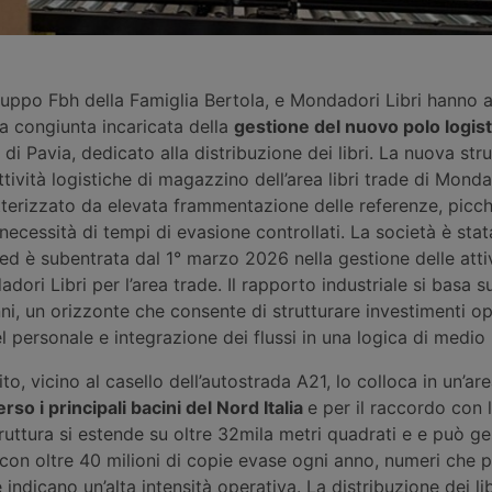
ruppo Fbh della Famiglia Bertola, e Mondadori Libri hanno a
a congiunta incaricata della
gestione del nuovo polo logist
 di Pavia, dedicato alla distribuzione dei libri. La nuova str
tività logistiche di magazzino dell’area libri trade di Mondad
tterizzato da elevata frammentazione delle referenze, picchi
 necessità di tempi di evasione controllati. La società è stat
ed è subentrata dal 1° marzo 2026 nella gestione delle atti
dori Libri per l’area trade. Il rapporto industriale si basa s
nni, un orizzonte che consente di strutturare investimenti op
 personale e integrazione dei flussi in una logica di medio
to, vicino al casello dell’autostrada A21, lo colloca in un’are
rso i principali bacini del Nord Italia
e per il raccordo con l
truttura si estende su oltre 32mila metri quadrati e e può ges
con oltre 40 milioni di copie evase ogni anno, numeri che p
e indicano un’alta intensità operativa. La distribuzione dei li