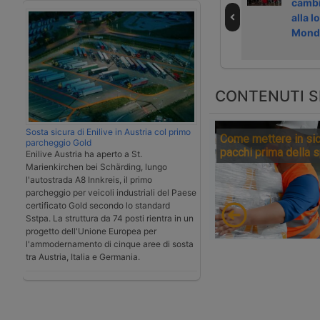
milioni per
logistica libri
cambi
caporalato nella
Mondadori
alla l
logistica
Mond
CONTENUTI S
Sosta sicura di Enilive in Austria col primo
Come mettere in sic
parcheggio Gold
pacchi prima della 
Enilive Austria ha aperto a St.
Marienkirchen bei Schärding, lungo
l'autostrada A8 Innkreis, il primo
parcheggio per veicoli industriali del Paese
certificato Gold secondo lo standard
Sstpa. La struttura da 74 posti rientra in un
progetto dell'Unione Europea per
l'ammodernamento di cinque aree di sosta
tra Austria, Italia e Germania.