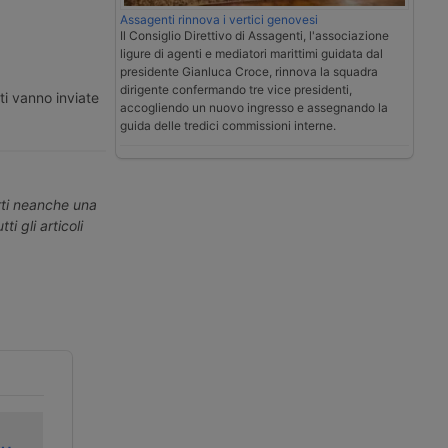
Assagenti rinnova i vertici genovesi
Il Consiglio Direttivo di Assagenti, l'associazione
ligure di agenti e mediatori marittimi guidata dal
presidente Gianluca Croce, rinnova la squadra
dirigente confermando tre vice presidenti,
ti vanno inviate
accogliendo un nuovo ingresso e assegnando la
guida delle tredici commissioni interne.
erti neanche una
ti gli articoli
Ceva aprirà una
Ceva si allea con