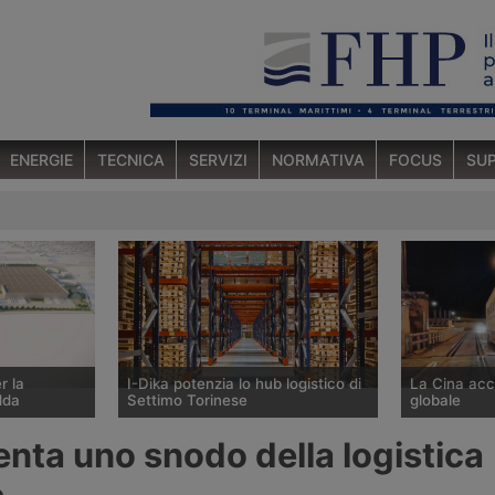
ENERGIE
TECNICA
SERVIZI
NORMATIVA
FOCUS
SUP
r la
I-Dika potenzia lo hub logistico di
La Cina acce
dda
Settimo Torinese
globale
ano gestito
Il gruppo Sogedim potenzia il polo
Il piano dell
enta uno snodo della logistica
 Management
logistico I-Dika di a Settimo
Generale del
 metri
Torinese da 30mila metri quadrati,
Commissione
e