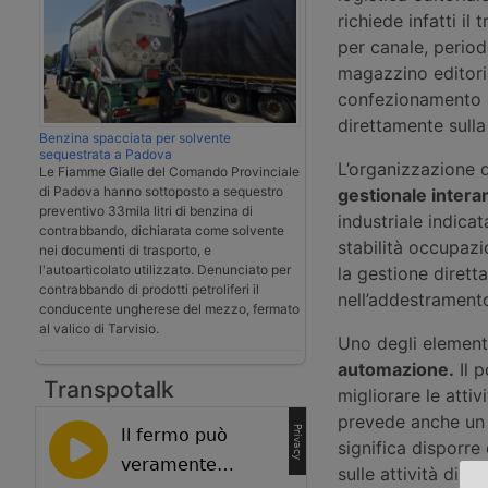
richiede infatti il
per canale, periodo
magazzino editoria
confezionamento e
direttamente sulla 
Benzina spacciata per solvente
sequestrata a Padova
L’organizzazione d
Le Fiamme Gialle del Comando Provinciale
di Padova hanno sottoposto a sequestro
gestionale intera
preventivo 33mila litri di benzina di
industriale indica
contrabbando, dichiarata come solvente
stabilità occupazi
nei documenti di trasporto, e
l'autoarticolato utilizzato. Denunciato per
la gestione dirett
contrabbando di prodotti petroliferi il
nell’addestramento
conducente ungherese del mezzo, fermato
al valico di Tarvisio.
Uno degli elementi
automazione.
Il p
Transpotalk
migliorare le atti
prevede anche un li
significa disporre 
sulle attività di m