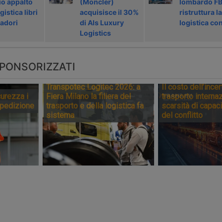
o appalto
(Moncler)
lombardo F
ogistica libri
acquisisce il 30%
ristruttura la
adori
di Als Luxury
logistica con
Logistics
PONSORIZZATI
Transpotec Logitec 2026: a
Il costo dell’incer
urezza i
Fiera Milano la filiera del
trasporto internaz
spedizione
trasporto e della logistica fa
scarsità di capaci
sistema
del conflitto