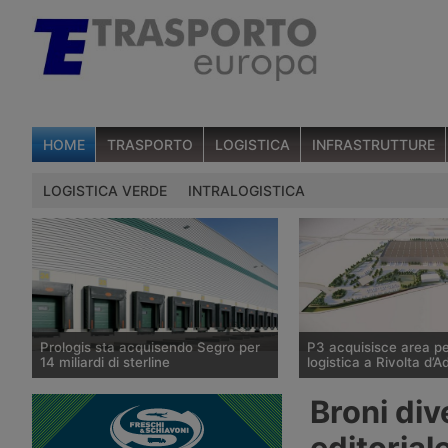
HOME
TRASPORTO
LOGISTICA
INFRASTRUTTURE
LOGISTICA VERDE
INTRALOGISTICA
Prologis sta acquisendo Segro per
P3 acquisisce area pe
14 miliardi di sterline
logistica a Rivolta d’A
Il gruppo statunitense Prologis,
P3, tramite il Fondo Gi
Broni div
operatore mondiale di immobili
da Savills Investment
logistici, ha raggiunto un’intesa
Sgr, acquisisce 100mila
editorial