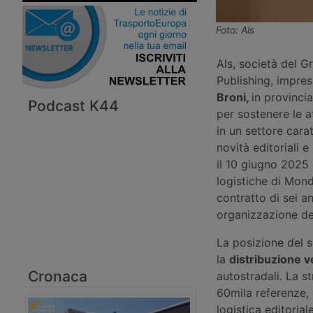
Foto: Als
Als, società del G
Publishing, impres
Broni,
in provincia
Podcast K44
per sostenere le at
in un settore cara
novità editoriali e
il 10 giugno 2025 
logistiche di Monda
contratto di sei a
organizzazione del
La posizione del si
la
distribuzione ve
Cronaca
autostradali. La s
60mila referenze, 
logistica editorial