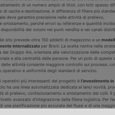
 trattamento di un numero ampio di titoli, con lotti spesso dif
 di uscita e destinazione. A differenza di filiere più standar
le deve garantire precisione nelle attività di prelievo,
 smistamento, perché errori su referenze e quantità incid
disponibilità dei volumi nei punti vendita e nei canali distrib
el sito prevede oltre 150 addetti di magazzino e un
model
mente internalizzato
per Broni. La scelta rientra nella strat
ta dal Gruppo Als, orientata alla valorizzazione delle compet
onale e alla centralità delle persone. Per un polo di queste 
a delle attività consente maggiore controllo sui processi, co
 operativo e uniformità degli standard di servizio.
 operativi più interessanti del progetto è
l’investimento in
olo ha una linea automatizzata dedicata ai lanci novità, pr
vità di prelievo, confezionamento e smistamento dei colli. Il
vello avanzato d’integrazione della filiera logistica. Per l’e
di una pianificazione più accurata dei flussi e di una maggior
agazzino.