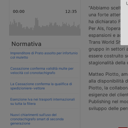
U
"Abbiamo scelto u
una forte attenzio
ha dichiarato Fili
Per Als, l’operazi
espansioni e acquis
Trans World Shippi
Normativa
gruppo in settori 
Imprenditore di Prato assolto per infortunio
essere costruito su
col muletto
stagionalità dell
Cassazione conferma validità multe per
velocità col cronotachigrafo
Matteo Piotto, amm
alla disponibilità 
La Cassazione conferma la qualifica di
Piotto, la collabo
spedizioniere-vettore
esigenze del clien
Esenzione Iva nei trasporti internazionali
Publishing nel mod
su tutta la filiera
sviluppo delle per
Nuovi chiarimenti sull’uso del
cronotachigrafo smart di seconda
generazione