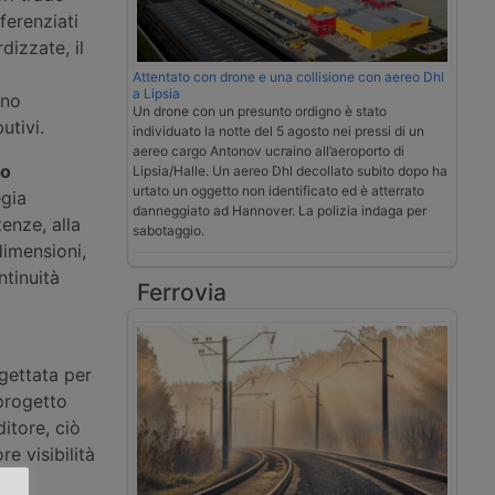
ferenziati
dizzate, il
Attentato con drone e una collisione con aereo Dhl
a Lipsia
ono
Un drone con un presunto ordigno è stato
utivi.
individuato la notte del 5 agosto nei pressi di un
aereo cargo Antonov ucraino all’aeroporto di
lo
Lipsia/Halle. Un aereo Dhl decollato subito dopo ha
urtato un oggetto non identificato ed è atterrato
egia
danneggiato ad Hannover. La polizia indaga per
enze, alla
sabotaggio.
dimensioni,
ntinuità
Ferrovia
ogettata per
 progetto
ditore, ciò
e visibilità