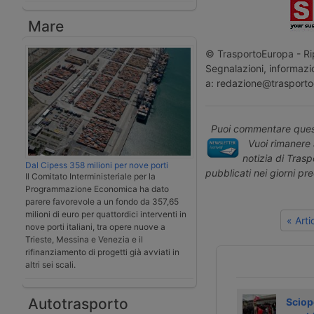
Mare
© TrasportoEuropa - Rip
Segnalazioni, informazio
a: redazione@trasporto
Puoi commentare quest
Vuoi rimanere 
notizia di Tras
Dal Cipess 358 milioni per nove porti
pubblicati nei giorni pr
Il Comitato Interministeriale per la
Programmazione Economica ha dato
parere favorevole a un fondo da 357,65
milioni di euro per quattordici interventi in
« Art
nove porti italiani, tra opere nuove a
Trieste, Messina e Venezia e il
rifinanziamento di progetti già avviati in
altri sei scali.
Autotrasporto
Sequestrati 9
Ceva acquisisce
Sciop