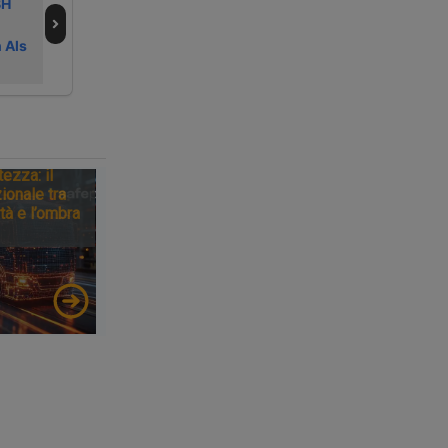
BH
logistica per i
Emmelibri per la
libri Mondadori
logistica
 Als
editoriale
tezza: il
ionale tra
tà e l’ombra