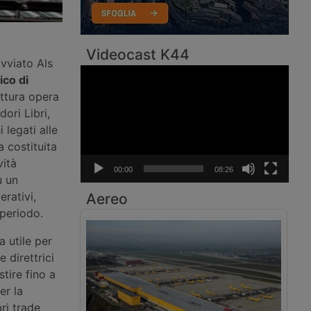
Videocast K44
vviato Als
Video
ico di
Player
uttura opera
ori Libri,
 legati alle
a costituita
vità
00:00
08:26
u un
erativi,
Aereo
 periodo.
a utile per
e direttrici
tire fino a
er la
bri trade