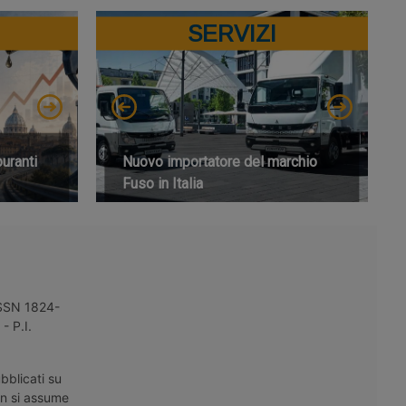
SERVIZI
buranti
Nuovo importatore del marchio
Fuso in Italia
 ISSN 1824-
- P.I.
bblicati su
on si assume