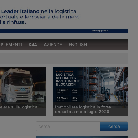
PLEMENTI
K44
AZIENDE
ENGLISH
lera sulla logistica
Immobiliare logistica in forte
crescita a metà luglio 2026
’Amministrazione
Il mercato immobiliare logistico e
cerca
le Dogane e della
industriale italiano archivia il primo
 Nazionale per lo
semestre con 1,25 miliardi di euro