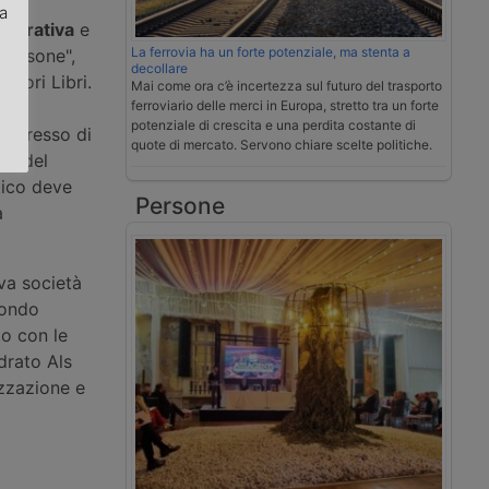
za
 operativa
e
La ferrovia ha un forte potenziale, ma stenta a
 persone",
.
decollare
adori Libri.
Mai come ora c’è incertezza sul futuro del trasporto
che
ferroviario delle merci in Europa, stretto tra un forte
potenziale di crescita e una perdita costante di
’ingresso di
quote di mercato. Servono chiare scelte politiche.
dio del
tico deve
Persone
a
va società
condo
to con le
drato Als
izzazione e