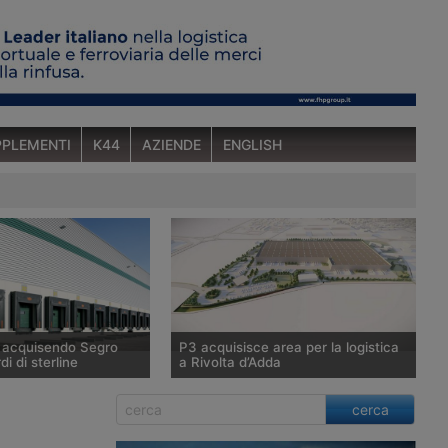
PLEMENTI
K44
AZIENDE
ENGLISH
a acquisendo Segro
P3 acquisisce area per la logistica
di di sterline
a Rivolta d’Adda
tunitense Prologis,
P3, tramite il Fondo Giano gestito da
cerca
ndiale di immobili
Savills Investment Management Sgr,
 raggiunto un’intesa
acquisisce 100mila metri quadrati a