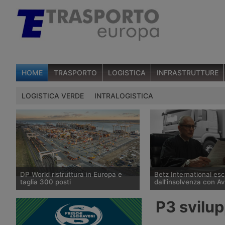
HOME
TRASPORTO
LOGISTICA
INFRASTRUTTURE
LOGISTICA VERDE
INTRALOGISTICA
DP World ristruttura in Europa e
Betz International es
taglia 300 posti
dall’insolvenza con A
DP World conferma trecento esuberi
Il tribunale di Tübingen
P3 svilu
nelle attività europee dopo l’uscita di
storico spedizioniere 
tre dirigenti senior, mentre Londra e
International, in proced