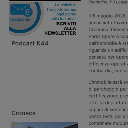
Rendering: P3 Logist
Il 6 maggio 2026, 
annunciato l’avvi
Cremona. L’invest
Parks opererà com
Podcast K44
dell’immobile è st
riguarda un edific
pensato per operat
efficienza operativa
Lombardia, con un
L’immobile sarà s
di parcheggio per v
certificazione pre
offerta di piattaf
capaci di sostenere
Cronaca
conto terzi, della
combinare modulari