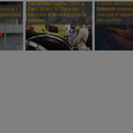
Transpotec Logitec 2026: a
Il costo dell’incer
urezza i
Fiera Milano la filiera del
trasporto internaz
spedizione
trasporto e della logistica fa
scarsità di capaci
sistema
del conflitto