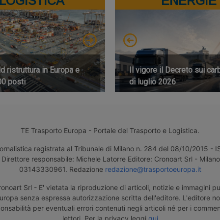
LOGISTICA
ENERGIE
 ristruttura in Europa e
Il vigore il Decreto sui car
00 posti
di luglio 2026
TE Trasporto Europa - Portale del Trasporto e Logistica.
ornalistica registrata al Tribunale di Milano n. 284 del 08/10/2015 -
Direttore responsabile: Michele Latorre Editore: Cronoart Srl - Milano 
03143330961. Redazione
redazione@trasportoeuropa.it
noart Srl - E' vietata la riproduzione di articoli, notizie e immagini pu
uropa senza espressa autorizzazione scritta dell'editore. L'editore n
nsabilità per eventuali errori contenuti negli articoli né per i comment
lettori. Per la privacy leggi
qui