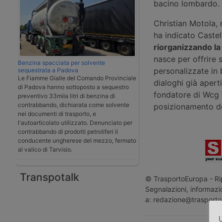
bacino lombardo.
Christian Motola, 
ha indicato Caste
riorganizzando la
nasce per offrire s
Benzina spacciata per solvente
personalizzate in 
sequestrata a Padova
Le Fiamme Gialle del Comando Provinciale
dialoghi già apert
di Padova hanno sottoposto a sequestro
fondatore di Wcg W
preventivo 33mila litri di benzina di
contrabbando, dichiarata come solvente
posizionamento de
nei documenti di trasporto, e
l'autoarticolato utilizzato. Denunciato per
contrabbando di prodotti petroliferi il
conducente ungherese del mezzo, fermato
al valico di Tarvisio.
Transpotalk
© TrasportoEuropa - Rip
Segnalazioni, informazio
a: redazione@trasporto
U