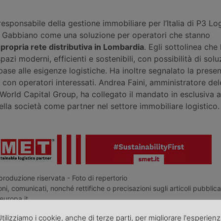
responsabile della gestione immobiliare per l’Italia di P3 Log
l Gabbiano come una soluzione per operatori che stanno
 propria rete distributiva in Lombardia
. Egli sottolinea che
pazi moderni, efficienti e sostenibili, con possibilità di solu
base alle esigenze logistiche. Ha inoltre segnalato la prese
i con operatori interessati. Andrea Faini, amministratore de
orld Capital Group, ha collegato il mandato in esclusiva a
lla società come partner nel settore immobiliare logistico.
roduzione riservata - Foto di repertorio
ni, comunicati, nonché rettifiche o precisazioni sugli articoli pubblica
europa.it
tilizziamo i cookie, anche di terze parti, per migliorare l'esperien