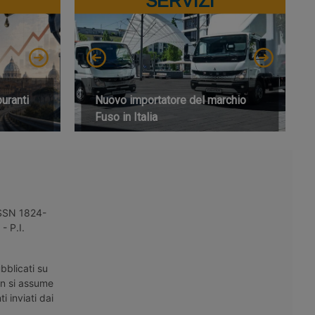
SERVIZI
buranti
Nuovo importatore del marchio
Fuso in Italia
 ISSN 1824-
- P.I.
bblicati su
on si assume
i inviati dai