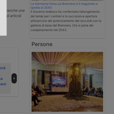
La Germania frena sul Brennero e il traguardo si
sposta al 2043
.
erti neanche una
Il Governo tedesco ha confermato l’allungamento
ti gli articoli
dei tempi per i cantieri e la successiva apertura
all’esercizio del potenziamento dei raccordi con la
galleria di base del Brennero. Ora si parla del
completamento nel 2043.
Persone
ord
Nuovo parco
Nuovo polo
logistico tra
logistico tra
ks
Bergamo e
Bologna e Ferrara
iare
Milano