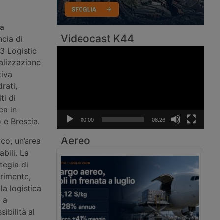
ha
Videocast K44
ncia di
3 Logistic
Video
Player
alizzazione
tiva
rati,
ti di
ca in
 e Brescia.
00:00
08:26
Aereo
ico, un’area
abili. La
tegia di
erimento,
la logistica
a a
ibilità al