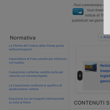
Puoi commentare quest
Vuoi rimanere 
notizia di Tras
pubblicati nei giorni pr
Normativa
« Art
La riforma del Codice della Strada punta
sull’autotrasporto
Imprenditore di Prato assolto per infortunio
col muletto
GIC completa
Acquisto
Notizi
acquisizione di
miliardario
trasp
Cassazione conferma validità multe per
P3 Logistic Parks
nell’immobiliare
logist
velocità col cronotachigrafo
logistica
genna
La Cassazione conferma la qualifica di
spedizioniere-vettore
Esenzione Iva nei trasporti internazionali
CONTENUTI S
su tutta la filiera