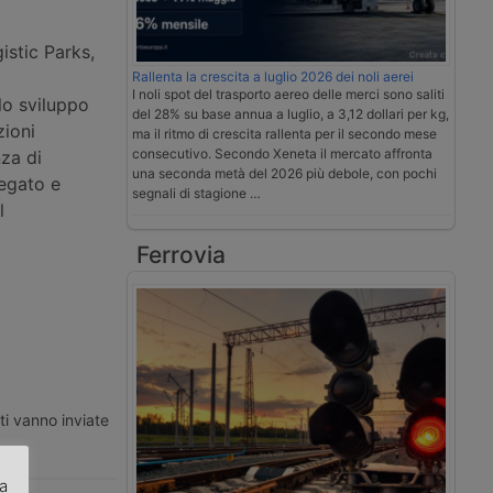
istic Parks,
Rallenta la crescita a luglio 2026 dei noli aerei
I noli spot del trasporto aereo delle merci sono saliti
 lo sviluppo
del 28% su base annua a luglio, a 3,12 dollari per kg,
zioni
ma il ritmo di crescita rallenta per il secondo mese
consecutivo. Secondo Xeneta il mercato affronta
nza di
una seconda metà del 2026 più debole, con pochi
legato e
segnali di stagione …
l
Ferrovia
ti vanno inviate
za