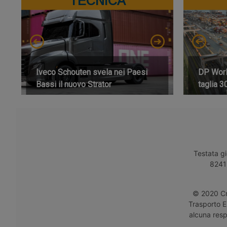
TECNICA
Iveco Schouten svela nei Paesi
DP World
Bassi il nuovo Strator
taglia 3
Testata gi
8241 
© 2020 Cro
Trasporto E
alcuna respo