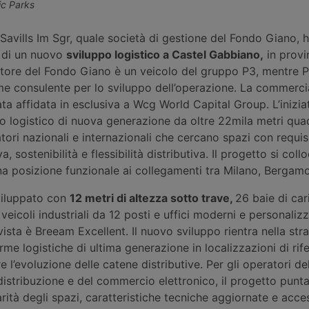
ic Parks
Savills Im Sgr, quale società di gestione del Fondo Giano, 
o di un nuovo
sviluppo logistico a Castel Gabbiano,
in provi
itore del Fondo Giano è un veicolo del gruppo P3, mentre P
e consulente per lo sviluppo dell’operazione. La commerci
ata affidata in esclusiva a Wcg World Capital Group. L’inizia
io logistico di nuova generazione da oltre 22mila metri quad
ori nazionali e internazionali che cercano spazi con requisi
, sostenibilità e flessibilità distributiva. Il progetto si collo
a posizione funzionale ai collegamenti tra Milano, Bergamo
viluppato con
12 metri di altezza sotto trave,
26 baie di car
eicoli industriali da 12 posti e uffici moderni e personalizz
vista è Breeam Excellent. Il nuovo sviluppo rientra nella stra
orme logistiche di ultima generazione in localizzazioni di rif
 l’evoluzione delle catene distributive. Per gli operatori del
 distribuzione e del commercio elettronico, il progetto punt
tà degli spazi, caratteristiche tecniche aggiornate e access