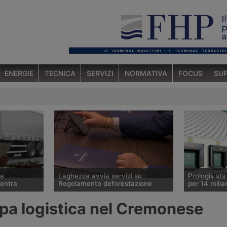
ENERGIE
TECNICA
SERVIZI
NORMATIVA
FOCUS
SUP
ce
Laghezza avvia servizi su
Prologis st
ventra
Regolamento deforestazione
per 14 miliar
 ha ceduto lo
Il Regolamento europeo contro la
Il gruppo sta
ppa logistica nel Cremonese
tedesco Betz
deforestazione Eudr entrerà in
operatore mo
ura
vigore il 30 dicembre 2026.
logistici, ha