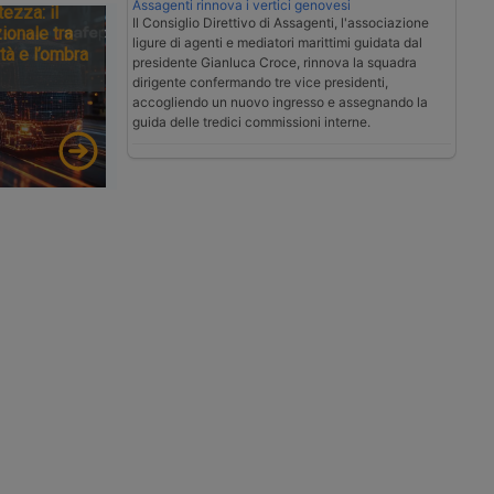
Assagenti rinnova i vertici genovesi
tezza: il
Il Consiglio Direttivo di Assagenti, l'associazione
ionale tra
ligure di agenti e mediatori marittimi guidata dal
tà e l’ombra
presidente Gianluca Croce, rinnova la squadra
dirigente confermando tre vice presidenti,
accogliendo un nuovo ingresso e assegnando la
guida delle tredici commissioni interne.