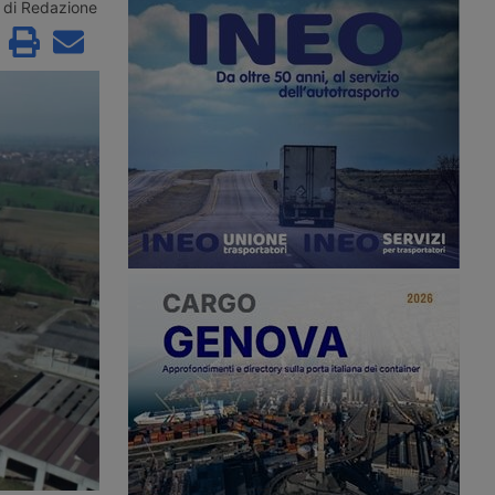
r acquisire Segro, il
Rivolta d’Adda, in provincia di
di Redazione
t britannico. Nascerà
Cremona, per un polo logistico da
grande piattaforma
61mila metri quadrati, con i lavori in
l mondo, con la chiusura
avvio nel quarto trimestre del 2026.
 prima metà del 2027.