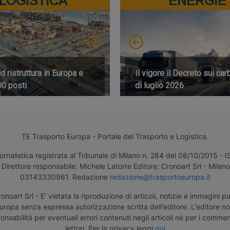
LOGISTICA
ENERGIE
 ristruttura in Europa e
Il vigore il Decreto sui car
00 posti
di luglio 2026
TE Trasporto Europa - Portale del Trasporto e Logistica.
ornalistica registrata al Tribunale di Milano n. 284 del 08/10/2015 -
Direttore responsabile: Michele Latorre Editore: Cronoart Srl - Milano 
03143330961. Redazione
redazione@trasportoeuropa.it
noart Srl - E' vietata la riproduzione di articoli, notizie e immagini pu
uropa senza espressa autorizzazione scritta dell'editore. L'editore n
nsabilità per eventuali errori contenuti negli articoli né per i comment
lettori. Per la privacy leggi
qui