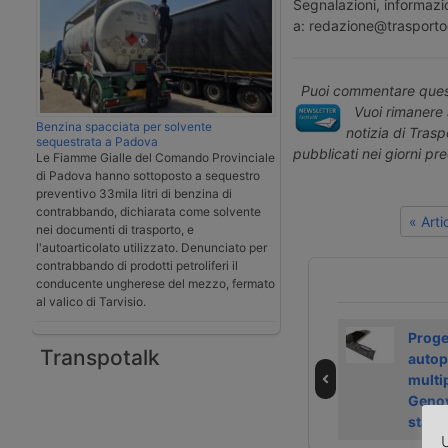
Segnalazioni, informazio
a: redazione@trasporto
Puoi commentare quest
Vuoi rimanere 
Benzina spacciata per solvente
notizia di Tras
sequestrata a Padova
pubblicati nei giorni pr
Le Fiamme Gialle del Comando Provinciale
di Padova hanno sottoposto a sequestro
preventivo 33mila litri di benzina di
contrabbando, dichiarata come solvente
« Art
nei documenti di trasporto, e
l'autoarticolato utilizzato. Denunciato per
contrabbando di prodotti petroliferi il
conducente ungherese del mezzo, fermato
al valico di Tarvisio.
Gls avvia servizio
Come funziona la
Proge
Transpotalk
per gestione resi
nuova consegna
autop
dell’e-commerce
ultrarapida di
multi
Amazon
Genov
stalli
U