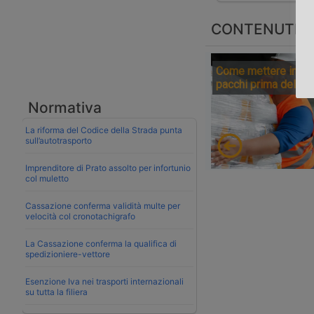
CONTENUTI S
Come mettere in sic
pacchi prima della 
Normativa
La riforma del Codice della Strada punta
sull’autotrasporto
Imprenditore di Prato assolto per infortunio
col muletto
Cassazione conferma validità multe per
velocità col cronotachigrafo
La Cassazione conferma la qualifica di
spedizioniere-vettore
Esenzione Iva nei trasporti internazionali
su tutta la filiera