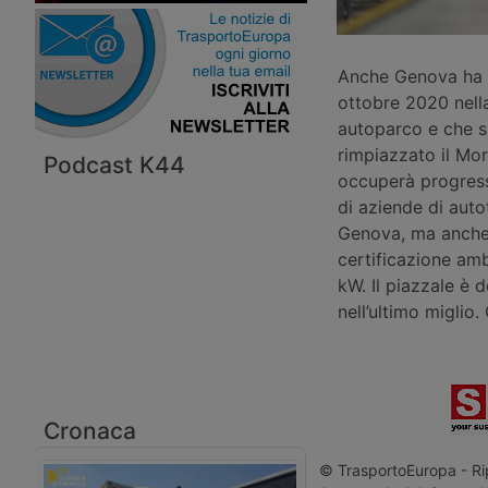
Anche Genova ha i
ottobre 2020 nell
autoparco e che si
rimpiazzato il Mor
Podcast K44
occuperà progress
di aziende di auto
Genova, ma anche p
certificazione amb
kW. Il piazzale è d
nell’ultimo miglio
Cronaca
© TrasportoEuropa - Rip