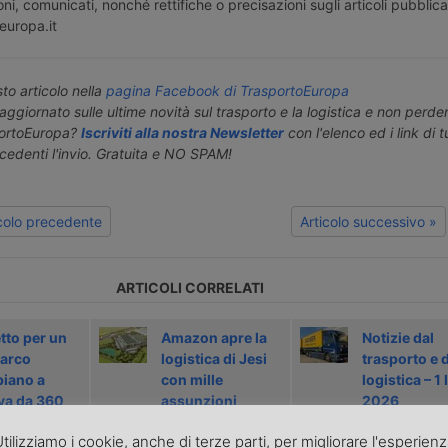
ni, comunicati, nonché rettifiche o precisazioni sugli articoli pubblica
europa.it
o articolo nella
pagina Facebook di TrasportoEuropa
aggiornato sulle ultime novità sul trasporto e la logistica e non perd
portoEuropa?
Iscriviti alla nostra Newsletter
con l'elenco ed i link di tut
ecedenti l'invio. Gratuita e NO SPAM!
icolo precedente
Articolo successivo »
ARTICOLI CORRELATI
tto per un
Amazon apre la
Notizie dal
arco
logistica di Jesi
trasporto e d
piano a
con mille
logistica – 1 
a da 360
assunzioni
2026
tilizziamo i cookie, anche di terze parti, per migliorare l'esperien