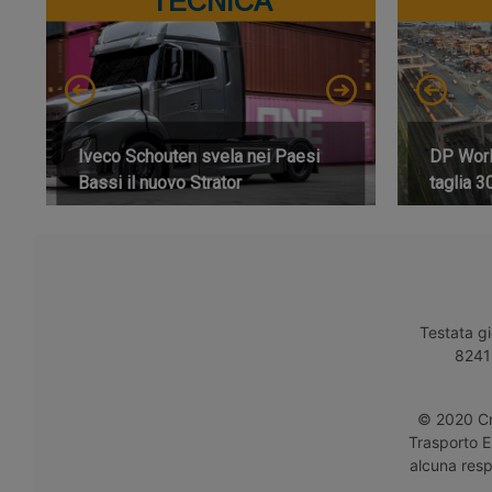
TECNICA
Iveco Schouten svela nei Paesi
DP World
Bassi il nuovo Strator
taglia 3
Testata gi
8241 
© 2020 Cro
Trasporto E
alcuna respo