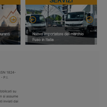
SERVIZI
buranti
Nuovo importatore del marchio
Fuso in Italia
 ISSN 1824-
- P.I.
bblicati su
on si assume
i inviati dai