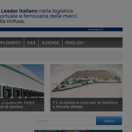
PLEMENTI
K44
AZIENDE
ENGLISH
a acquisendo Segro
P3 acquisisce area per la logistica
di di sterline
a Rivolta d’Adda
tunitense Prologis,
P3, tramite il Fondo Giano gestito da
cerca
ndiale di immobili
Savills Investment Management Sgr,
 raggiunto un’intesa
acquisisce 100mila metri quadrati a