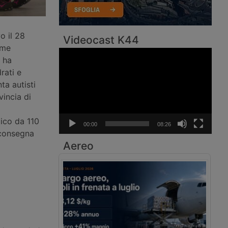
o il 28
Videocast K44
ome
Video
e ha
Player
rati e
a autisti
vincia di
aico da 110
00:00
08:26
a consegna
Aereo