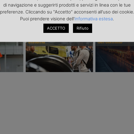
di navigazione e suggerirti prodotti e servizi in linea con le tue
PONSORIZZATI
preferenze. Cliccando su "Accetto" acconsenti all'uso dei cookie
Puoi prendere visione dell'
Informativa estesa
.
Transpotec Logitec 2026: a
Il costo dell’incer
ACCETTO
Rifiuto
urezza i
Fiera Milano la filiera del
trasporto internaz
spedizione
trasporto e della logistica fa
scarsità di capaci
sistema
del conflitto