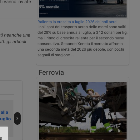
ti vanno inviate
Rallenta la crescita a luglio 2026 dei noli aerei
I noli spot del trasporto aereo delle merci sono saliti
del 28% su base annua a luglio, a 3,12 dollari per kg,
erti neanche una
ma il ritmo di crescita rallenta per il secondo mese
ti gli articoli
consecutivo. Secondo Xeneta il mercato affronta
una seconda metà del 2026 più debole, con pochi
segnali di stagione …
Ferrovia
Il dazio UE sui
La Filt chiede un
alla
pacchi riscrive i
“vero” autoparco
luglio
flussi della
a Genova
logistica
za