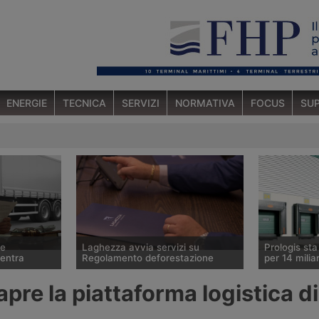
ENERGIE
TECNICA
SERVIZI
NORMATIVA
FOCUS
SUP
ce
Laghezza avvia servizi su
Prologis st
ventra
Regolamento deforestazione
per 14 miliar
 ha ceduto lo
Il Regolamento europeo contro la
Il gruppo sta
re la piattaforma logistica di
tedesco Betz
deforestazione Eudr entrerà in
operatore mo
ura
vigore il 30 dicembre 2026.
logistici, ha