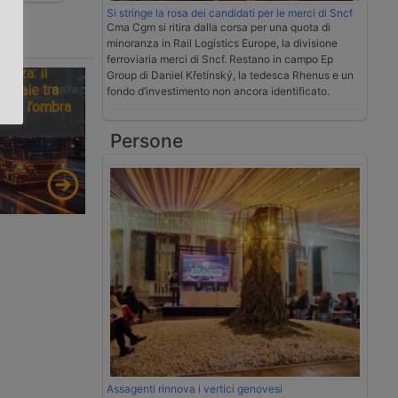
Si stringe la rosa dei candidati per le merci di Sncf
Cma Cgm si ritira dalla corsa per una quota di
.
minoranza in Rail Logistics Europe, la divisione
ferroviaria merci di Sncf. Restano in campo Ep
tezza: il
Group di Daniel Křetínský, la tedesca Rhenus e un
ionale tra
fondo d’investimento non ancora identificato.
tà e l’ombra
Persone
Assagenti rinnova i vertici genovesi