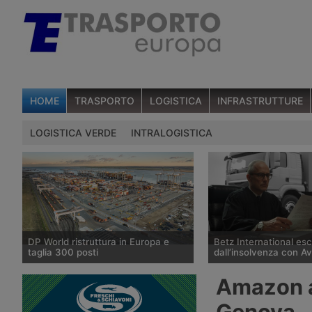
HOME
TRASPORTO
LOGISTICA
INFRASTRUTTURE
LOGISTICA VERDE
INTRALOGISTICA
DP World ristruttura in Europa e
Betz International es
taglia 300 posti
dall’insolvenza con A
DP World conferma trecento esuberi
Il tribunale di Tübingen
Amazon ap
nelle attività europee dopo l’uscita di
storico spedizioniere 
tre dirigenti senior, mentre Londra e
International, in proced
Genova