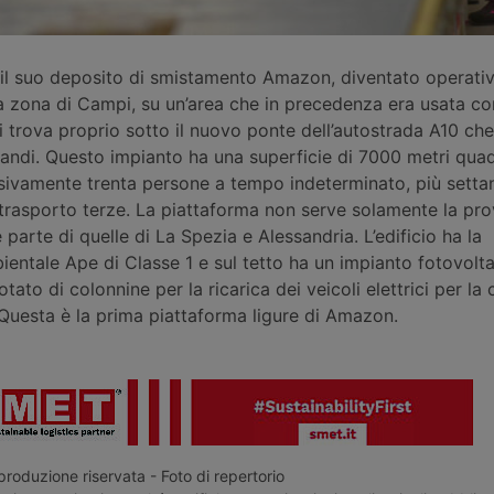
l suo deposito di smistamento Amazon, diventato operativ
a zona di Campi, su un’area che in precedenza era usata c
 trova proprio sotto il nuovo ponte dell’autostrada A10 ch
andi. Questo impianto ha una superficie di 7000 metri quad
ivamente trenta persone a tempo indeterminato, più settant
trasporto terze. La piattaforma non serve solamente la pro
arte di quelle di La Spezia e Alessandria. L’edificio ha la
ientale Ape di Classe 1 e sul tetto ha un impianto fotovolt
otato di colonnine per la ricarica dei veicoli elettrici per l
. Questa è la prima piattaforma ligure di Amazon.
roduzione riservata - Foto di repertorio