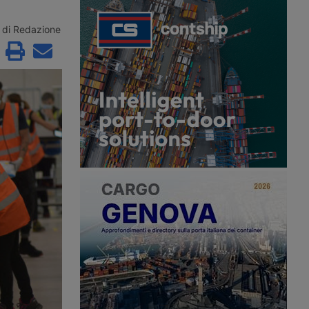
r acquisire Segro, il
Rivolta d’Adda, in provincia di
t britannico. Nascerà
Cremona, per un polo logistico da
grande piattaforma
61mila metri quadrati, con i lavori in
di Redazione
l mondo, con la chiusura
avvio nel quarto trimestre del 2026.
 prima metà del 2027.