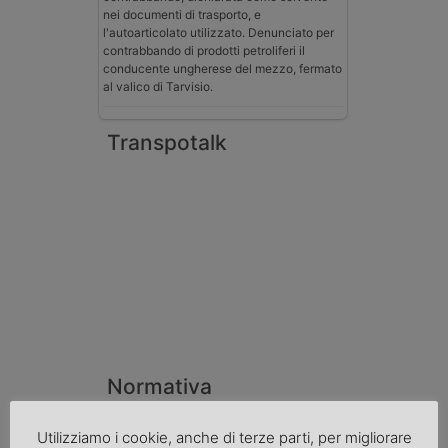
nei documenti di trasporto, e
l'autoarticolato utilizzato. Denunciato per
contrabbando di prodotti petroliferi il
conducente ungherese del mezzo, fermato
al valico di Tarvisio.
Transpotalk
Normativa
Imprenditore di Prato assolto per infortunio
col muletto
Utilizziamo i cookie, anche di terze parti, per migliorare