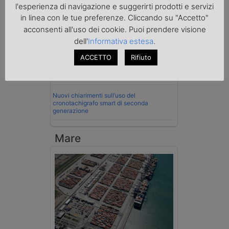
l'esperienza di navigazione e suggerirti prodotti e servizi
Cassazione conferma validità multe per
in linea con le tue preferenze. Cliccando su "Accetto"
velocità col cronotachigrafo
acconsenti all'uso dei cookie. Puoi prendere visione
dell'
Informativa estesa
.
La Cassazione conferma la qualifica di
spedizioniere-vettore
ACCETTO
Rifiuto
Esenzione Iva nei trasporti internazionali
su tutta la filiera
Nuovi chiarimenti sull’uso del
cronotachigrafo smart di seconda
generazione
Mare