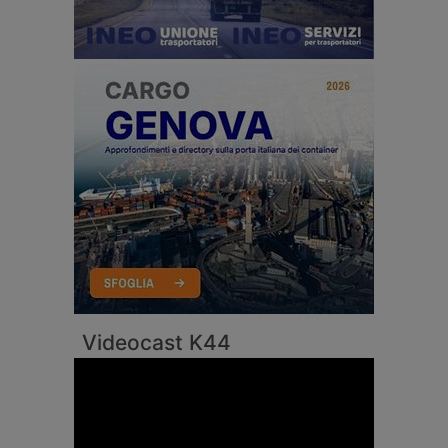
Videocast K44
Video
Player