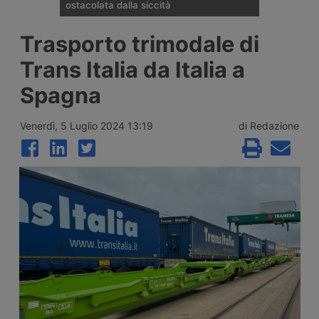
ostacolata dalla siccità
La portata del Danubio è scesa ai minimi
Trasporto trimodale di
dal 1996 tra Romania, Ungheria e Serbia,
bloccando la navigazione commerciale e
Trans Italia da Italia a
costringendo le centrali energetiche di
Cernavodă, Paks e Djerdap a ridurre la
Spagna
produzione di energia, con perdite già
quantificate per i gruppi Verbund ed Edf.
Venerdì, 5 Luglio 2024 13:19
di Redazione