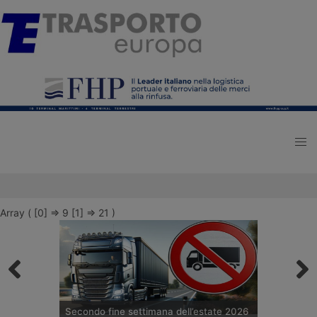
Array ( [0] => 9 [1] => 21 )
Secondo fine settimana dell’estate 2026