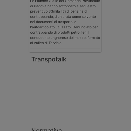
Le Fiamme Gialle del Comando Provinciale
di Padova hanno sottoposto a sequestro
preventivo 33mila litri di benzina di
contrabbando, dichiarata come solvente
nei documenti di trasporto, e
l'autoarticolato utilizzato. Denunciato per
contrabbando di prodotti petroliferi il
conducente ungherese del mezzo, fermato
al valico di Tarvisio.
Transpotalk
Normativa