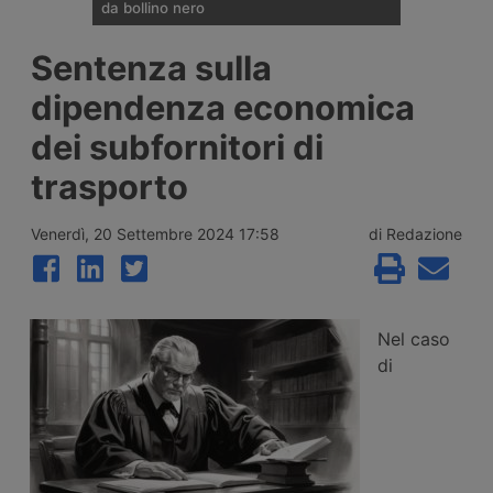
da bollino nero
Divieti di circolazione per i veicoli industriali
Sentenza sulla
e potenziamento del personale Anas sulla
rete nazionale nel weekend che apre la
dipendenza economica
settimana di Ferragosto, con oltre 25
milioni di spostamenti attesi tra il 7 e il 9
dei subfornitori di
agosto 2026.
trasporto
Venerdì, 20 Settembre 2024 17:58
di Redazione
Nel caso
di