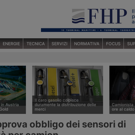
ENERGIE
TECNICA
SERVIZI
NORMATIVA
FOCUS
SUP
Il caro gasolio colpisce
 in Austria
duramente la distribuzione delle
Camionista 
Gold
merci
ore al caldo
o a St.
Secondo l’Ufficio studi della Cgia il
Un autista di 
prova obbligo dei sensori di
rding, lungo
prezzo del gasolio è salito del
affiliato al 
, il primo
20,9% tra fine febbraio e fine luglio
Sinacoas è s
tà per camion