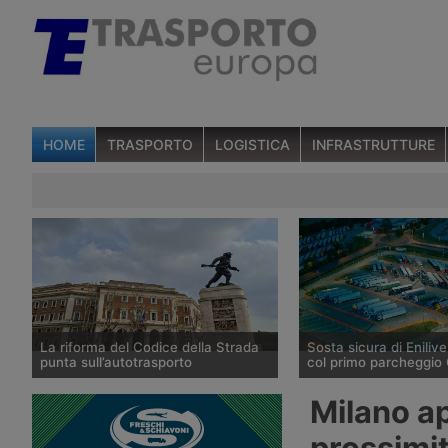
HOME
TRASPORTO
LOGISTICA
INFRASTRUTTURE
La riforma del Codice della Strada
Sosta sicura di Enilive
punta sull’autotrasporto
col primo parcheggio 
Il ministero dei Trasporti ha
Enilive Austria ha apert
Milano ap
presentato alla fine di luglio 2026 le
Marienkirchen bei Schä
linee della riforma del Codice della
l’autostrada A8 Innkreis
prossimi