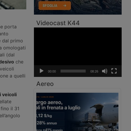
Videocast K44
he porta
Video
anto
Player
e dal primo
ia omologati
li (dal
desivo
che
veicoli
00:00
08:26
one a quelli
Aereo
 veicoli
ellate
ino il 31
ll’angolo