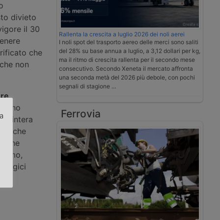
o
to divieto
igore il 30
Rallenta la crescita a luglio 2026 dei noli aerei
tenere
I noli spot del trasporto aereo delle merci sono saliti
del 28% su base annua a luglio, a 3,12 dollari per kg,
rificato che
ma il ritmo di crescita rallenta per il secondo mese
 che non
consecutivo. Secondo Xeneta il mercato affronta
una seconda metà del 2026 più debole, con pochi
segnali di stagione …
ore
Milano
Ferrovia
za
r l’intera
ati che
.
ci che
tiamo,
ologici