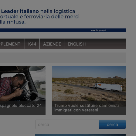
PLEMENTI
K44
AZIENDE
ENGLISH
spagnolo bloccato 24
Trump vuole sostituire camionisti
immigrati con veterani
veicoli industriali
Piano dell’amministrazione
cerca
sindacato spagnolo
statunitense per sostituire gli autisti
tato ricoverato per un
di veicoli industriali immigrati con