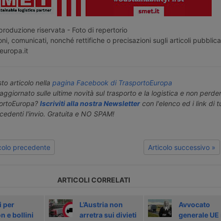
roduzione riservata - Foto di repertorio
ni, comunicati, nonché rettifiche o precisazioni sugli articoli pubblica
europa.it
o articolo nella
pagina Facebook di TrasportoEuropa
aggiornato sulle ultime novità sul trasporto e la logistica e non perd
portoEuropa?
Iscriviti alla nostra Newsletter
con l'elenco ed i link di tut
ecedenti l'invio. Gratuita e NO SPAM!
icolo precedente
Articolo successivo »
ARTICOLI CORRELATI
i per
L’Austria non
Avvocato
 e bollini
arretra sui divieti
generale UE 