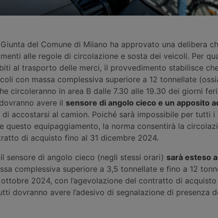
la Giunta del Comune di Milano ha approvato una delibera c
enti alle regole di circolazione e sosta dei veicoli. Per qu
ibiti al trasporto delle merci, il provvedimento stabilisce ch
icoli con massa complessiva superiore a 12 tonnellate (oss
e circoleranno in area B dalle 7.30 alle 19.30 dei giorni feria
 dovranno avere il
sensore di angolo cieco e un apposito a
 di accostarsi al camion. Poiché sarà impossibile per tutti i 
lare questo equipaggiamento, la norma consentirà la circolazi
ratto di acquisto fino al 31 dicembre 2024.
 il sensore di angolo cieco (negli stessi orari)
sarà esteso ai
sa complessiva superiore a 3,5 tonnellate e fino a 12 tonn
ottobre 2024, con l’agevolazione del contratto di acquisto f
tti dovranno avere l’adesivo di segnalazione di presenza de