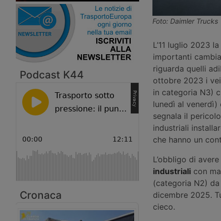
Foto: Daimler Trucks
L’11 luglio 2023 
importanti cambiam
riguarda quelli ad
Podcast K44
ottobre 2023 i ve
in categoria N3) ch
lunedì al venerdì)
segnala il pericolo
industriali instal
che hanno un cont
L’obbligo di avere
industriali
con mas
(categoria N2) da 
Cronaca
dicembre 2025. Tu
cieco.