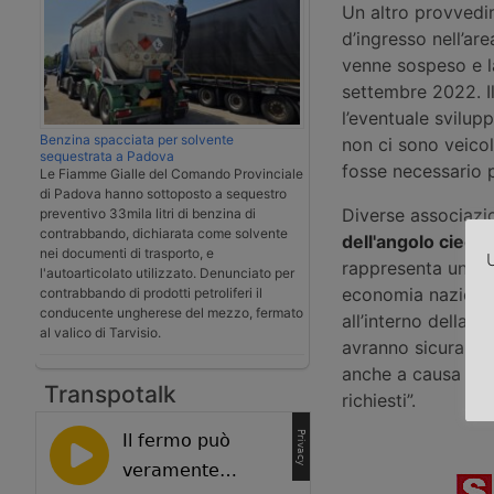
Un altro provvedime
d’ingresso nell’ar
venne sospeso e l
settembre 2022. I
l’eventuale svilup
Benzina spacciata per solvente
non ci sono veico
sequestrata a Padova
fosse necessario 
Le Fiamme Gialle del Comando Provinciale
di Padova hanno sottoposto a sequestro
Diverse associazi
preventivo 33mila litri di benzina di
contrabbando, dichiarata come solvente
dell'angolo cieco
.
nei documenti di trasporto, e
U
rappresenta un pol
l'autoarticolato utilizzato. Denunciato per
economia nazional
contrabbando di prodotti petroliferi il
conducente ungherese del mezzo, fermato
all’interno della c
al valico di Tarvisio.
avranno sicuramen
anche a causa del
Transpotalk
richiesti”.