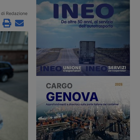
ore dopo essere
veterani, mentre l’autotrasporto
cato oltre 24 ore vicino
soffre di una carenza strutturale di
in Spagna, con
conducenti. Il provvedimento giunge
di Redazione
superiori ai 42 gradi e
dopo la revoca delle patenti a circa
ondizionata funzionante.
200mila immigrati con status
denuncia i ritardi
temporaneo.
nell’assistenza stradale.