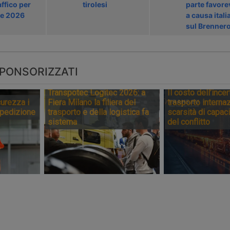
affico per
tirolesi
parte favore
ate 2026
a causa itali
sul Brenner
PONSORIZZATI
Transpotec Logitec 2026: a
Il costo dell’incer
urezza i
Fiera Milano la filiera del
trasporto internaz
spedizione
trasporto e della logistica fa
scarsità di capaci
sistema
del conflitto