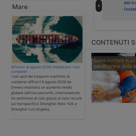
camion nel 2026
camion nelle
del tr
Mare
in Austria
feste da Natale
l’est
all’Epifania
CONTENUTI S
Come mettere in sic
pacchi prima della 
All’inizio di agosto 2026 rimbalzano i noli
container
I noli spot del trasporto marittimo di
container diffusi il 6 agosto 2026 da
Drewry mostrano un aumento medio
globale dell’uno percento, interrompendo
tre settimane di calo grazie ai rialzi record
sul transpacifico Shanghai-New York e
Shanghai-Los Angeles.