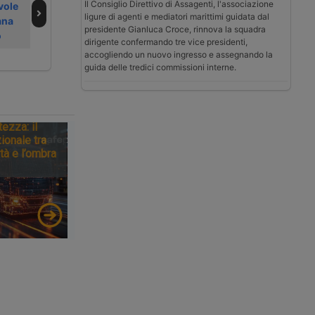
Il Consiglio Direttivo di Assagenti, l'associazione
vole
sull’incendio alla
magazzino Brt di
ligure di agenti e mediatori marittimi guidata dal
ana
Brt di Milano
Milano
presidente Gianluca Croce, rinnova la squadra
o
dirigente confermando tre vice presidenti,
accogliendo un nuovo ingresso e assegnando la
guida delle tredici commissioni interne.
tezza: il
ionale tra
tà e l’ombra