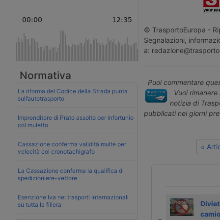
© TrasportoEuropa - Rip
Segnalazioni, informazio
a: redazione@trasporto
Normativa
Puoi commentare quest
La riforma del Codice della Strada punta
Vuoi rimanere 
sull’autotrasporto
notizia di Tras
pubblicati nei giorni pr
Imprenditore di Prato assolto per infortunio
col muletto
Cassazione conferma validità multe per
« Art
velocità col cronotachigrafo
La Cassazione conferma la qualifica di
spedizioniere-vettore
Esenzione Iva nei trasporti internazionali
Nuovi pedaggi e
Divieti
Diviet
su tutta la filiera
divieti per
circolazione
camion