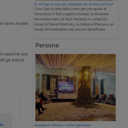
Si stringe la rosa dei candidati per le merci di Sncf
Cma Cgm si ritira dalla corsa per una quota di
minoranza in Rail Logistics Europe, la divisione
ferroviaria merci di Sncf. Restano in campo Ep
ti vanno inviate
Group di Daniel Křetínský, la tedesca Rhenus e un
fondo d’investimento non ancora identificato.
Persone
erti neanche una
ti gli articoli
Indagine anche
Colpito da un
in
per dolo
incendio un
Assagenti rinnova i vertici genovesi