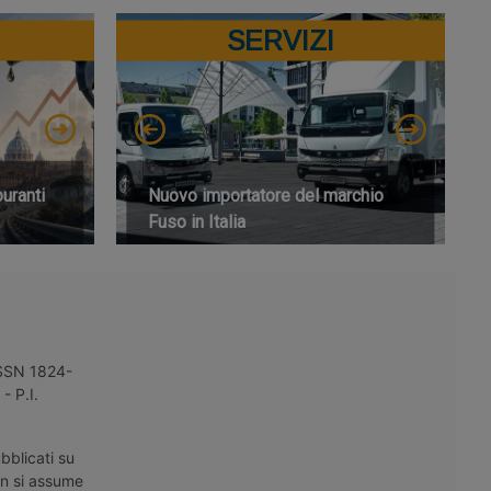
SERVIZI
buranti
Nuovo importatore del marchio
Fuso in Italia
 ISSN 1824-
- P.I.
bblicati su
on si assume