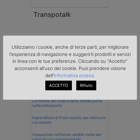
Transpotalk
Utilizziamo i cookie, anche di terze parti, per migliorare
l'esperienza di navigazione e suggerirti prodotti e servizi
in linea con le tue preferenze. Cliccando su "Accetto"
acconsenti all'uso dei cookie. Puoi prendere visione
dell'
Informativa estesa
.
ACCETTO
Rifiuto
Normativa
La riforma del Codice della Strada punta
sull’autotrasporto
Imprenditore di Prato assolto per infortunio
col muletto
Cassazione conferma validità multe per
velocità col cronotachigrafo