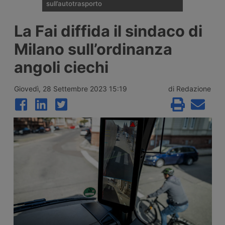
sull’autotrasporto
Il ministero dei Trasporti ha presentato alla
La Fai diffida il sindaco di
fine di luglio 2026 le linee della riforma del
Codice della Strada: patente C1 a 17 anni,
Milano sull’ordinanza
guida senza Cqc per un anno,
riorganizzazione delle sanzioni in 21 fasce,
angoli ciechi
digitalizzazione dei documenti e nuovo
ruolo per gli ausiliari di Polizia Stradale.
Giovedì, 28 Settembre 2023 15:19
di Redazione