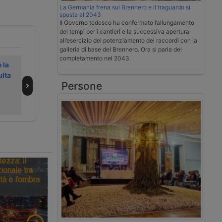
La Germania frena sul Brennero e il traguardo si
sposta al 2043
Il Governo tedesco ha confermato l’allungamento
dei tempi per i cantieri e la successiva apertura
all’esercizio del potenziamento dei raccordi con la
galleria di base del Brennero. Ora si parla del
completamento nel 2043.
 la
Podcast |
Video | Dkv al
lta
L’autotrasporto
Transpotec oltre
Persone
l
visto da una
la carta
borsa carichi
carburante
tezza: il
ionale tra
tà e l’ombra