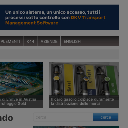
PLEMENTI
K44
AZIENDE
ENGLISH
 di Enilive in Austria
Il caro gasolio colpisce duramente
archeggio Gold
la distribuzione delle merci
ia ha aperto a St.
Secondo l’Ufficio studi della Cgia il
ndo
cerca
n bei Schärding, lungo
prezzo del gasolio è salito del 20,9%
A8 Innkreis, il primo
tra fine febbraio e fine luglio 2026,