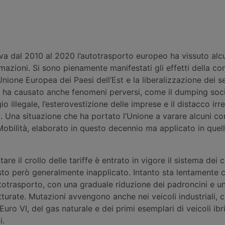
va dal 2010 al 2020 l’autotrasporto europeo ha vissuto alc
mazioni. Si sono pienamente manifestati gli effetti della c
’Unione Europea dei Paesi dell’Est e la liberalizzazione dei s
ha causato anche fenomeni perversi, come il dumping soci
gio illegale, l’esterovestizione delle imprese e il distacco irr
ri. Una situazione che ha portato l’Unione a varare alcuni cor
obilità, elaborato in questo decennio ma applicato in quel
ntare il crollo delle tariffe è entrato in vigore il sistema dei 
asto però generalmente inapplicato. Intanto sta lentamente
autotrasporto, con una graduale riduzione dei padroncini e 
tturate. Mutazioni avvengono anche nei veicoli industriali, 
’Euro VI, del gas naturale e dei primi esemplari di veicoli ibr
i.