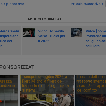
icolo precedente
Articolo successivo »
ARTICOLI CORRELATI
tare i rischi
Video | le novità
Video | come
 dispersione
Volvo Trucks per
Polstrada mu
rico dei
il 2026
chi guida co
on
cellulare
PONSORIZZATI
Transpotec Logitec 2026: a
Il costo dell’incer
urezza i
Fiera Milano la filiera del
trasporto internaz
spedizione
trasporto e della logistica fa
scarsità di capaci
sistema
del conflitto