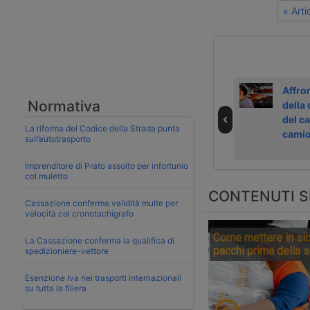
« Art
Video | Sabrina
Video |
Affron
Normativa
Loner di Volvo
L’autotrasporto
della
Trucks in cabina
Adr diventa
del ca
La riforma del Codice della Strada punta
con Laura Broglio
elettrico
cami
sull’autotrasporto
Imprenditore di Prato assolto per infortunio
col muletto
CONTENUTI S
Cassazione conferma validità multe per
velocità col cronotachigrafo
Come mettere in sic
La Cassazione conferma la qualifica di
pacchi prima della 
spedizioniere-vettore
Esenzione Iva nei trasporti internazionali
su tutta la filiera