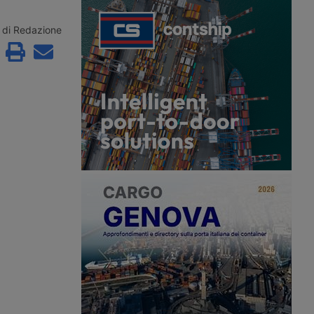
r veicoli industriali del
portando il pieno di un autocarro con
icato Gold secondo lo
massa complessiva fino a 7,5
pa. La struttura da 74
tonnellate a 1.040 euro, senza
di Redazione
 in un progetto
possibilità di recupero delle accise. Il
Europea per
credito d’imposta introdotto dal
ento di cinque aree di
Governo copre solo il 22% circa dei
tria, Italia e Germania.
veicoli industriali circolanti in Italia.