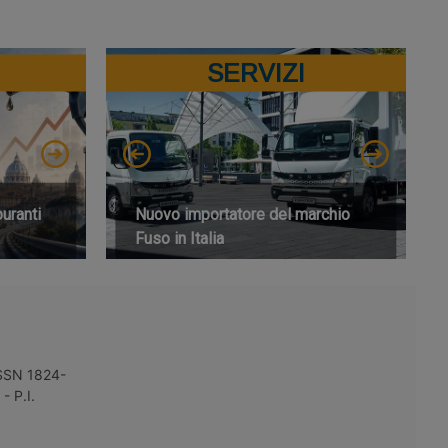
SERVIZI
buranti
Nuovo importatore del marchio
Fuso in Italia
 ISSN 1824-
- P.I.