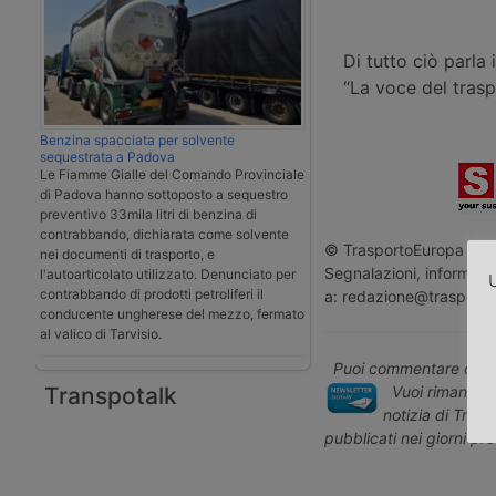
Di tutto ciò parla
“La voce del trasp
Benzina spacciata per solvente
sequestrata a Padova
Le Fiamme Gialle del Comando Provinciale
di Padova hanno sottoposto a sequestro
preventivo 33mila litri di benzina di
contrabbando, dichiarata come solvente
© TrasportoEuropa - Rip
nei documenti di trasporto, e
Segnalazioni, informazio
l'autoarticolato utilizzato. Denunciato per
U
contrabbando di prodotti petroliferi il
a: redazione@trasporto
conducente ungherese del mezzo, fermato
al valico di Tarvisio.
Puoi commentare quest
Vuoi rimanere 
Transpotalk
notizia di Tras
pubblicati nei giorni pr