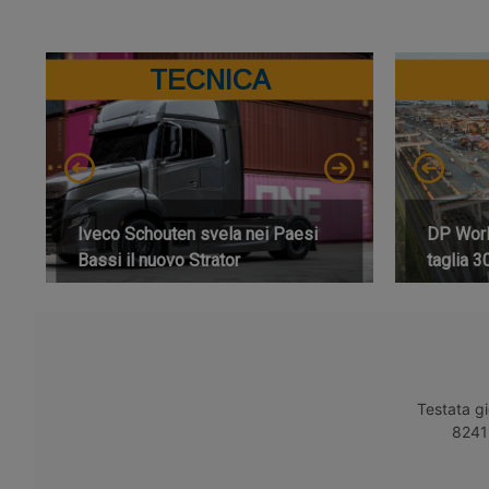
TECNICA
Iveco Schouten svela nei Paesi
DP World
Bassi il nuovo Strator
taglia 3
Testata gi
8241 