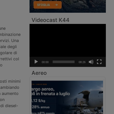
Videocast K44
Video
une
Player
ombinazione
ervizi. Una
ale degli
egolare di
rettivi col
00:00
08:26
lo
Aereo
costi minimi
 cambiando
un aumento
con
idi diesel-