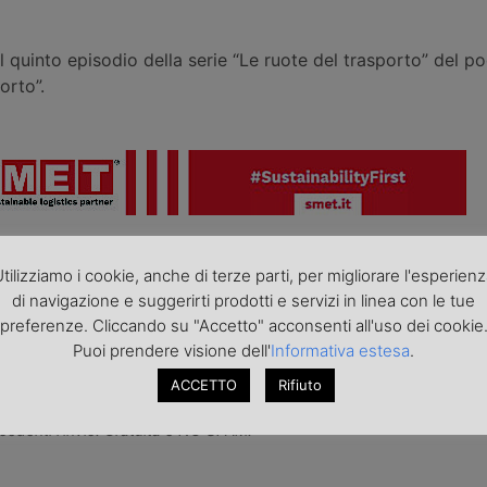
 il quinto episodio della serie “Le ruote del trasporto” del 
orto”.
roduzione riservata - Foto di repertorio
ni, comunicati, nonché rettifiche o precisazioni sugli articoli pubblica
tilizziamo i cookie, anche di terze parti, per migliorare l'esperien
europa.it
di navigazione e suggerirti prodotti e servizi in linea con le tue
preferenze. Cliccando su "Accetto" acconsenti all'uso dei cookie
Puoi prendere visione dell'
Informativa estesa
.
o articolo nella
pagina Facebook di TrasportoEuropa
aggiornato sulle ultime novità sul trasporto e la logistica e non perd
ACCETTO
Rifiuto
portoEuropa?
Iscriviti alla nostra Newsletter
con l'elenco ed i link di tut
ecedenti l'invio. Gratuita e NO SPAM!