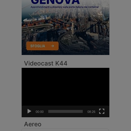
Videocast K44
Video
Player
00:00
08:26
Aereo