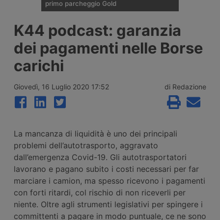
primo parcheggio Gold
Enilive Austria ha aperto a St.
K44 podcast: garanzia
Marienkirchen bei Schärding, lungo
l’autostrada A8 Innkreis, il primo
dei pagamenti nelle Borse
parcheggio per veicoli industriali del Paese
certificato Gold secondo lo standard
carichi
Sstpa. La struttura da 74 posti rientra in un
progetto dell’Unione Europea per
l’ammodernamento di cinque aree di sosta
Giovedì, 16 Luglio 2020 17:52
di Redazione
tra Austria, Italia e Germania.
La mancanza di liquidità è uno dei principali
problemi dell’autotrasporto, aggravato
dall’emergenza Covid-19. Gli autotrasportatori
lavorano e pagano subito i costi necessari per far
marciare i camion, ma spesso ricevono i pagamenti
con forti ritardi, col rischio di non riceverli per
niente. Oltre agli strumenti legislativi per spingere i
committenti a pagare in modo puntuale, ce ne sono