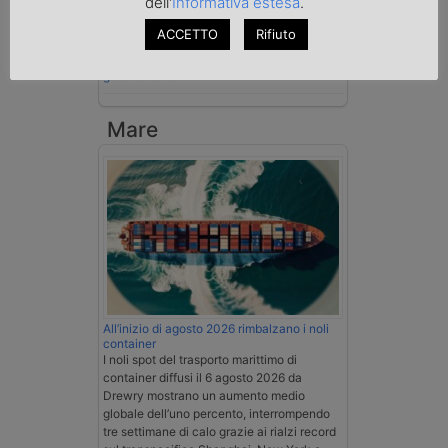
dell'
Informativa estesa
.
su tutta la filiera
ACCETTO
Rifiuto
Nuovi chiarimenti sull’uso del
cronotachigrafo smart di seconda
generazione
Mare
All’inizio di agosto 2026 rimbalzano i noli
container
I noli spot del trasporto marittimo di
container diffusi il 6 agosto 2026 da
Drewry mostrano un aumento medio
globale dell’uno percento, interrompendo
tre settimane di calo grazie ai rialzi record