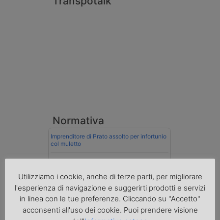
Transpotalk
Normativa
Imprenditore di Prato assolto per infortunio
col muletto
Cassazione conferma validità multe per
velocità col cronotachigrafo
Utilizziamo i cookie, anche di terze parti, per migliorare
l'esperienza di navigazione e suggerirti prodotti e servizi
La Cassazione conferma la qualifica di
spedizioniere-vettore
in linea con le tue preferenze. Cliccando su "Accetto"
acconsenti all'uso dei cookie. Puoi prendere visione
Esenzione Iva nei trasporti internazionali