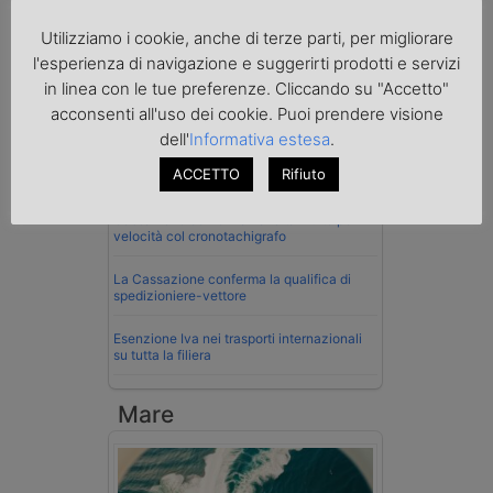
Utilizziamo i cookie, anche di terze parti, per migliorare
Normativa
l'esperienza di navigazione e suggerirti prodotti e servizi
in linea con le tue preferenze. Cliccando su "Accetto"
La riforma del Codice della Strada punta
acconsenti all'uso dei cookie. Puoi prendere visione
sull’autotrasporto
dell'
Informativa estesa
.
Imprenditore di Prato assolto per infortunio
ACCETTO
Rifiuto
col muletto
Cassazione conferma validità multe per
velocità col cronotachigrafo
La Cassazione conferma la qualifica di
spedizioniere-vettore
Esenzione Iva nei trasporti internazionali
su tutta la filiera
Mare