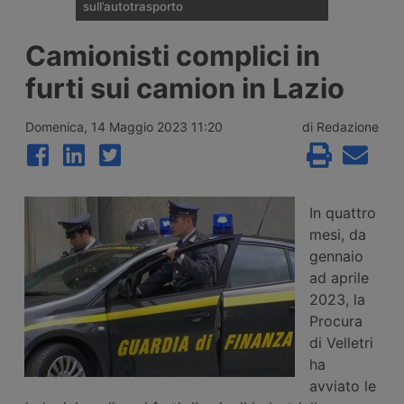
sull’autotrasporto
Il ministero dei Trasporti ha presentato alla
Camionisti complici in
fine di luglio 2026 le linee della riforma del
Codice della Strada: patente C1 a 17 anni,
furti sui camion in Lazio
guida senza Cqc per un anno,
riorganizzazione delle sanzioni in 21 fasce,
digitalizzazione dei documenti e nuovo
Domenica, 14 Maggio 2023 11:20
di Redazione
ruolo per gli ausiliari di Polizia Stradale.
In quattro
mesi, da
gennaio
ad aprile
2023, la
Procura
di Velletri
ha
avviato le