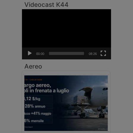
Videocast K44
Video
Player
00:00
08:26
Aereo