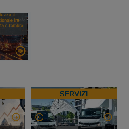
tezza: il
ionale tra
tà e l’ombra
SERVIZI