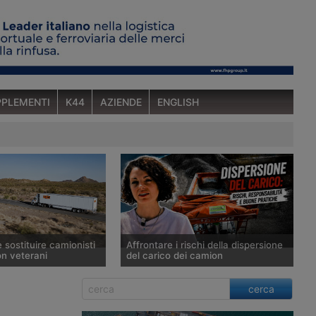
PLEMENTI
K44
AZIENDE
ENGLISH
sostituire camionisti
Affrontare i rischi della dispersione
on veterani
del carico dei camion
mministrazione
In questo video di K44, Laura Broglio
cerca
per sostituire gli autisti
affronta la questione della
dustriali immigrati con
dispersione del carico dei veicoli