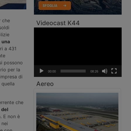
r che
Videocast K44
soldi
Video
lizie
Player
e una
ri a 431
nte
 si possono
rio per la
00:00
08:26
’impresa di
Aereo
 quella
errente che
 del
. E non è
 nei
le con