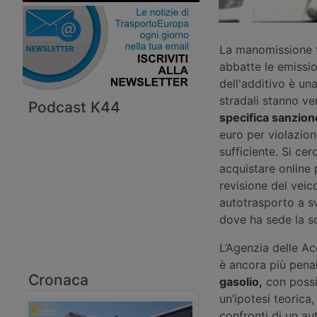
La manomissione tr
abbatte le emission
dell'additivo è un
stradali stanno ve
Podcast K44
specifica sanzion
euro per violazion
sufficiente. Si ce
acquistare online 
revisione del veic
autotrasporto a svo
dove ha sede la so
L’Agenzia delle Ac
è ancora più pena
Cronaca
gasolio,
con possi
un’ipotesi teorica
confronti di un au