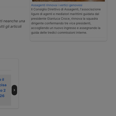
Assagenti rinnova i vertici genovesi
Il Consiglio Direttivo di Assagenti, l'associazione
ligure di agenti e mediatori marittimi guidata dal
presidente Gianluca Croce, rinnova la squadra
erti neanche una
dirigente confermando tre vice presidenti,
ti gli articoli
accogliendo un nuovo ingresso e assegnando la
guida delle tredici commissioni interne.
 il
Il taglio delle
Rimborso accise
cisa
accise è
sul gasolio
o 2
prorogato fino al
autotrasporto del
026
primo maggio
primo trimestre
2026