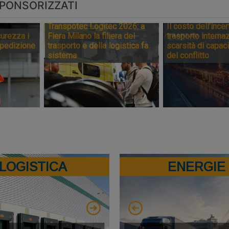
PONSORIZZATI
Transpotec Logitec 2026: a
Il costo dell’incer
urezza i
Fiera Milano la filiera del
trasporto internaz
spedizione
trasporto e della logistica fa
scarsità di capaci
sistema
del conflitto
LOGISTICA
ENERGIE