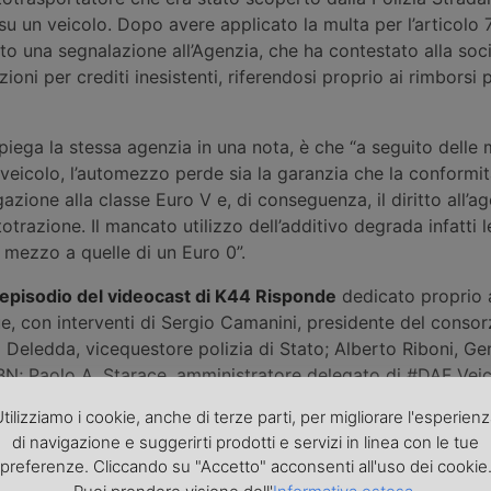
su un veicolo. Dopo avere applicato la multa per l’articolo 78
to una segnalazione all’Agenzia, che ha contestato alla soci
oni per crediti inesistenti, riferendosi proprio ai rimborsi p
piega la stessa agenzia in una nota, è che “a seguito delle 
l veicolo, l’automezzo perde sia la garanzia che la conformit
gazione alla classe Euro V e, di conseguenza, il diritto all’a
otrazione. Il mancato utilizzo dell’additivo degrada infatti l
l mezzo a quelle di un Euro 0”.
'episodio del videocast di K44 Risponde
dedicato proprio 
e, con interventi di Sergio Camanini, presidente del conso
Deledda, vicequestore polizia di Stato; Alberto Riboni, Ge
N; Paolo A. Starace, amministratore delegato di #DAF Veic
tilizziamo i cookie, anche di terze parti, per migliorare l'esperien
di navigazione e suggerirti prodotti e servizi in linea con le tue
preferenze. Cliccando su "Accetto" acconsenti all'uso dei cookie