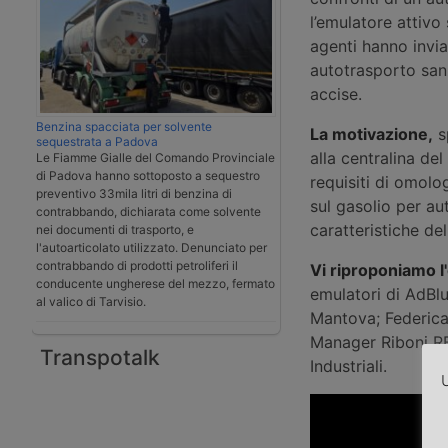
l’emulatore attivo 
agenti hanno invia
autotrasporto sanzi
accise.
Benzina spacciata per solvente
La motivazione,
s
sequestrata a Padova
alla centralina de
Le Fiamme Gialle del Comando Provinciale
di Padova hanno sottoposto a sequestro
requisiti di omolo
preventivo 33mila litri di benzina di
sul gasolio per aut
contrabbando, dichiarata come solvente
caratteristiche de
nei documenti di trasporto, e
l'autoarticolato utilizzato. Denunciato per
contrabbando di prodotti petroliferi il
Vi riproponiamo l
conducente ungherese del mezzo, fermato
emulatori di AdBlu
al valico di Tarvisio.
Mantova; Federica 
Manager Riboni RB
Transpotalk
Industriali.
U