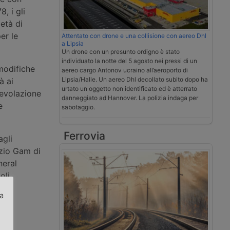
, i gli
età di
er le
Attentato con drone e una collisione con aereo Dhl
a Lipsia
Un drone con un presunto ordigno è stato
individuato la notte del 5 agosto nei pressi di un
modifiche
aereo cargo Antonov ucraino all’aeroporto di
Lipsia/Halle. Un aereo Dhl decollato subito dopo ha
à ai
urtato un oggetto non identificato ed è atterrato
gevolazione
danneggiato ad Hannover. La polizia indaga per
e
sabotaggio.
Ferrovia
agli
rzio Gam di
neral
oli
za
.