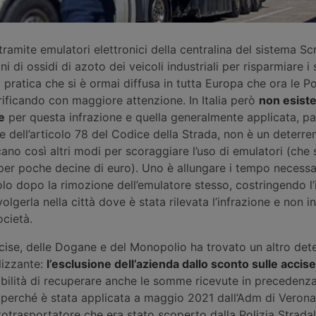
amite emulatori elettronici della centralina del sistema Sc
i di ossidi di azoto dei veicoli industriali per risparmiare i 
a pratica che si è ormai diffusa in tutta Europa che ora le Po
rificando con maggiore attenzione. In Italia però
non esist
e
per questa infrazione e quella generalmente applicata, pa
e dell’articolo 78 del Codice della Strada, non è un deterre
rcano così altri modi per scoraggiare l’uso di emulatori (che
per poche decine di euro). Uno è allungare i tempo necessa
olo dopo la rimozione dell’emulatore stesso, costringendo l
lgerla nella città dove è stata rilevata l’infrazione e non in
cietà.
cise, delle Dogane e del Monopolio ha trovato un altro det
lizzante:
l’esclusione dell’azienda dallo sconto sulle accise
bilità di recuperare anche le somme ricevute in precedenza
, perché è stata applicata a maggio 2021 dall’Adm di Verona
totrasportatore che era stato scoperto dalla Polizia Strada