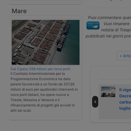
Mare
Puoi commentare quest
Vuoi rimanere 
notizia di Tras
pubblicati nei giorni pr
« Art
Dal Cipess 358 milioni per nove porti
Il Comitato Interministeriale per la
Programmazione Economica ha dato
parere favorevole a un fondo da 357,65
Via alle domande
Il Governo
Il vigo
milioni di euro per quattordici interventi in
nove porti italiani, tra opere nuove a
per rimborso
aumenta l’accisa
Decre
Trieste, Messina e Venezia e il
accise gasolio 1°
sul gasolio
carbu
rifinanziamento di progetti già avviati in
trimestre 2025
lugli
altri sei scali.