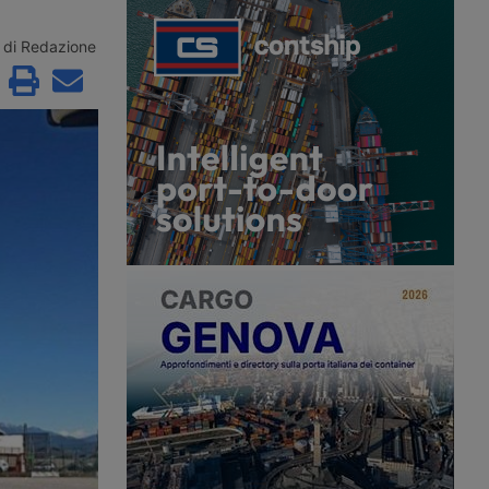
ntre l’autotrasporto
industriali, un problema che colpisce
 carenza strutturale di
soprattutto il trasporto di materiali
Il provvedimento giunge
sfusi su cassone. Rischi per la
di Redazione
a delle patenti a circa
sicurezza stradale, ma anche di
grati con status
pesanti sanzioni.