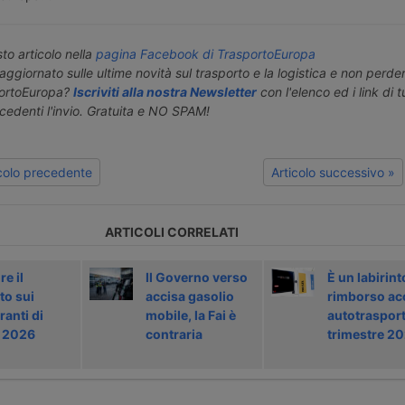
o articolo nella
pagina Facebook di TrasportoEuropa
aggiornato sulle ultime novità sul trasporto e la logistica e non perd
portoEuropa?
Iscriviti alla nostra Newsletter
con l'elenco ed i link di tut
ecedenti l'invio. Gratuita e NO SPAM!
icolo precedente
Articolo successivo »
ARTICOLI CORRELATI
re il
Il Governo verso
È un labirinto
to sui
accisa gasolio
rimborso ac
ranti di
mobile, la Fai è
autotrasport
o 2026
contraria
trimestre 2