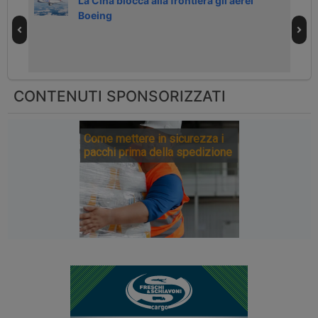
ng
La Cina blocca alla frontiera gli aerei
Boeing
CONTENUTI SPONSORIZZATI
Come mettere in sicurezza i
pacchi prima della spedizione