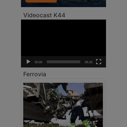
Videocast K44
Video
Player
00:00
08:26
Ferrovia