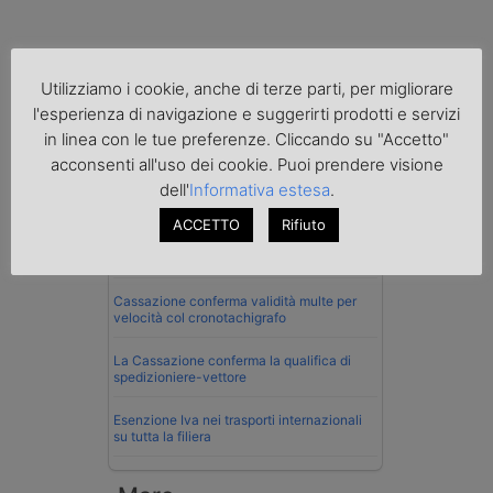
Utilizziamo i cookie, anche di terze parti, per migliorare
l'esperienza di navigazione e suggerirti prodotti e servizi
in linea con le tue preferenze. Cliccando su "Accetto"
Normativa
acconsenti all'uso dei cookie. Puoi prendere visione
La riforma del Codice della Strada punta
dell'
Informativa estesa
.
sull’autotrasporto
ACCETTO
Rifiuto
Imprenditore di Prato assolto per infortunio
col muletto
Cassazione conferma validità multe per
velocità col cronotachigrafo
La Cassazione conferma la qualifica di
spedizioniere-vettore
Esenzione Iva nei trasporti internazionali
su tutta la filiera