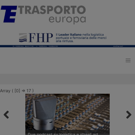
Array ( [0] => 17 )
Due podcast su logistica e street art