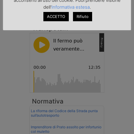
acconsenti all'uso dei cookie. Puoi prendere visione
contrabbando di prodotti petroliferi il
conducente ungherese del mezzo, fermato
dell'
Informativa estesa
.
al valico di Tarvisio.
ACCETTO
Rifiuto
Transpotalk
Normativa
La riforma del Codice della Strada punta
sull’autotrasporto
Imprenditore di Prato assolto per infortunio
col muletto