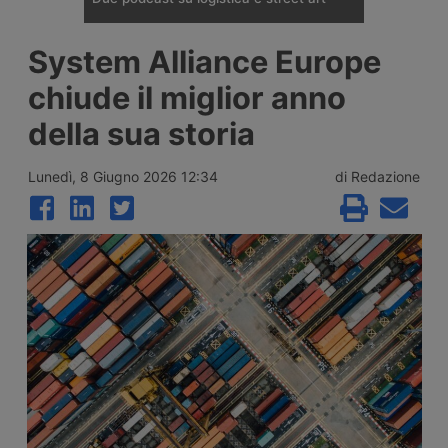
Le serie “Che storia la logistica!” e
System Alliance Europe
“Artivism” fanno parte del progetto “Una
nuova era della logistica”, promosso con
chiude il miglior anno
Confindustria Assoimmobiliare e
Assologistica: la prima ripercorre
della sua storia
l’evoluzione del settore nella storia, la
seconda racconta la street art nei parchi
logistici.
Lunedì, 8 Giugno 2026 12:34
di Redazione