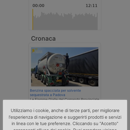
Cronaca
Benzina spacciata per solvente
sequestrata a Padova
Le Fiamme Gialle del Comando Provinciale
di Padova hanno sottoposto a sequestro
Utilizziamo i cookie, anche di terze parti, per migliorare
preventivo 33mila litri di benzina di
contrabbando, dichiarata come solvente
l'esperienza di navigazione e suggerirti prodotti e servizi
nei documenti di trasporto, e
in linea con le tue preferenze. Cliccando su "Accetto"
l'autoarticolato utilizzato. Denunciato per