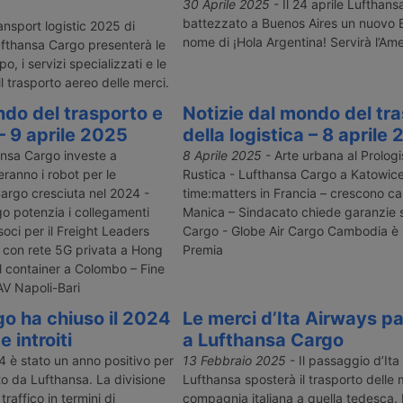
 trasformerà
valuta la gestione della qualità su
dalla fusion
30 Aprile 2025
- Il 24 aprile Lufthan
er nello
scala globale: inclusi gli hub di
Customs Brok
battezzato a Buenos Aires un nuovo 
ansport logistic 2025 di
 moderno
Francoforte, Monaco e Chicago e
GlobeCross e
nome di ¡Hola Argentina! Servirà l’Ame
fthansa Cargo presenterà le
la compagnia
stazioni selezionate in quattro
doganali, solu
o, i servizi specializzati e le
tali su
Paesi.
commercio e
l trasporto aereo delle merci.
cinese.
dall’origine a
ndo del trasporto e
Notizie dal mondo del tr
 – 9 aprile 2025
della logistica – 8 aprile
nsa Cargo investe a
8 Aprile 2025
- Arte urbana al Prolog
ranno i robot per le
Rustica - Lufthansa Cargo a Katowice
argo cresciuta nel 2024 -
time:matters in Francia – crescono ca
go potenzia i collegamenti
Manica – Sindacato chiede garanzie su
soci per il Freight Leaders
Cargo - Globe Air Cargo Cambodia è G
 con rete 5G privata a Hong
Premia
 container a Colombo – Fine
AV Napoli-Bari
o ha chiuso il 2024
Le merci d’Ita Airways p
 introiti
a Lufthansa Cargo
4 è stato un anno positivo per
13 Febbraio 2025
- Il passaggio d’Ita
lto da Lufthansa. La divisione
Lufthansa sposterà il trasporto delle 
raffico in termini di
compagnia italiana a quella tedesca.