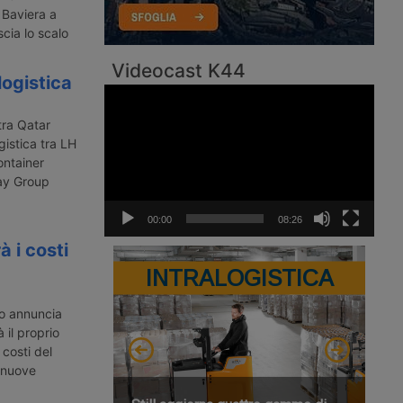
 Baviera a
cia lo scalo
Videocast K44
logistica
Video
Player
tra Qatar
istica tra LH
ontainer
way Group
00:00
08:26
 i costi
INTRALOGISTICA
o annuncia
il proprio
costi del
e nuove