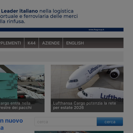
PLEMENTI
K44
AZIENDE
ENGLISH
argo entra nella
Lufthansa Cargo potenzia la rete
rrestre dei pacchi
per estate 2026
rgo crea una
Con l’entrata in vigore dell’orario
un nuovo
cerca
interamente dedicata
estivo 2026, Lufthansa Cargo amplia
na
a transfrontaliera, nata
le connessioni verso Asia, Americhe e