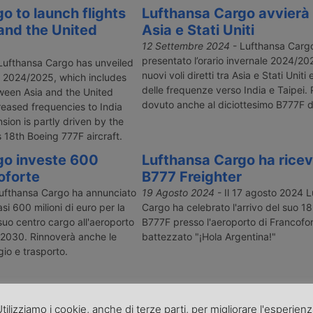
o to launch flights
Lufthansa Cargo avvierà v
and the United
Asia e Stati Uniti
12 Settembre 2024
- Lufthansa Carg
presentato l’orario invernale 2024/2
Lufthansa Cargo has unveiled
nuovi voli diretti tra Asia e Stati Unit
or 2024/2025, which includes
delle frequenze verso India e Taipei
tween Asia and the United
dovuto anche al diciottesimo B777F de
reased frequencies to India
sion is partly driven by the
’s 18th Boeing 777F aircraft.
go investe 600
Lufthansa Cargo ha ricevu
oforte
B777 Freighter
ufthansa Cargo ha annunciato
19 Agosto 2024
- Il 17 agosto 2024 
si 600 milioni di euro per la
Cargo ha celebrato l'arrivo del suo 1
uo centro cargo all'aeroporto
B777F presso l'aeroporto di Francofor
l 2030. Rinnoverà anche le
battezzato "¡Hola Argentina!"
io e trasporto.
« Precedente
1
2
3
4
…
8
Successivo »
tilizziamo i cookie, anche di terze parti, per migliorare l'esperien