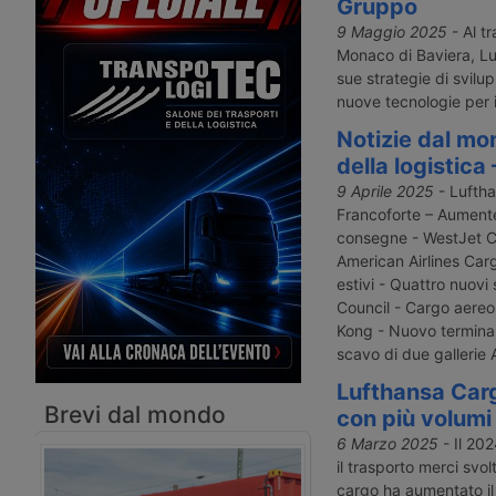
di trasporto merci aereo attraverso il
euro, che entro il 2030
Gruppo
nuovo formato Iata One Record,
il Lufthansa Cargo Cent
9 Maggio 2025
- Al tr
aprendo la strada a una gestione più
scalo aereo merci più
Monaco di Baviera, Lu
trasparente e integrata della catena
d’Europa. In parallelo 
sue strategie di svilupp
logistica.
lancia nuovi servizi digi
nuove tecnologie per i
WeChat per il mercato 
Notizie dal mo
della logistica
9 Aprile 2025
- Luftha
Francoforte – Aumente
consegne - WestJet C
American Airlines Car
estivi - Quattro nuovi 
Council - Cargo aereo
Kong - Nuovo terminal
scavo di due gallerie 
Lufthansa Carg
Brevi dal mondo
con più volumi e
6 Marzo 2025
- Il 202
il trasporto merci svo
cargo ha aumentato il t