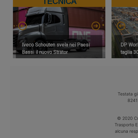
TECNICA
Iveco Schouten svela nei Paesi
DP World
Bassi il nuovo Strator
taglia 3
Testata gi
8241 
© 2020 Cro
Trasporto E
alcuna respo