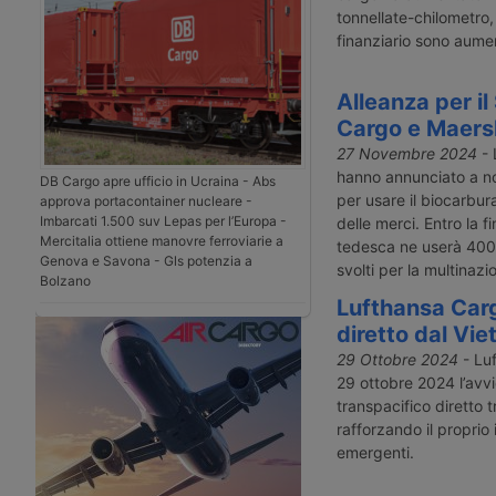
tonnellate-chilometro,
finanziario sono aument
Alleanza per il
Cargo e Maers
27 Novembre 2024
- 
hanno annunciato a 
DB Cargo apre ufficio in Ucraina - Abs
per usare il biocarbur
approva portacontainer nucleare -
Imbarcati 1.500 suv Lepas per l’Europa -
delle merci. Entro la 
Mercitalia ottiene manovre ferroviarie a
tedesca ne userà 400 t
Genova e Savona - Gls potenzia a
svolti per la multinaz
Bolzano
Lufthansa Carg
diretto dal Vi
29 Ottobre 2024
- Luf
29 ottobre 2024 l’avvi
transpacifico diretto 
rafforzando il propri
emergenti.