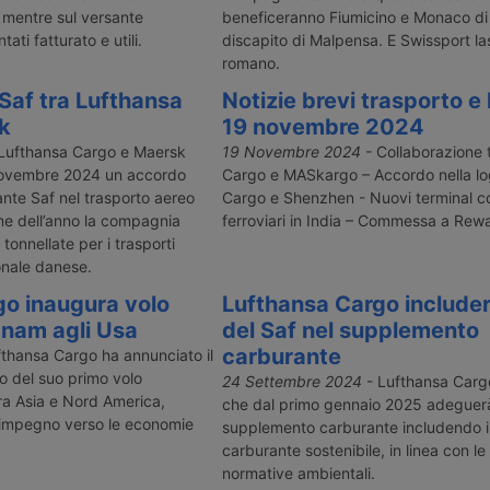
 mentre sul versante
beneficeranno Fiumicino e Monaco di
ati fatturato e utili.
discapito di Malpensa. E Swissport las
romano.
 Saf tra Lufthansa
Notizie brevi trasporto e 
k
19 novembre 2024
Lufthansa Cargo e Maersk
19 Novembre 2024
- Collaborazione 
novembre 2024 un accordo
Cargo e MASkargo – Accordo nella log
ante Saf nel trasporto aereo
Cargo e Shenzhen - Nuovi terminal c
fine dell’anno la compagnia
ferroviari in India – Commessa a Re
onnellate per i trasporti
ionale danese.
o inaugura volo
Lufthansa Cargo includerà
etnam agli Usa
del Saf nel supplemento
carburante
thansa Cargo ha annunciato il
o del suo primo volo
24 Settembre 2024
- Lufthansa Carg
tra Asia e Nord America,
che dal primo gennaio 2025 adeguerà 
o impegno verso le economie
supplemento carburante includendo i 
carburante sostenibile, in linea con l
normative ambientali.