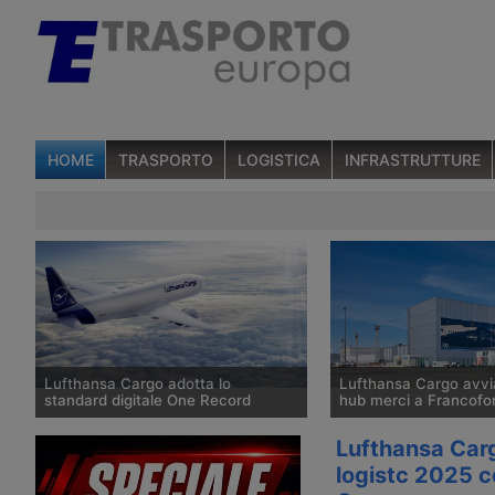
HOME
TRASPORTO
LOGISTICA
INFRASTRUTTURE
Lufthansa Cargo adotta lo
Lufthansa Cargo avvia
standard digitale One Record
hub merci a Francofo
Lufthansa Cargo, insieme con
Lufthansa Cargo avvia 
Lufthansa Carg
WiseTech Global e Ibs Software, ha
del progetto LCCevo ne
logistc 2025 c
completato il primo scambio di dati
di Francoforte da 600 m