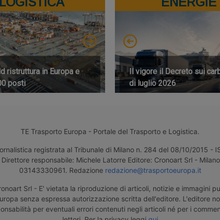
LOGISTICA
ENERGIE
 ristruttura in Europa e
Il vigore il Decreto sui car
00 posti
di luglio 2026
TE Trasporto Europa - Portale del Trasporto e Logistica.
ornalistica registrata al Tribunale di Milano n. 284 del 08/10/2015 -
Direttore responsabile: Michele Latorre Editore: Cronoart Srl - Milano 
03143330961. Redazione
redazione@trasportoeuropa.it
noart Srl - E' vietata la riproduzione di articoli, notizie e immagini pu
uropa senza espressa autorizzazione scritta dell'editore. L'editore n
nsabilità per eventuali errori contenuti negli articoli né per i comment
lettori. Per la privacy leggi
qui