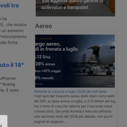
Still aggiorna quattro gamme di
oli tra
sollevatori e transpallet
o ha
025, che mostra
Aereo
i e un aumento
. Potenziamento
lla flotta.
to il 18°
Lufthansa
8° Boeing
te. È stato
Rallenta la crescita a luglio 2026 dei noli aerei
I noli spot del trasporto aereo delle merci sono saliti
del 28% su base annua a luglio, a 3,12 dollari per kg,
ma il ritmo di crescita rallenta per il secondo mese
consecutivo. Secondo Xeneta il mercato affronta
una seconda metà del 2026 più debole, con pochi
segnali di stagione …
za