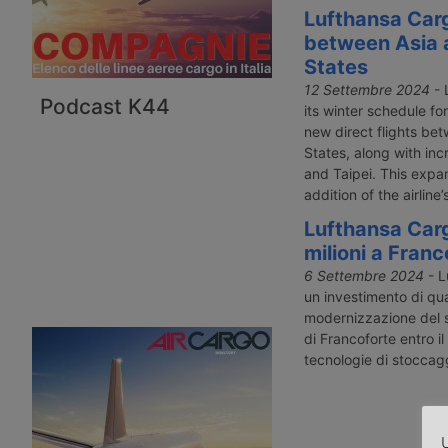
Lufthansa Carg
between Asia 
States
12 Settembre 2024
- 
Podcast K44
its winter schedule f
new direct flights be
States, along with inc
and Taipei. This expan
addition of the airline
Lufthansa Car
milioni a Franc
6 Settembre 2024
- L
un investimento di qua
modernizzazione del s
di Francoforte entro i
tecnologie di stoccagg
U