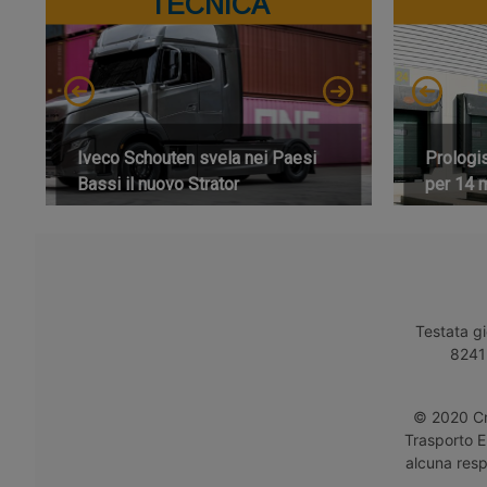
TECNICA
Iveco Schouten svela nei Paesi
Prologi
Bassi il nuovo Strator
per 14 m
Testata gi
8241 
© 2020 Cro
Trasporto E
alcuna respo