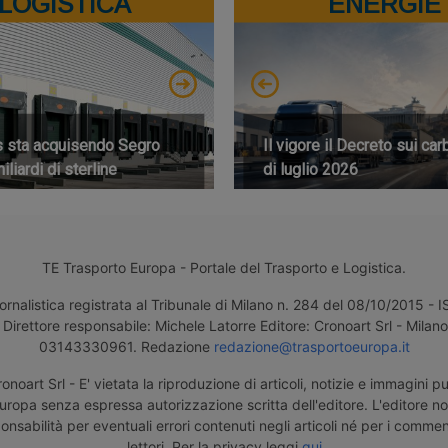
LOGISTICA
ENERGIE
s sta acquisendo Segro
Il vigore il Decreto sui car
iliardi di sterline
di luglio 2026
TE Trasporto Europa - Portale del Trasporto e Logistica.
ornalistica registrata al Tribunale di Milano n. 284 del 08/10/2015 -
Direttore responsabile: Michele Latorre Editore: Cronoart Srl - Milano 
03143330961. Redazione
redazione@trasportoeuropa.it
noart Srl - E' vietata la riproduzione di articoli, notizie e immagini pu
uropa senza espressa autorizzazione scritta dell'editore. L'editore n
nsabilità per eventuali errori contenuti negli articoli né per i comment
lettori. Per la privacy leggi
qui