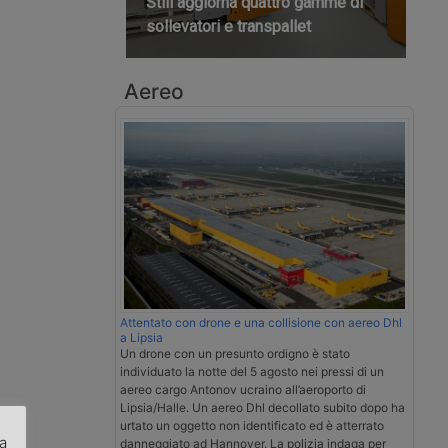
Still aggiorna quattro gamme di
sollevatori e transpallet
Aereo
Attentato con drone e una collisione con aereo Dhl
a Lipsia
Un drone con un presunto ordigno è stato
individuato la notte del 5 agosto nei pressi di un
aereo cargo Antonov ucraino all’aeroporto di
Lipsia/Halle. Un aereo Dhl decollato subito dopo ha
urtato un oggetto non identificato ed è atterrato
za
danneggiato ad Hannover. La polizia indaga per