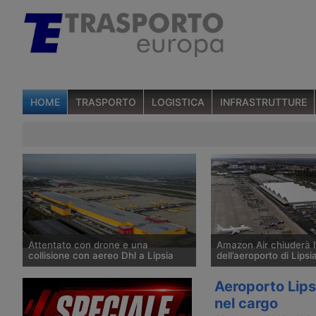
HOME
TRASPORTO
LOGISTICA
INFRASTRUTTURE
Attentato con drone e una
Amazon Air chiuderà l
collisione con aereo Dhl a Lipsia
dell’aeroporto di Lipsi
Un drone con un presunto ordigno è
Amazon ha confermato 
Aeroporto Lips
stato individuato la notte del 5
fine di quest’anno chiud
nel cargo
agosto nei pressi di un aereo cargo
piattaforma della divisi