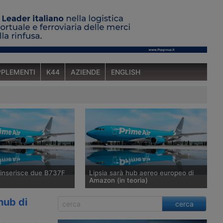
PLEMENTI
K44
AZIENDE
ENGLISH
inserisce due B737F
Lipsia sarà hub aereo europeo di
Amazon (in teoria)
a inaugurato lo hub
Il 6 novembre Amazon inaugurerà il
hub di
cerca
aeroporto di Lipsia-
suo hub aereo europeo nell’aeroporto
 ha già annunciato il
di Lipsia-Halle, che avrà un deposito