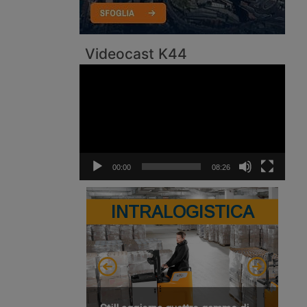
Videocast K44
Video
Player
00:00
08:26
INTRALOGISTICA