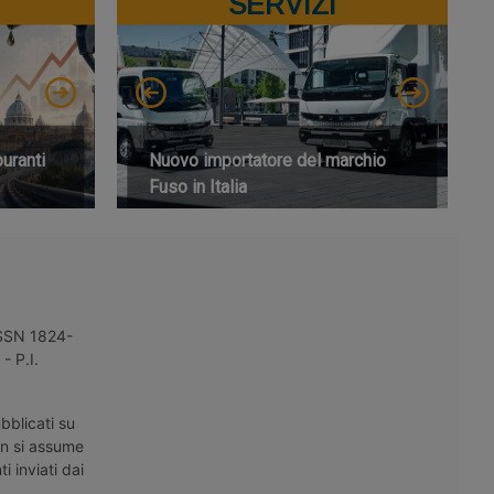
SERVIZI
buranti
Nuovo importatore del marchio
Fuso in Italia
 ISSN 1824-
- P.I.
bblicati su
on si assume
i inviati dai