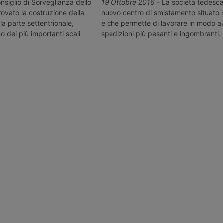
-Halle, anche
Lipsia estendendo la piattaforma
volo di due
onsiglio di Sorveglianza dello
19 Ottobre 2016
- La società tedesca 
er il
per i farmaci. Serve anche la
noleggiati da
ovato la costruzione della
nuovo centro di smistamento situato n
logistica dei vaccini contro la
potrebbe arri
a parte settentrionale,
e che permette di lavorare in modo a
Covid-19.
 dei più importanti scali
spedizioni più pesanti e ingombranti.