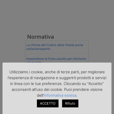
Normativa
La riforma del Codice della Strada punta
sull’autotrasporto
Imprenditore di Prato assolto per infortunio
col muletto
Utilizziamo i cookie, anche di terze parti, per migliorare
Cassazione conferma validità multe per
velocità col cronotachigrafo
l'esperienza di navigazione e suggerirti prodotti e servizi
in linea con le tue preferenze. Cliccando su "Accetto"
La Cassazione conferma la qualifica di
acconsenti all'uso dei cookie. Puoi prendere visione
spedizioniere-vettore
dell'
Informativa estesa
.
Esenzione Iva nei trasporti internazionali
ACCETTO
Rifiuto
su tutta la filiera