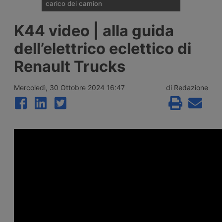
carico dei camion
In questo video di K44, Laura Broglio
K44 video | alla guida
affronta la questione della dispersione del
carico dei veicoli industriali, un problema
dell’elettrico eclettico di
che colpisce soprattutto il trasporto di
materiali sfusi su cassone. Rischi per la
Renault Trucks
sicurezza stradale, ma anche di pesanti
sanzioni.
Mercoledì, 30 Ottobre 2024 16:47
di Redazione