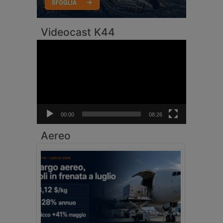
Videocast K44
Video
Player
00:00
08:26
Aereo