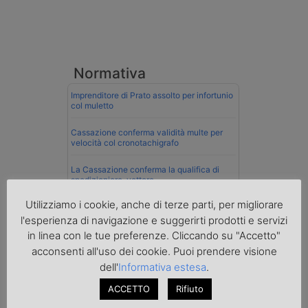
Normativa
Imprenditore di Prato assolto per infortunio
col muletto
Cassazione conferma validità multe per
velocità col cronotachigrafo
La Cassazione conferma la qualifica di
spedizioniere-vettore
Utilizziamo i cookie, anche di terze parti, per migliorare
Esenzione Iva nei trasporti internazionali
su tutta la filiera
l'esperienza di navigazione e suggerirti prodotti e servizi
in linea con le tue preferenze. Cliccando su "Accetto"
Nuovi chiarimenti sull’uso del
acconsenti all'uso dei cookie. Puoi prendere visione
cronotachigrafo smart di seconda
generazione
dell'
Informativa estesa
.
ACCETTO
Rifiuto
Mare