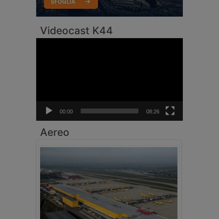
Videocast K44
Video
Player
00:00
08:26
Aereo