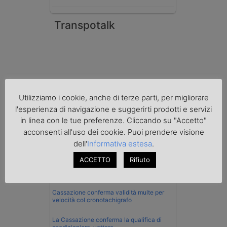
Transpotalk
Utilizziamo i cookie, anche di terze parti, per migliorare
l'esperienza di navigazione e suggerirti prodotti e servizi
in linea con le tue preferenze. Cliccando su "Accetto"
acconsenti all'uso dei cookie. Puoi prendere visione
dell'
Informativa estesa
.
Normativa
ACCETTO
Rifiuto
Imprenditore di Prato assolto per infortunio
col muletto
Cassazione conferma validità multe per
velocità col cronotachigrafo
La Cassazione conferma la qualifica di