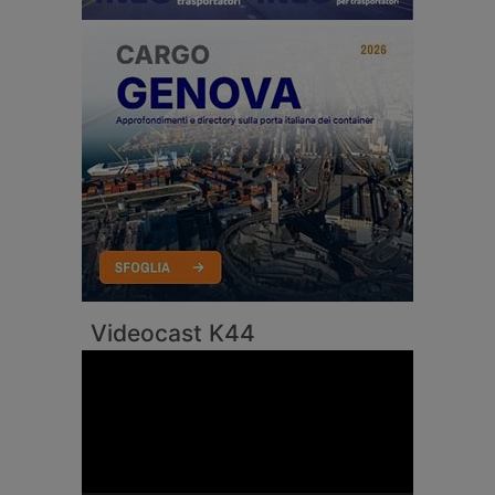
Videocast K44
Video
Player