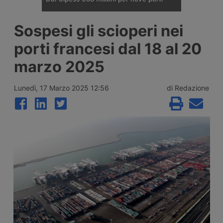
Il Comitato Interministeriale per la
Sospesi gli scioperi nei
Programmazione Economica ha dato
parere favorevole a un fondo da 357,65
porti francesi dal 18 al 20
milioni di euro per quattordici interventi in
nove porti italiani, tra opere nuove a
marzo 2025
Trieste, Messina e Venezia e il
rifinanziamento di progetti già avviati in
altri sei scali.
Lunedì, 17 Marzo 2025 12:56
di Redazione