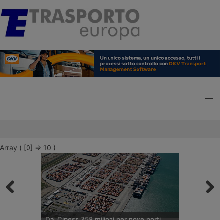
Array ( [0] => 10 )
Dal Cipess 358 milioni per nove porti