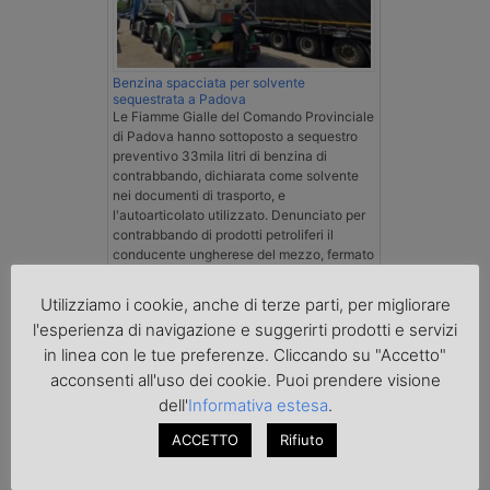
Benzina spacciata per solvente
sequestrata a Padova
Le Fiamme Gialle del Comando Provinciale
di Padova hanno sottoposto a sequestro
preventivo 33mila litri di benzina di
contrabbando, dichiarata come solvente
nei documenti di trasporto, e
l'autoarticolato utilizzato. Denunciato per
contrabbando di prodotti petroliferi il
conducente ungherese del mezzo, fermato
al valico di Tarvisio.
Utilizziamo i cookie, anche di terze parti, per migliorare
l'esperienza di navigazione e suggerirti prodotti e servizi
Transpotalk
in linea con le tue preferenze. Cliccando su "Accetto"
acconsenti all'uso dei cookie. Puoi prendere visione
dell'
Informativa estesa
.
ACCETTO
Rifiuto