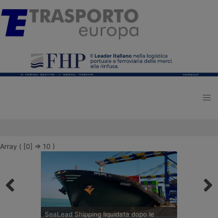
Array ( [0] => 10 )
SeaLead Shipping liquidata dopo le