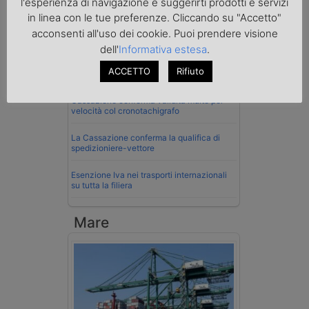
Normativa
l'esperienza di navigazione e suggerirti prodotti e servizi
in linea con le tue preferenze. Cliccando su "Accetto"
La riforma del Codice della Strada punta
acconsenti all'uso dei cookie. Puoi prendere visione
sull’autotrasporto
dell'
Informativa estesa
.
Imprenditore di Prato assolto per infortunio
ACCETTO
Rifiuto
col muletto
Cassazione conferma validità multe per
velocità col cronotachigrafo
La Cassazione conferma la qualifica di
spedizioniere-vettore
Esenzione Iva nei trasporti internazionali
su tutta la filiera
Mare