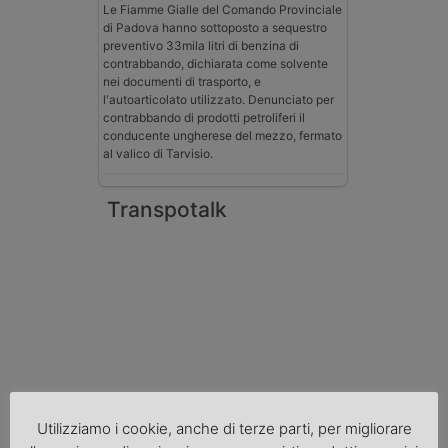
Le Fiamme Gialle del Comando Provinciale
di Padova hanno sottoposto a sequestro
preventivo 33mila litri di benzina di
contrabbando, dichiarata come solvente
nei documenti di trasporto, e
l'autoarticolato utilizzato. Denunciato per
contrabbando di prodotti petroliferi il
conducente ungherese del mezzo, fermato
al valico di Tarvisio.
Transpotalk
Utilizziamo i cookie, anche di terze parti, per migliorare