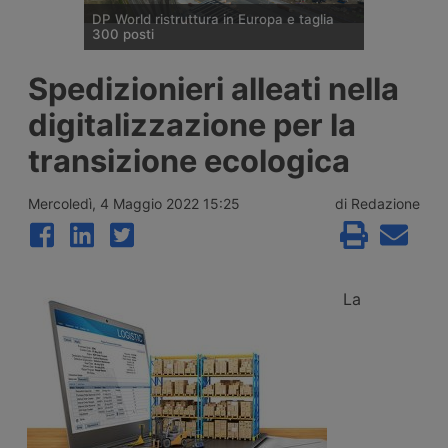
DP World ristruttura in Europa e taglia
300 posti
DP World conferma trecento esuberi nelle
Spedizionieri alleati nella
attività europee dopo l’uscita di tre dirigenti
senior, mentre Londra e Anversa registrano
digitalizzazione per la
volumi record e il gruppo prosegue gli
investimenti tra Svizzera, Golfo, Siria e
transizione ecologica
Regno Unito.
Mercoledì, 4 Maggio 2022 15:25
di Redazione
La