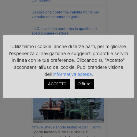
col muletto
Cassazione conferma validità multe per
velocità col cronotachigrafo
La Cassazione conferma la qualifica di
spedizioniere-vettore
Esenzione Iva nei trasporti internazionali
Utilizziamo i cookie, anche di terze parti, per migliorare
su tutta la filiera
l'esperienza di navigazione e suggerirti prodotti e servizi
in linea con le tue preferenze. Cliccando su "Accetto"
Mare
acconsenti all'uso dei cookie. Puoi prendere visione
dell'
Informativa estesa
.
ACCETTO
Rifiuto
Nhava Sheva snodo instabile per il Golfo
Il porto indiano di Nhava Sheva è