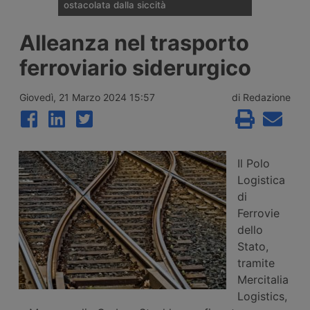
ostacolata dalla siccità
La portata del Danubio è scesa ai minimi
Alleanza nel trasporto
dal 1996 tra Romania, Ungheria e Serbia,
bloccando la navigazione commerciale e
ferroviario siderurgico
costringendo le centrali energetiche di
Cernavodă, Paks e Djerdap a ridurre la
produzione di energia, con perdite già
Giovedì, 21 Marzo 2024 15:57
di Redazione
quantificate per i gruppi Verbund ed Edf.
Il Polo
Logistica
di
Ferrovie
dello
Stato,
tramite
Mercitalia
Logistics,