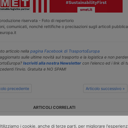
roduzione riservata - Foto di repertorio
ni, comunicati, nonché rettifiche o precisazioni sugli articoli pubblica
europa.it
o articolo nella
pagina Facebook di TrasportoEuropa
aggiornato sulle ultime novità sul trasporto e la logistica e non perd
portoEuropa?
Iscriviti alla nostra Newsletter
con l'elenco ed i link di tut
ecedenti l'invio. Gratuita e NO SPAM!
icolo precedente
Articolo successivo »
ARTICOLI CORRELATI
la Svizzera
Il Sempione
In Europa
tilizziamo i cookie, anche di terze parti, per migliorare l'esperien
salvare il
sempre più in
strategie di