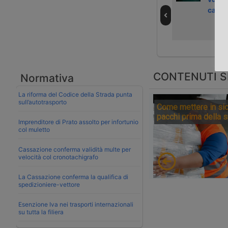
imprese
di base del
carro
ferroviarie in
Ceneri
seguito a Covid-
19
CONTENUTI S
Normativa
La riforma del Codice della Strada punta
sull’autotrasporto
Come mettere in sic
pacchi prima della 
Imprenditore di Prato assolto per infortunio
col muletto
Cassazione conferma validità multe per
velocità col cronotachigrafo
La Cassazione conferma la qualifica di
spedizioniere-vettore
Esenzione Iva nei trasporti internazionali
su tutta la filiera