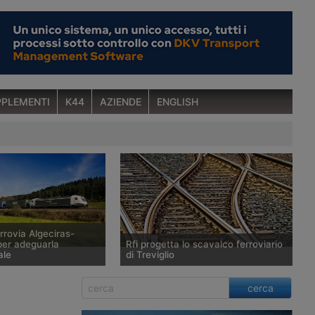
PLEMENTI
K44
AZIENDE
ENGLISH
rrovia Algeciras-
er adeguarla
Rfi progetta lo scavalco ferroviario
ale
di Treviglio
o di un vasto proramma
Rfi si rende conto a distanza di
cerca
ento delle
vent’anni di avere fatto un errore di
e ferroviarie,
valutazione in occasione del