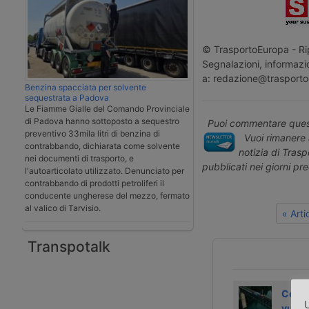
© TrasportoEuropa - Rip
Segnalazioni, informazio
a: redazione@trasporto
Benzina spacciata per solvente
sequestrata a Padova
Le Fiamme Gialle del Comando Provinciale
di Padova hanno sottoposto a sequestro
Puoi commentare quest
preventivo 33mila litri di benzina di
Vuoi rimanere 
contrabbando, dichiarata come solvente
notizia di Tras
nei documenti di trasporto, e
pubblicati nei giorni pr
l'autoarticolato utilizzato. Denunciato per
contrabbando di prodotti petroliferi il
conducente ungherese del mezzo, fermato
al valico di Tarvisio.
« Art
Transpotalk
La Svizzera
Il 13 dicembre
Come 
U
rimborsa le
aprirà la galleria
vuole 