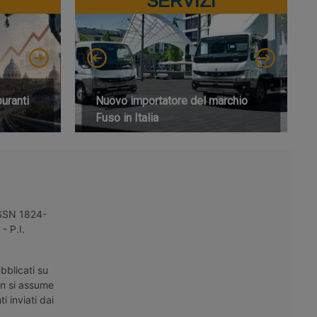
SERVIZI
buranti
Nuovo importatore del marchio
Fuso in Italia
 ISSN 1824-
- P.I.
bblicati su
on si assume
i inviati dai