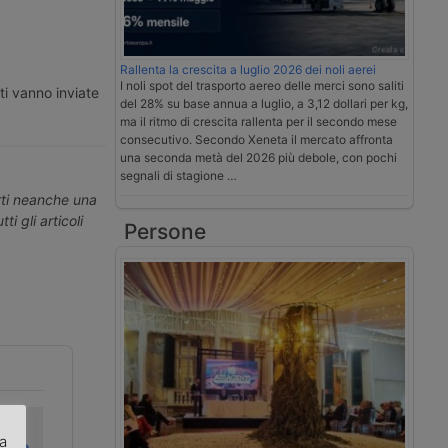
Rallenta la crescita a luglio 2026 dei noli aerei
I noli spot del trasporto aereo delle merci sono saliti
ti vanno inviate
del 28% su base annua a luglio, a 3,12 dollari per kg,
ma il ritmo di crescita rallenta per il secondo mese
consecutivo. Secondo Xeneta il mercato affronta
una seconda metà del 2026 più debole, con pochi
segnali di stagione …
erti neanche una
ti gli articoli
Persone
Proteste in
FFS Cargo
za
verse
Svizzera contro
ristruttura i