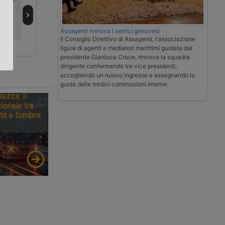
goli
la
servizi e riduce il
.
ristrutturazione
personale
di FFS Cargo
Assagenti rinnova i vertici genovesi
Il Consiglio Direttivo di Assagenti, l'associazione
ligure di agenti e mediatori marittimi guidata dal
presidente Gianluca Croce, rinnova la squadra
dirigente confermando tre vice presidenti,
accogliendo un nuovo ingresso e assegnando la
guida delle tredici commissioni interne.
tezza: il
ionale tra
tà e l’ombra