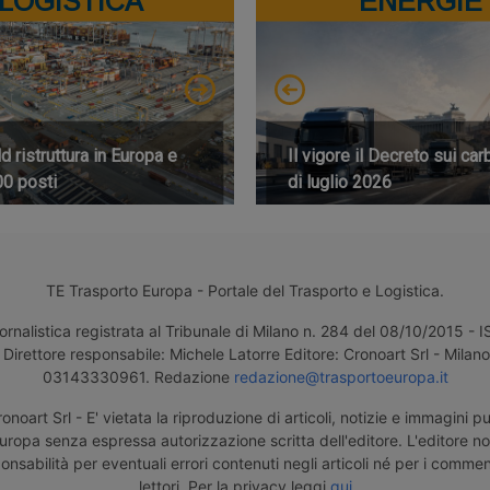
LOGISTICA
ENERGIE
 ristruttura in Europa e
Il vigore il Decreto sui car
00 posti
di luglio 2026
TE Trasporto Europa - Portale del Trasporto e Logistica.
ornalistica registrata al Tribunale di Milano n. 284 del 08/10/2015 -
Direttore responsabile: Michele Latorre Editore: Cronoart Srl - Milano 
03143330961. Redazione
redazione@trasportoeuropa.it
noart Srl - E' vietata la riproduzione di articoli, notizie e immagini pu
uropa senza espressa autorizzazione scritta dell'editore. L'editore n
nsabilità per eventuali errori contenuti negli articoli né per i comment
lettori. Per la privacy leggi
qui