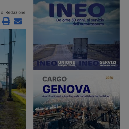
per sviluppare
quadruplicamento della Milano-
termodale, Adif ha
Treviglio nel 2007 diventata un collo
ri sulla direttrice tra
di bottiglia. Già nel progetto
di Redazione
Madrid, che
originario era previsto uno scavalco
a chiusura di una
per specializzare i binari, ma era
ca 400 chilometri.
stato stralciato. Ora si corre ai ripari
con il progetto trasmesso al
ministero per la Via.