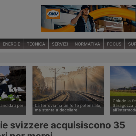
ENERGIE
TECNICA
SERVIZI
NORMATIVA
FOCUS
SUP
Chiude la fe
candidati per
La ferrovia ha un forte potenziale,
Saragozza p
ma stenta a decollare
all’intermod
 corsa per
Mai come ora c’è incertezza sul
Nel contest
ie svizzere acquisiscono 35
in Rail
futuro del trasporto ferroviario
di potenziam
visione
delle merci in Europa, stretto tra un
infrastruttur
ri per merci