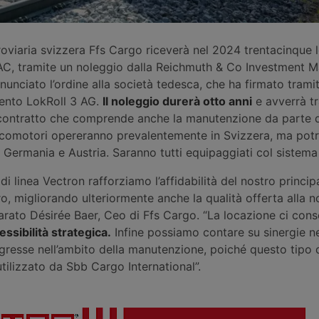
oviaria svizzera Ffs Cargo riceverà nel 2024 trentacinque 
C, tramite un noleggio dalla Reichmuth & Co Investment 
nunciato l’ordine alla società tedesca, che ha firmato tramit
mento LokRoll 3 AG.
Il noleggio durerà otto anni
e avverrà t
 contratto che comprende anche la manutenzione da parte 
locomotori opereranno prevalentemente in Svizzera, ma pot
 Germania e Austria. Saranno tutti equipaggiati col sistema
di linea Vectron rafforziamo l’affidabilità del nostro princip
o, migliorando ulteriormente anche la qualità offerta alla n
hiarato Désirée Baer, Ceo di Ffs Cargo. “La locazione ci cons
ssibilità strategica.
Infine possiamo contare su sinergie ne
gresse nell’ambito della manutenzione, poiché questo tipo 
tilizzato da Sbb Cargo International”.