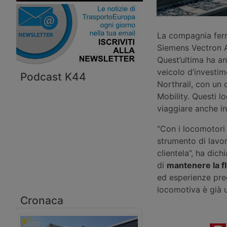
La compagnia ferr
Siemens Vectron A
Quest’ultima ha an
veicolo d’investi
Podcast K44
Northrail, con un
Mobility. Questi 
viaggiare anche in
“Con i locomotori 
strumento di lavor
clientela”, ha dic
di
mantenere la fle
ed esperienze pre
locomotiva è già u
Cronaca