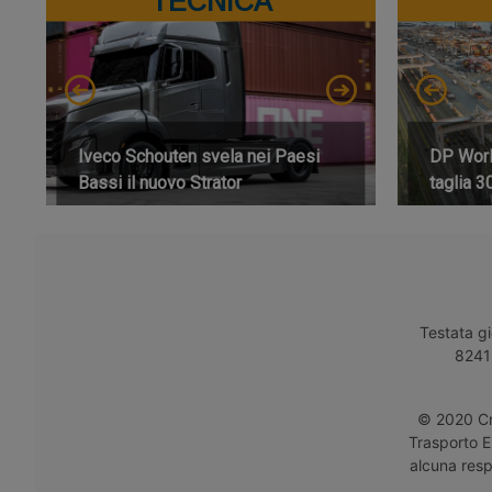
TECNICA
Iveco Schouten svela nei Paesi
DP World
Bassi il nuovo Strator
taglia 3
Testata gi
8241 
© 2020 Cro
Trasporto E
alcuna respo