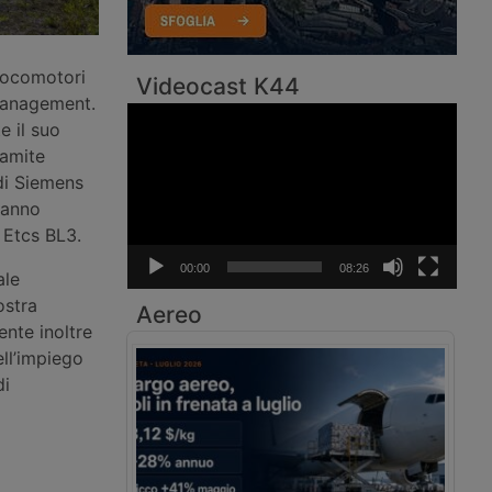
locomotori
Videocast K44
Management.
Video
e il suo
Player
ramite
di Siemens
ranno
 Etcs BL3.
00:00
08:26
ale
ostra
Aereo
ente inoltre
ll’impiego
di