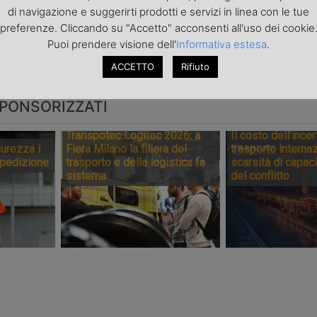
di navigazione e suggerirti prodotti e servizi in linea con le tue
 singolo
crisi, chiude
sui carri sin
preferenze. Cliccando su "Accetto" acconsenti all'uso dei cookie
anche lo scalo di
Puoi prendere visione dell'
Briga
Informativa estesa
.
ACCETTO
Rifiuto
PONSORIZZATI
Transpotec Logitec 2026: a
Il costo dell’incer
urezza i
Fiera Milano la filiera del
trasporto internaz
spedizione
trasporto e della logistica fa
scarsità di capaci
sistema
del conflitto