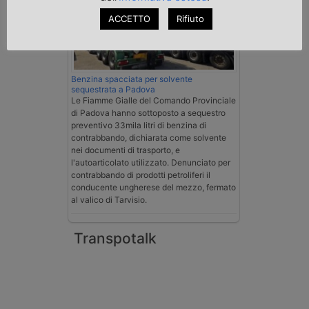
ACCETTO
Rifiuto
Benzina spacciata per solvente
sequestrata a Padova
Le Fiamme Gialle del Comando Provinciale
di Padova hanno sottoposto a sequestro
preventivo 33mila litri di benzina di
contrabbando, dichiarata come solvente
nei documenti di trasporto, e
l'autoarticolato utilizzato. Denunciato per
contrabbando di prodotti petroliferi il
conducente ungherese del mezzo, fermato
al valico di Tarvisio.
Transpotalk