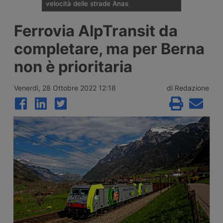
velocità delle strade Anas
Il nuovo sistema di rilevamento Vergilius
Ferrovia AlpTransit da
Plus sviluppato da Anas e Polizia Stradale,
evoluzione del dispositivo attivo dal 2012,
completare, ma per Berna
controlla la velocità media e istantanea dei
veicoli su 36 tratte stradali e autostradali
non è prioritaria
per complessivi 211 chilometri, in entrambe
le direzioni di marcia. Ecco dove è attivo.
Venerdì, 28 Ottobre 2022 12:18
di Redazione