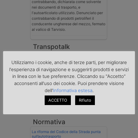
contrabbando, dichiarata come solvente
nei documenti di trasporto, e
l'autoarticolato utilizzato. Denunciato per
contrabbando di prodotti petroliferi il
conducente ungherese del mezzo, fermato
al valico di Tarvisio.
Transpotalk
Utilizziamo i cookie, anche di terze parti, per migliorare
l'esperienza di navigazione e suggerirti prodotti e servizi
in linea con le tue preferenze. Cliccando su "Accetto"
acconsenti all'uso dei cookie. Puoi prendere visione
dell'
Informativa estesa
.
ACCETTO
Rifiuto
Normativa
La riforma del Codice della Strada punta
sull’autotrasporto