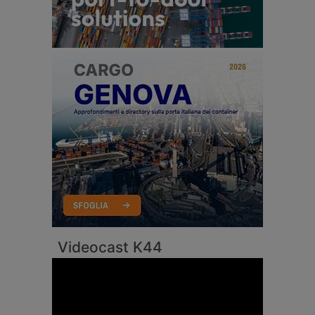
Videocast K44
Video
Player