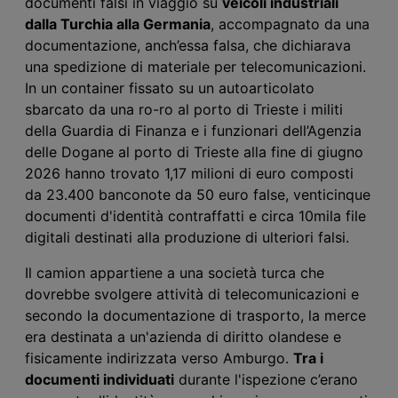
documenti
falsi in viaggio su
veicoli industriali
dalla Turchia alla Germania
, accompagnato da
una
documentazione,
anch’essa falsa,
che dichiarava
una spedizione di materiale per telecomunicazioni.
In un container fissato su un autoarticolato
sbarcato da una ro-ro al porto di Trieste i militi
della Guardia di Finanza e i funzionari dell’Agenzia
delle Dogane al porto di Trieste alla fine di giugno
2026 hanno trovato 1,17 milioni di euro composti
da 23.400 banconote da 50 euro false, venticinque
documenti d'identità contraffatti e circa 10mila file
digitali destinati alla produzione di ulteriori falsi.
Il camion appartiene a una società turca che
dovrebbe svolgere attività di telecomunicazioni e
secondo la documentazione di trasporto, la merce
era destinata a un'azienda di diritto olandese e
fisicamente indirizzata verso Amburgo.
Tra i
documenti individuati
durante l'ispezione
c’erano