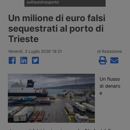
sull’autotrasporto
Il ministero dei Trasporti ha presentato alla
Un milione di euro falsi
fine di luglio 2026 le linee della riforma del
Codice della Strada: patente C1 a 17 anni,
sequestrati al porto di
guida senza Cqc per un anno,
riorganizzazione delle sanzioni in 21 fasce,
Trieste
digitalizzazione dei documenti e nuovo
ruolo per gli ausiliari di Polizia Stradale.
Venerdì, 3 Luglio 2026 18:21
di Redazione
Un flusso
di
denaro
e