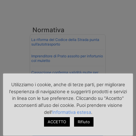
Normativa
La riforma del Codice della Strada punta
sull’autotrasporto
Imprenditore di Prato assolto per infortunio
col muletto
Cassazione conferma validità multe per
velocità col cronotachigrafo
Utilizziamo i cookie, anche di terze parti, per migliorare
La Cassazione conferma la qualifica di
l'esperienza di navigazione e suggerirti prodotti e servizi
spedizioniere-vettore
in linea con le tue preferenze. Cliccando su "Accetto"
acconsenti all'uso dei cookie. Puoi prendere visione
Esenzione Iva nei trasporti internazionali
su tutta la filiera
dell'
Informativa estesa
.
ACCETTO
Rifiuto
Mare