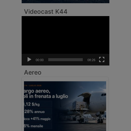
Videocast K44
Video
Player
00:00
08:26
Aereo