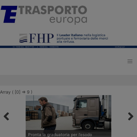
Array ( [0] => 9 )
Pronta la graduatoria per l’esodo