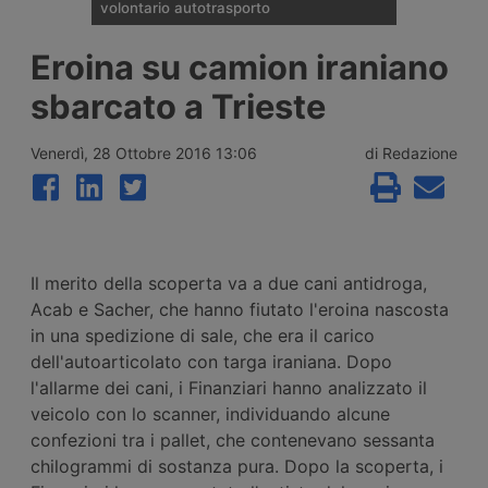
volontario autotrasporto
Il Comitato Centrale dell’Albo nazionale
Eroina su camion iraniano
degli Autotrasportatori ha pubblicato
l’elenco delle 133 imprese monoveicolari
sbarcato a Trieste
ammesse agli incentivi da 15mila euro per
l’uscita volontaria dal mercato, nell’ambito
del bando finanziato con 2 milioni di euro
Venerdì, 28 Ottobre 2016 13:06
di Redazione
per il 2026.
Il merito della scoperta va a due cani antidroga,
Acab e Sacher, che hanno fiutato l'eroina nascosta
in una spedizione di sale, che era il carico
dell'autoarticolato con targa iraniana. Dopo
l'allarme dei cani, i Finanziari hanno analizzato il
veicolo con lo scanner, individuando alcune
confezioni tra i pallet, che contenevano sessanta
chilogrammi di sostanza pura. Dopo la scoperta, i