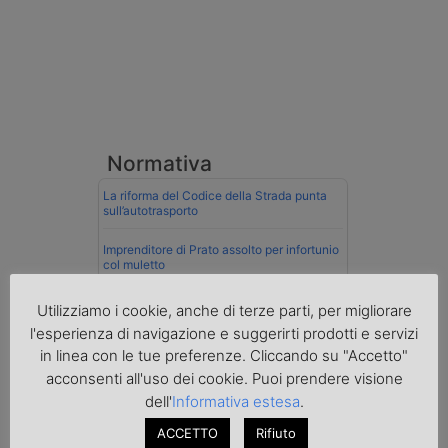
Normativa
La riforma del Codice della Strada punta
sull’autotrasporto
Imprenditore di Prato assolto per infortunio
col muletto
Cassazione conferma validità multe per
Utilizziamo i cookie, anche di terze parti, per migliorare
velocità col cronotachigrafo
l'esperienza di navigazione e suggerirti prodotti e servizi
in linea con le tue preferenze. Cliccando su "Accetto"
La Cassazione conferma la qualifica di
spedizioniere-vettore
acconsenti all'uso dei cookie. Puoi prendere visione
dell'
Informativa estesa
.
Esenzione Iva nei trasporti internazionali
su tutta la filiera
ACCETTO
Rifiuto