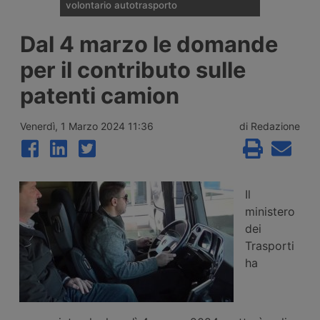
volontario autotrasporto
Il Comitato Centrale dell’Albo nazionale
Dal 4 marzo le domande
degli Autotrasportatori ha pubblicato
l’elenco delle 133 imprese monoveicolari
per il contributo sulle
ammesse agli incentivi da 15mila euro per
l’uscita volontaria dal mercato, nell’ambito
patenti camion
del bando finanziato con 2 milioni di euro
per il 2026.
Venerdì, 1 Marzo 2024 11:36
di Redazione
Il
ministero
dei
Trasporti
ha