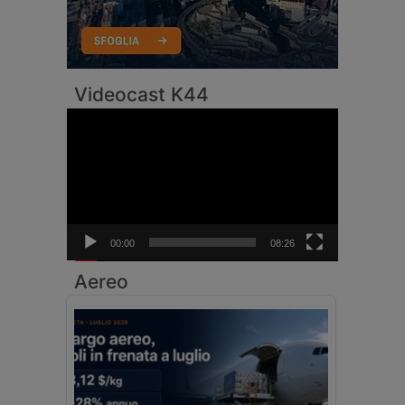
Videocast K44
Video
Player
00:00
08:26
Aereo