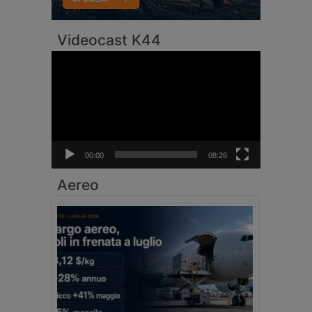
Videocast K44
Video
Player
00:00
08:26
Aereo