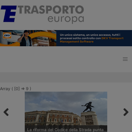
Array ( [0] => 9 )
La riforma del Codice della Strada punta