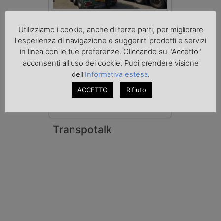
Benzina spacciata per solvente
sequestrata a Padova
Utilizziamo i cookie, anche di terze parti, per migliorare
Le Fiamme Gialle del Comando Provinciale
l'esperienza di navigazione e suggerirti prodotti e servizi
di Padova hanno sottoposto a sequestro
preventivo 33mila litri di benzina di
in linea con le tue preferenze. Cliccando su "Accetto"
contrabbando, dichiarata come solvente
acconsenti all'uso dei cookie. Puoi prendere visione
nei documenti di trasporto, e
dell'
Informativa estesa
.
l'autoarticolato utilizzato. Denunciato per
contrabbando di prodotti petroliferi il
ACCETTO
Rifiuto
conducente ungherese del mezzo, fermato
al valico di Tarvisio.
Transpotalk