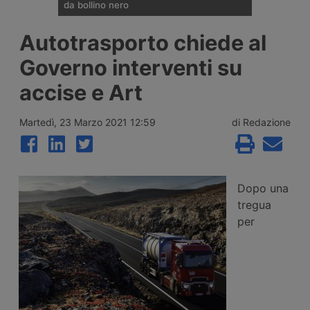
da bollino nero
Divieti di circolazione per i veicoli industriali
Autotrasporto chiede al
e potenziamento del personale Anas sulla
rete nazionale nel weekend che apre la
Governo interventi su
settimana di Ferragosto, con oltre 25
milioni di spostamenti attesi tra il 7 e il 9
accise e Art
agosto 2026.
Martedì, 23 Marzo 2021 12:59
di Redazione
Dopo una
tregua
per