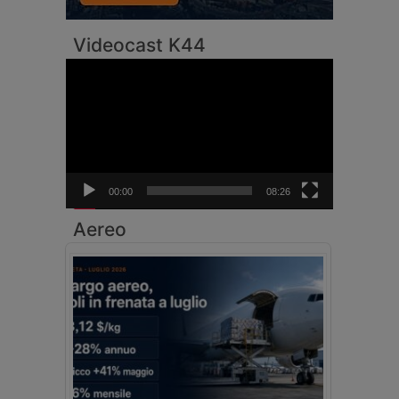
Videocast K44
Video
Player
00:00
08:26
Aereo