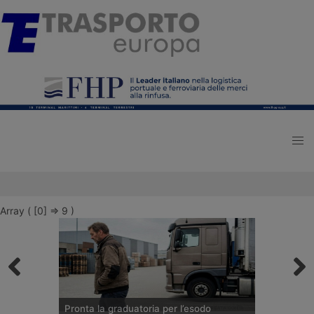
Array ( [0] => 9 )
Pronta la graduatoria per l’esodo