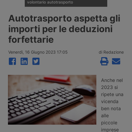
volontario autotrasporto
Il Comitato Centrale dell’Albo nazionale
Autotrasporto aspetta gli
degli Autotrasportatori ha pubblicato
l’elenco delle 133 imprese monoveicolari
importi per le deduzioni
ammesse agli incentivi da 15mila euro per
l’uscita volontaria dal mercato, nell’ambito
forfettarie
del bando finanziato con 2 milioni di euro
per il 2026.
Venerdì, 16 Giugno 2023 17:05
di Redazione
Anche nel
2023 si
ripete una
vicenda
ben nota
alle
piccole
imprese