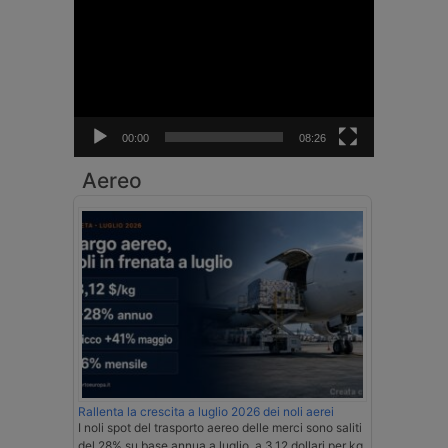
Player
00:00
08:26
Aereo
Rallenta la crescita a luglio 2026 dei noli aerei
I noli spot del trasporto aereo delle merci sono saliti
del 28% su base annua a luglio, a 3,12 dollari per kg,