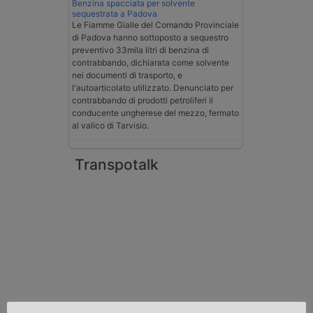
Benzina spacciata per solvente
sequestrata a Padova
Le Fiamme Gialle del Comando Provinciale
di Padova hanno sottoposto a sequestro
preventivo 33mila litri di benzina di
contrabbando, dichiarata come solvente
nei documenti di trasporto, e
l'autoarticolato utilizzato. Denunciato per
contrabbando di prodotti petroliferi il
conducente ungherese del mezzo, fermato
al valico di Tarvisio.
Transpotalk