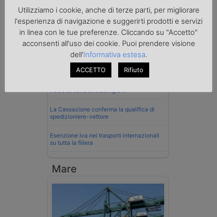
Utilizziamo i cookie, anche di terze parti, per migliorare
Normativa
l'esperienza di navigazione e suggerirti prodotti e servizi
La riforma del Codice della Strada punta
in linea con le tue preferenze. Cliccando su "Accetto"
sull’autotrasporto
acconsenti all'uso dei cookie. Puoi prendere visione
dell'
Informativa estesa
.
Imprenditore di Prato assolto per infortunio
col muletto
ACCETTO
Rifiuto
Cassazione conferma validità multe per
velocità col cronotachigrafo
La Cassazione conferma la qualifica di
spedizioniere-vettore
Esenzione Iva nei trasporti internazionali
su tutta la filiera
Mare