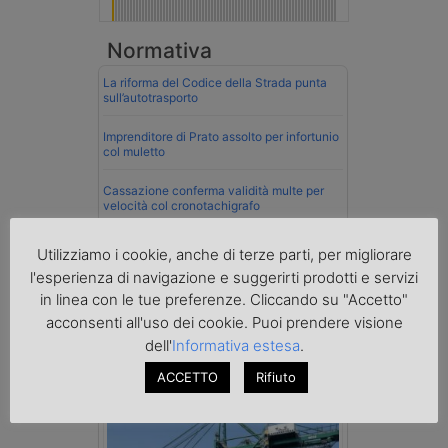
Normativa
La riforma del Codice della Strada punta
sull’autotrasporto
Imprenditore di Prato assolto per infortunio
col muletto
Cassazione conferma validità multe per
velocità col cronotachigrafo
La Cassazione conferma la qualifica di
Utilizziamo i cookie, anche di terze parti, per migliorare
spedizioniere-vettore
l'esperienza di navigazione e suggerirti prodotti e servizi
in linea con le tue preferenze. Cliccando su "Accetto"
Esenzione Iva nei trasporti internazionali
su tutta la filiera
acconsenti all'uso dei cookie. Puoi prendere visione
dell'
Informativa estesa
.
Mare
ACCETTO
Rifiuto