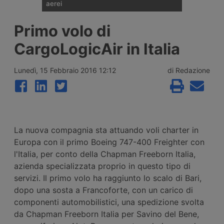
aerei
I noli spot del trasporto aereo delle merci
Primo volo di
sono saliti del 28% su base annua a luglio,
a 3,12 dollari per kg, ma il ritmo di crescita
CargoLogicAir in Italia
rallenta per il secondo mese consecutivo.
Secondo Xeneta il mercato affronta una
seconda metà del 2026 più debole, con
Lunedì, 15 Febbraio 2016 12:12
di Redazione
pochi segnali di stagione di punta.
La nuova compagnia sta attuando voli charter in
Europa con il primo Boeing 747-400 Freighter con
l'Italia, per conto della Chapman Freeborn Italia,
azienda specializzata proprio in questo tipo di
servizi. Il primo volo ha raggiunto lo scalo di Bari,
dopo una sosta a Francoforte, con un carico di
componenti automobilistici, una spedizione svolta
da Chapman Freeborn Italia per Savino del Bene,