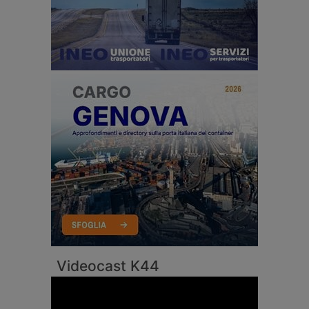
Videocast K44
Video
Player