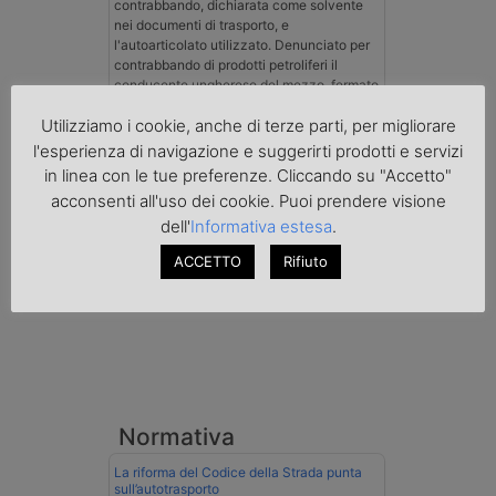
contrabbando, dichiarata come solvente
nei documenti di trasporto, e
l'autoarticolato utilizzato. Denunciato per
contrabbando di prodotti petroliferi il
conducente ungherese del mezzo, fermato
al valico di Tarvisio.
Utilizziamo i cookie, anche di terze parti, per migliorare
l'esperienza di navigazione e suggerirti prodotti e servizi
Transpotalk
in linea con le tue preferenze. Cliccando su "Accetto"
acconsenti all'uso dei cookie. Puoi prendere visione
dell'
Informativa estesa
.
ACCETTO
Rifiuto
Normativa
La riforma del Codice della Strada punta
sull’autotrasporto