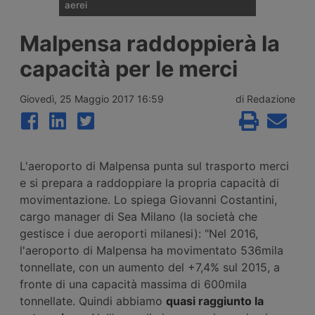
aerei
I noli spot del trasporto aereo delle merci
Malpensa raddoppierà la
sono saliti del 28% su base annua a luglio,
a 3,12 dollari per kg, ma il ritmo di crescita
capacità per le merci
rallenta per il secondo mese consecutivo.
Secondo Xeneta il mercato affronta una
seconda metà del 2026 più debole, con
Giovedì, 25 Maggio 2017 16:59
di Redazione
pochi segnali di stagione di punta.
L'aeroporto di Malpensa punta sul trasporto merci
e si prepara a raddoppiare la propria capacità di
movimentazione. Lo spiega Giovanni Costantini,
cargo manager di Sea Milano (la società che
gestisce i due aeroporti milanesi): "Nel 2016,
l'aeroporto di Malpensa ha movimentato 536mila
tonnellate, con un aumento del +7,4% sul 2015, a
fronte di una capacità massima di 600mila
tonnellate. Quindi abbiamo
quasi raggiunto la