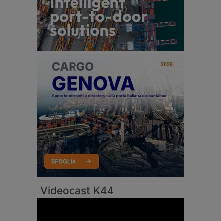
Videocast K44
Video
Player