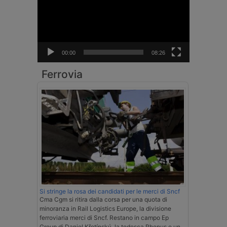
00:00
08:26
Ferrovia
Si stringe la rosa dei candidati per le merci di Sncf
Cma Cgm si ritira dalla corsa per una quota di
minoranza in Rail Logistics Europe, la divisione
ferroviaria merci di Sncf. Restano in campo Ep
Group di Daniel Křetínský, la tedesca Rhenus e un