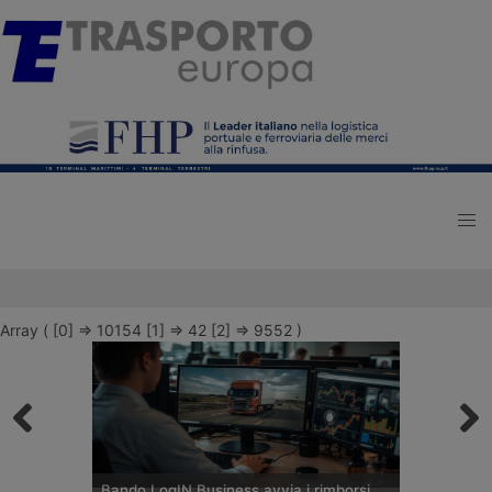
Array ( [0] => 10154 [1] => 42 [2] => 9552 )
Bando LogIN Business avvia i rimborsi