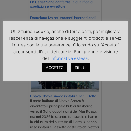
La Cassazione conferma la qualifica di
spedizioniere-vettore
Esenzione Iva nei trasporti internazionali
su tutta la filiera
Utilizziamo i cookie, anche di terze parti, per migliorare
Mare
l'esperienza di navigazione e suggerirti prodotti e servizi
in linea con le tue preferenze. Cliccando su "Accetto"
acconsenti all'uso dei cookie. Puoi prendere visione
dell'
Informativa estesa
.
ACCETTO
Rifiuto
Nhava Sheva snodo instabile per il Golfo
Il porto indiano di Nhava Sheva è
diventato il principale hub di trasbordo
verso il Golfo dopo la crisi del Mar Rosso,
ma nel 2026 lo scontro tra Israele e Iran e
la chiusura dello stretto di Hormuz hanno
reso instabile l'assetto costruito dai vettori