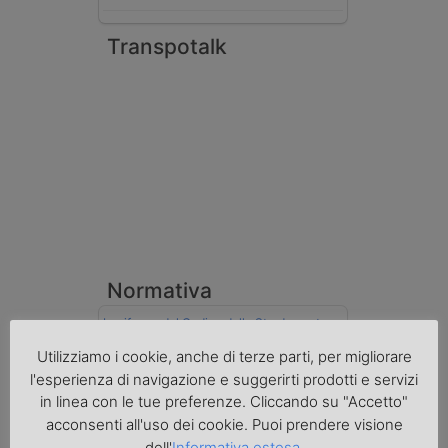
Transpotalk
Normativa
La riforma del Codice della Strada punta
sull’autotrasporto
Utilizziamo i cookie, anche di terze parti, per migliorare
Imprenditore di Prato assolto per infortunio
l'esperienza di navigazione e suggerirti prodotti e servizi
col muletto
in linea con le tue preferenze. Cliccando su "Accetto"
acconsenti all'uso dei cookie. Puoi prendere visione
Cassazione conferma validità multe per
dell'
Informativa estesa
.
velocità col cronotachigrafo