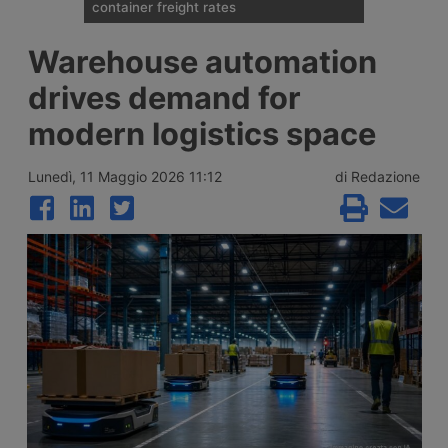
container freight rates
Spot container shipping rates, published by
Warehouse automation
Drewry on 6 August 2026, show an
average global increase of 1%, ending three
drives demand for
weeks of decline thanks to record rises on
the transpacific Shanghai-New York and
modern logistics space
Shanghai-Los Angeles routes.
Lunedì, 11 Maggio 2026 11:12
di Redazione