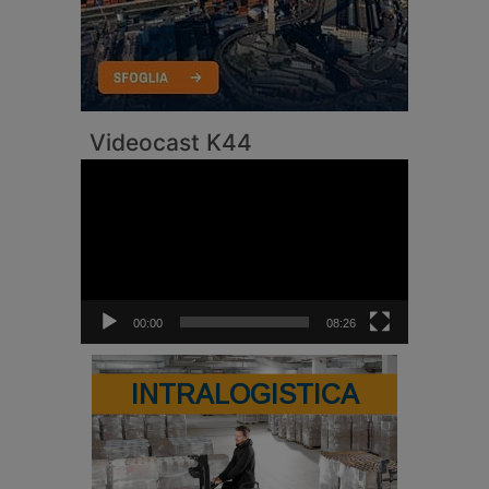
Videocast K44
Video
Player
00:00
08:26
INTRALOGISTICA